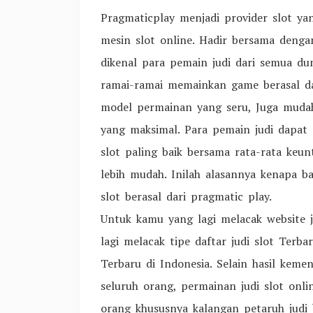
Pragmaticplay menjadi provider slot y
mesin slot online. Hadir bersama denga
dikenal para pemain judi dari semua dun
ramai-ramai memainkan game berasal dar
model permainan yang seru, Juga muda
yang maksimal. Para pemain judi dapat
slot paling baik bersama rata-rata ke
lebih mudah. Inilah alasannya kenapa 
slot berasal dari pragmatic play.
Untuk kamu yang lagi melacak website 
lagi melacak tipe daftar judi slot Terb
Terbaru di Indonesia. Selain hasil kem
seluruh orang, permainan judi slot onlin
orang khususnya kalangan petaruh judi b