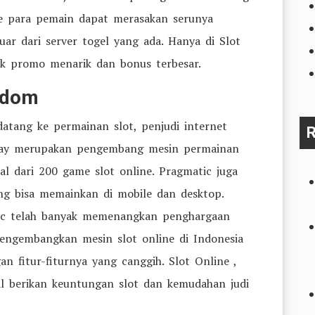
ne para pemain dapat merasakan serunya
r dari server togel yang ada. Hanya di Slot
ak promo menarik dan bonus terbesar.
gdom
atang ke permainan slot, penjudi internet
R
lay merupakan pengembang mesin permainan
sal dari 200 game slot online. Pragmatic juga
ng bisa memainkan di mobile dan desktop.
atic telah banyak memenangkan penghargaan
engembangkan mesin slot online di Indonesia
an fitur-fiturnya yang canggih. Slot Online ,
kal berikan keuntungan slot dan kemudahan judi