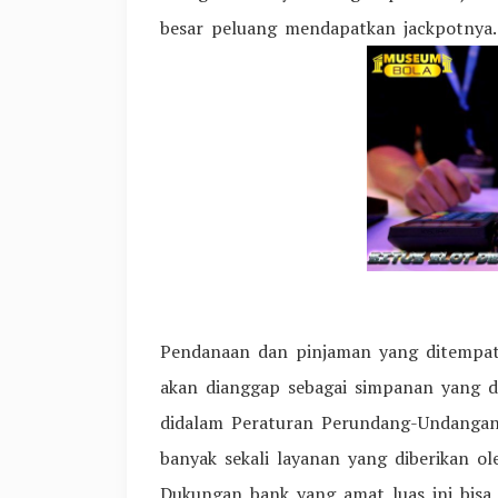
besar peluang mendapatkan jackpotnya.
Pendanaan dan pinjaman yang ditempatk
akan dianggap sebagai simpanan yang di
didalam Peraturan Perundang-Undangan 
banyak sekali layanan yang diberikan ol
Dukungan bank yang amat luas ini bisa 