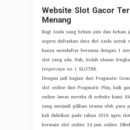
Website Slot Gacor Te
Menang
Bagi Anda yang belum join dan belum jad
segera daftarkan data diri Anda untuk
hanya mendaftar bersama dengan 1 use
slot yang ada. Nah, itulah ulasan lengka
terpercaya no 1 SLOT88.
Dengan jadi bagian dari Pragmatic Gr
slot online dari Pragmatic Play, baik 
online lawas mereka di website kami. Sl
yang menjadi pilihan utama oleh para p
kali didirikan pada tahun 2018 agen sl
bermain slot online 24 jam online. Dib