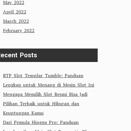
May 2022
April 2022
March 2022
February 2022
ecent Posts
RTP Slot Templar Tumble: Panduan
Lengkap untuk Menang di Mesin Slot Ini
Mengapa Memilih Slot Resmi Bisa Jadi
Pilihan Terbaik untuk Hiburan dan
Keuntungan Kamu
Dari Pemula Hingga Pro: Panduan