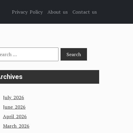
Privacy Policy
About us
Contact us
arch
:
rchives
July 2026
June 2026
April 2026
March 2026