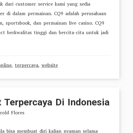
ik dari customer service kami yang sedia
r di dalam permainan. CQ9 adalah perusahaan
, sportsbook, dan permainan live casino. CQ9
 berkwalitas tinggi dan bercita-cita untuk jadi
online
,
terpercaya
,
website
t Terpercaya Di Indonesia
rold Flores
ila bisa membuat diri kalian nyaman selama