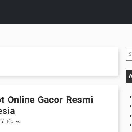
Se
for
A
ot Online Gacor Resmi
esia
ld Flores