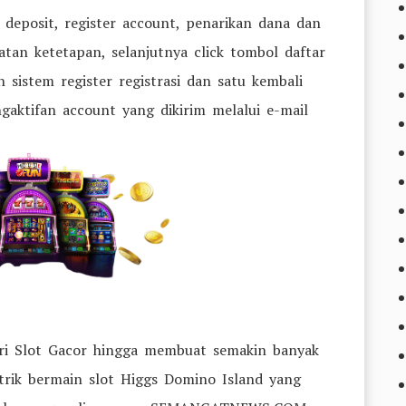
 deposit, register account, penarikan dana dan
atan ketetapan, selanjutnya click tombol daftar
sistem register registrasi dan satu kembali
gaktifan account yang dikirim melalui e-mail
ari Slot Gacor hingga membuat semakin banyak
 trik bermain slot Higgs Domino Island yang