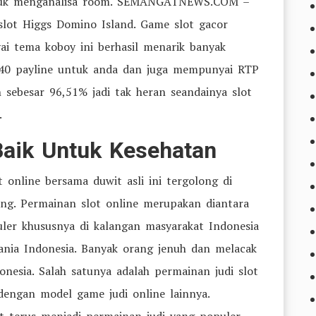
ntuk menganalisa room. SEMANGATNEWS.COM –
 slot Higgs Domino Island. Game slot gacor
i tema koboy ini berhasil menarik banyak
 40 payline untuk anda dan juga mempunyai RTP
sebesar 96,51% jadi tak heran seandainya slot
.
Baik Untuk Kesehatan
 online bersama duwit asli ini tergolong di
g. Permainan slot online merupakan diantara
uler khususnya di kalangan masyarakat Indonesia
mania Indonesia. Banyak orang jenuh dan melacak
nesia. Salah satunya adalah permainan judi slot
 dengan model game judi online lainnya.