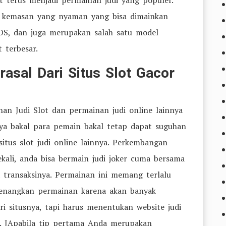
t terus menjadi permainan judi yang populer.
am kemasan yang nyaman yang bisa dimainkan
iOS, dan juga merupakan salah satu model
 terbesar.
asal Dari Situs Slot Gacor
an Judi Slot dan permainan judi online lainnya
nya bakal para pemain bakal tetap dapat suguhan
tus slot judi online lainnya. Perkembangan
ali, anda bisa bermain judi joker cuma bersama
transaksinya. Permainan ini memang terlalu
enangkan permainan karena akan banyak
i situsnya, tapi harus menentukan website judi
n. JApabila tip pertama Anda merupakan