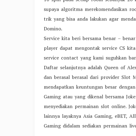
supaya algoritma merekomendasikan roo
trik yang bisa anda lakukan agar mend
Domino.
Service kita beri bersama benar – bena
player dapat mengontak service CS kita
service contact yang kami suguhkan ba
Daftar selanjutnya adalah Queen of Alexa
dan berasal berasal dari provider Slot
mendapatkan keuntungan besar dengan 
Gaming atau yang dikenal bersama Joker
menyediakan permainan slot online. Jok
lainnya layaknya Asia Gaming, eBET, Al
Gaming didalam sediakan permainan liv