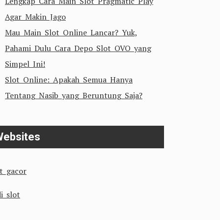
Lengkap Cara Main Slot Pragmatic Play
Agar Makin Jago
Mau Main Slot Online Lancar? Yuk,
Pahami Dulu Cara Depo Slot OVO yang
Simpel Ini!
Slot Online: Apakah Semua Hanya
Tentang Nasib yang Beruntung Saja?
ebsites
ot gacor
i slot