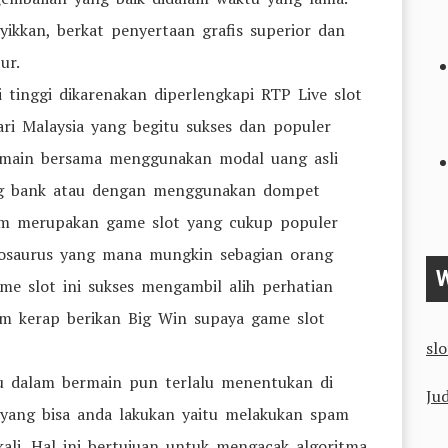
ikkan, berkat penyertaan grafis superior dan
ur.
tinggi dikarenakan diperlengkapi RTP Live slot
ari Malaysia yang begitu sukses dan populer
ermain bersama menggunakan modal uang asli
ng bank atau dengan menggunakan dompet
gdom merupakan game slot yang cukup populer
nosaurus yang mana mungkin sebagian orang
W
me slot ini sukses mengambil alih perhatian
am kerap berikan Big Win supaya game slot
sl
tu dalam bermain pun terlalu menentukan di
Jud
 yang bisa anda lakukan yaitu melakukan spam
ali. Hal ini bertujuan untuk mengacak algoritma