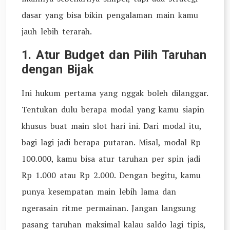
dasar yang bisa bikin pengalaman main kamu
jauh lebih terarah.
1. Atur Budget dan Pilih Taruhan
dengan Bijak
Ini hukum pertama yang nggak boleh dilanggar.
Tentukan dulu berapa modal yang kamu siapin
khusus buat main slot hari ini. Dari modal itu,
bagi lagi jadi berapa putaran. Misal, modal Rp
100.000, kamu bisa atur taruhan per spin jadi
Rp 1.000 atau Rp 2.000. Dengan begitu, kamu
punya kesempatan main lebih lama dan
ngerasain ritme permainan. Jangan langsung
pasang taruhan maksimal kalau saldo lagi tipis,