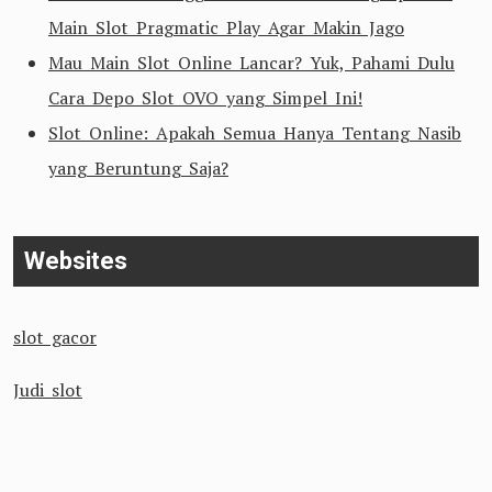
Main Slot Pragmatic Play Agar Makin Jago
Mau Main Slot Online Lancar? Yuk, Pahami Dulu
Cara Depo Slot OVO yang Simpel Ini!
Slot Online: Apakah Semua Hanya Tentang Nasib
yang Beruntung Saja?
Websites
slot gacor
Judi slot