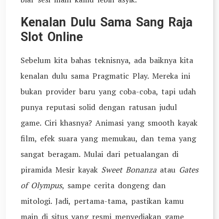
Kenalan Dulu Sama Sang Raja
Slot Online
Sebelum kita bahas teknisnya, ada baiknya kita
kenalan dulu sama Pragmatic Play. Mereka ini
bukan provider baru yang coba-coba, tapi udah
punya reputasi solid dengan ratusan judul
game. Ciri khasnya? Animasi yang smooth kayak
film, efek suara yang memukau, dan tema yang
sangat beragam. Mulai dari petualangan di
piramida Mesir kayak
Sweet Bonanza
atau
Gates
of Olympus
, sampe cerita dongeng dan
mitologi. Jadi, pertama-tama, pastikan kamu
main di situs yang resmi menyediakan game