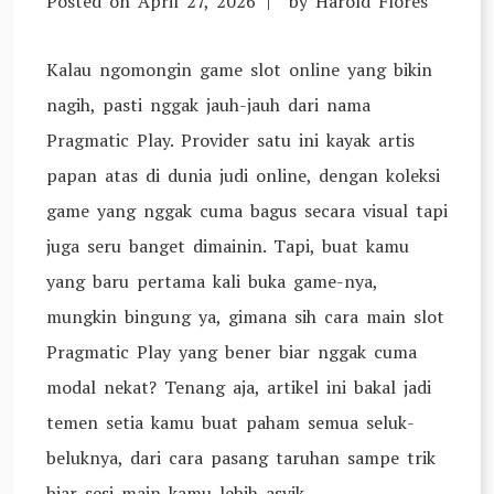
Posted on
April 27, 2026
by
Harold Flores
Kalau ngomongin game slot online yang bikin
nagih, pasti nggak jauh-jauh dari nama
Pragmatic Play. Provider satu ini kayak artis
papan atas di dunia judi online, dengan koleksi
game yang nggak cuma bagus secara visual tapi
juga seru banget dimainin. Tapi, buat kamu
yang baru pertama kali buka game-nya,
mungkin bingung ya, gimana sih cara main slot
Pragmatic Play yang bener biar nggak cuma
modal nekat? Tenang aja, artikel ini bakal jadi
temen setia kamu buat paham semua seluk-
beluknya, dari cara pasang taruhan sampe trik
biar sesi main kamu lebih asyik.