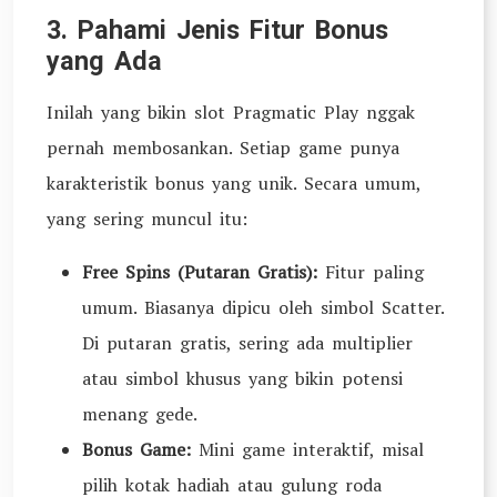
3. Pahami Jenis Fitur Bonus
yang Ada
Inilah yang bikin slot Pragmatic Play nggak
pernah membosankan. Setiap game punya
karakteristik bonus yang unik. Secara umum,
yang sering muncul itu:
Free Spins (Putaran Gratis):
Fitur paling
umum. Biasanya dipicu oleh simbol Scatter.
Di putaran gratis, sering ada multiplier
atau simbol khusus yang bikin potensi
menang gede.
Bonus Game:
Mini game interaktif, misal
pilih kotak hadiah atau gulung roda