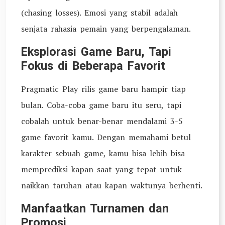
(chasing losses). Emosi yang stabil adalah
senjata rahasia pemain yang berpengalaman.
Eksplorasi Game Baru, Tapi
Fokus di Beberapa Favorit
Pragmatic Play rilis game baru hampir tiap
bulan. Coba-coba game baru itu seru, tapi
cobalah untuk benar-benar mendalami 3-5
game favorit kamu. Dengan memahami betul
karakter sebuah game, kamu bisa lebih bisa
memprediksi kapan saat yang tepat untuk
naikkan taruhan atau kapan waktunya berhenti.
Manfaatkan Turnamen dan
Promosi