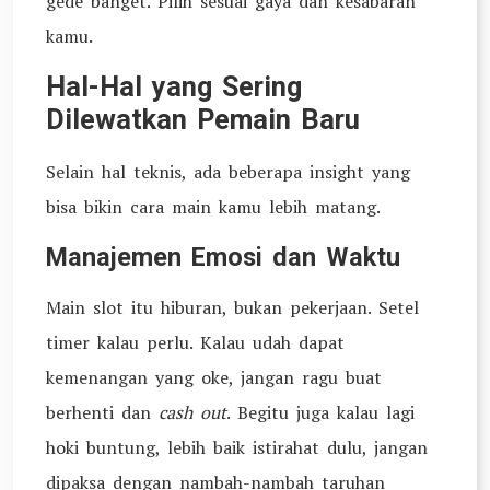
gede banget. Pilih sesuai gaya dan kesabaran
kamu.
Hal-Hal yang Sering
Dilewatkan Pemain Baru
Selain hal teknis, ada beberapa insight yang
bisa bikin cara main kamu lebih matang.
Manajemen Emosi dan Waktu
Main slot itu hiburan, bukan pekerjaan. Setel
timer kalau perlu. Kalau udah dapat
kemenangan yang oke, jangan ragu buat
berhenti dan
cash out
. Begitu juga kalau lagi
hoki buntung, lebih baik istirahat dulu, jangan
dipaksa dengan nambah-nambah taruhan