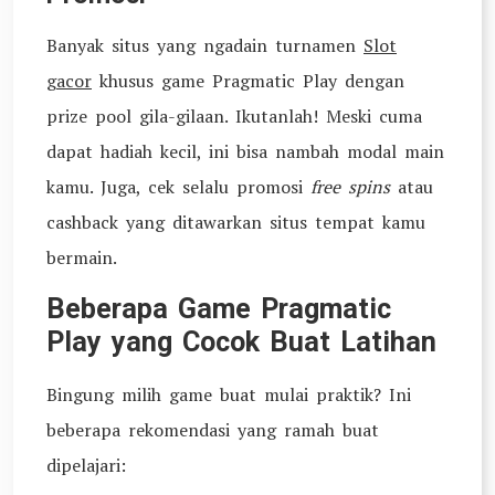
Banyak situs yang ngadain turnamen
Slot
gacor
khusus game Pragmatic Play dengan
prize pool gila-gilaan. Ikutanlah! Meski cuma
dapat hadiah kecil, ini bisa nambah modal main
kamu. Juga, cek selalu promosi
free spins
atau
cashback yang ditawarkan situs tempat kamu
bermain.
Beberapa Game Pragmatic
Play yang Cocok Buat Latihan
Bingung milih game buat mulai praktik? Ini
beberapa rekomendasi yang ramah buat
dipelajari: