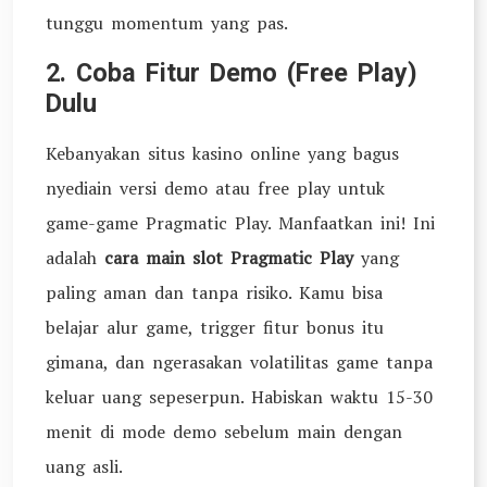
tunggu momentum yang pas.
2. Coba Fitur Demo (Free Play)
Dulu
Kebanyakan situs kasino online yang bagus
nyediain versi demo atau free play untuk
game-game Pragmatic Play. Manfaatkan ini! Ini
adalah
cara main slot Pragmatic Play
yang
paling aman dan tanpa risiko. Kamu bisa
belajar alur game, trigger fitur bonus itu
gimana, dan ngerasakan volatilitas game tanpa
keluar uang sepeserpun. Habiskan waktu 15-30
menit di mode demo sebelum main dengan
uang asli.