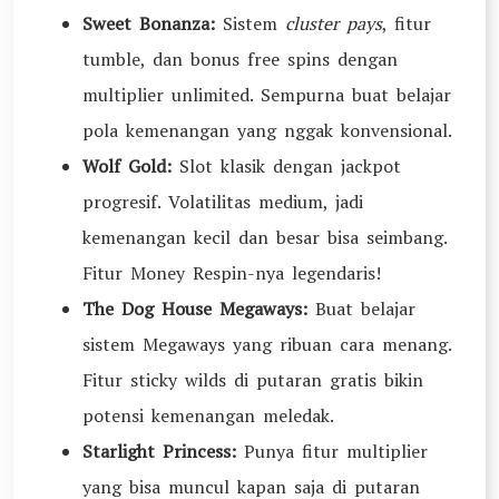
Sweet Bonanza:
Sistem
cluster pays
, fitur
tumble, dan bonus free spins dengan
multiplier unlimited. Sempurna buat belajar
pola kemenangan yang nggak konvensional.
Wolf Gold:
Slot klasik dengan jackpot
progresif. Volatilitas medium, jadi
kemenangan kecil dan besar bisa seimbang.
Fitur Money Respin-nya legendaris!
The Dog House Megaways:
Buat belajar
sistem Megaways yang ribuan cara menang.
Fitur sticky wilds di putaran gratis bikin
potensi kemenangan meledak.
Starlight Princess:
Punya fitur multiplier
yang bisa muncul kapan saja di putaran