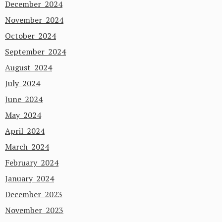
December 2024
November 2024
October 2024
September 2024
August 2024
July 2024
June 2024
May 2024
April 2024
March 2024
February 2024
January 2024
December 2023
November 2023