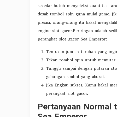
sekedar butuh menyeleksi kuantitas ta
desak tombol spin guna mulai game. Ji
presisi, orang-orang itu bakal mengalah
engine slot gacor.Beriringan adalah se
perangkat slot gacor Sea Emperor:
Tentukan jumlah taruhan yang ing
Tekan tombol spin untuk memutar g
Tunggu sampai dengan putaran stop
gabungan simbol yang akurat.
Jika Engkau sukses, Kamu bakal me
perangkat slot gacor.
Pertanyaan Normal t
Sea Emperor