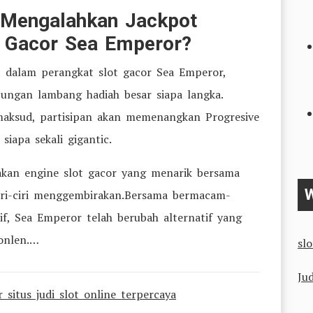
 Mengalahkan Jackpot
t Gacor Sea Emperor?
 dalam perangkat slot gacor Sea Emperor,
ngan lambang hadiah besar siapa langka.
maksud, partisipan akan memenangkan Progresive
siapa sekali gigantic.
kan engine slot gacor yang menarik bersama
W
iri-ciri menggembirakan.Bersama bermacam-
if, Sea Emperor telah berubah alternatif yang
onlen.…
sl
Jud
r situs judi slot online terpercaya