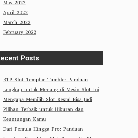
May 2022
April 2022
March 2022
February 2022
ecent Posts
RTP Slot Templar Tumble: Panduan
Lengkap untuk Menang di Mesin Slot Ini
Mengapa Memilih Slot Resmi Bisa Jadi
Pilihan Terbaik untuk Hiburan dan
Keuntungan Kamu
Dari Pemula Hingga Pro: Panduan