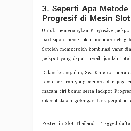
3. Seperti Apa Metode
Progresif di Mesin Slo
Untuk memenangkan Progresive Jackpot
partisipan memerlukan memperoleh gabu
Setelah memperoleh kombinasi yang di
Jackpot yang dapat meraih jumlah total 
Dalam kesimpulan, Sea Emperor merupa
tema perairan yang menarik dan juga c
macam ciri bonus serta Jackpot Progres
dikenal dalam golongan fans perjudian 
Posted in
Slot Thailand
Tagged
dafta