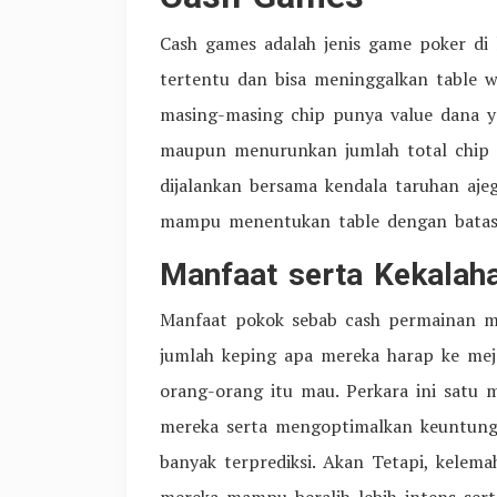
Cash games adalah jenis game poker di l
tertentu dan bisa meninggalkan table 
masing-masing chip punya value dana y
maupun menurunkan jumlah total chip 
dijalankan bersama kendala taruhan aje
mampu menentukan table dengan batas 
Manfaat serta Kekala
Manfaat pokok sebab cash permainan me
jumlah keping apa mereka harap ke me
orang-orang itu mau. Perkara ini satu 
mereka serta mengoptimalkan keuntung
banyak terprediksi. Akan Tetapi, kele