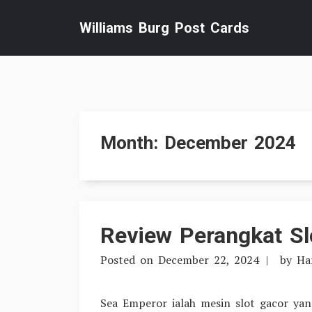
Skip
Williams Burg Post Cards
to
content
Month:
December 2024
Review Perangkat Sl
Posted on
December 22, 2024
by
Ha
Sea Emperor ialah mesin slot gacor yan