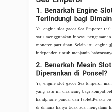
1. Benarkah Engine Sl
Terlindungi bagi Dimai
Ya, engine slot gacor Sea Emperor terli
satu menggunakan inovasi pengamanan 
moneter partisipan. Selain itu, engine
s
independen untuk menjamin bahwasanya 
2. Benarkah Mesin Sl
Diperankan di Ponsel?
Ya, engine slot gacor Sea Emperor mam
yang satu ini dirancang bagi kompatibe
handphone pandai dan tablet.Pelaku bis
di dimana hanya tidak ada mengalami h