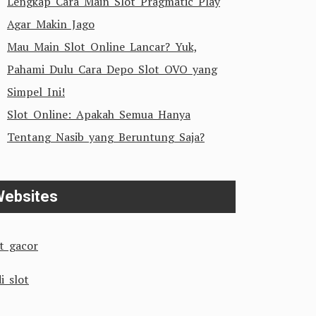
Lengkap Cara Main Slot Pragmatic Play
Agar Makin Jago
Mau Main Slot Online Lancar? Yuk,
Pahami Dulu Cara Depo Slot OVO yang
Simpel Ini!
Slot Online: Apakah Semua Hanya
Tentang Nasib yang Beruntung Saja?
ebsites
ot gacor
i slot