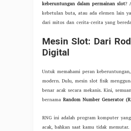
keberuntungan dalam permainan slot
? 
kebetulan buta, atau ada elemen lain ya
dari mitos dan cerita-cerita yang bereda
Mesin Slot: Dari R
Digital
Untuk memahami peran keberuntungan, ki
modern. Dulu, mesin slot fisik menggun
benar acak secara mekanis. Kini, semua
bernama
Random Number Generator (R
RNG ini adalah program komputer yang
acak, bahkan saat kamu tidak memutar