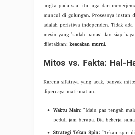
angka pada saat itu juga dan menerjem
muncul di gulungan. Prosesnya instan d
adalah peristiwa independen. Tidak ada 
mesin yang ‘sudah panas’ dan siap baya
diletakkan:
keacakan murni
.
Mitos vs. Fakta: Hal-H
Karena sifatnya yang acak, banyak mit
dipercaya mati-matian:
Waktu Main:
“Main pas tengah mala
peduli jam berapa. Dia bekerja sam
Strategi Tekan Spin:
“Tekan spin di 