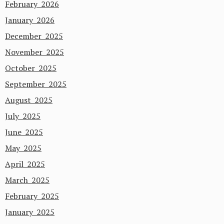
February 2026
January 2026
December 2025
November 2025
October 2025
September 2025
August 2025
July 2025
June 2025
May 2025
April 2025
March 2025
February 2025
January 2025