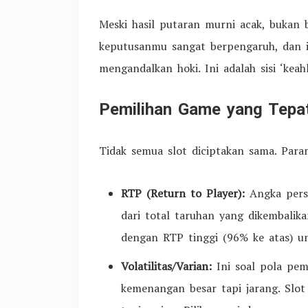
Meski hasil putaran murni acak, bukan 
keputusanmu sangat berpengaruh, dan in
mengandalkan hoki. Ini adalah sisi ‘kea
Pemilihan Game yang Tepa
Tidak semua slot diciptakan sama. Para
RTP (Return to Player):
Angka perse
dari total taruhan yang dikembalika
dengan RTP tinggi (96% ke atas) un
Volatilitas/Varian:
Ini soal pola pemb
kemenangan besar tapi jarang. Slot