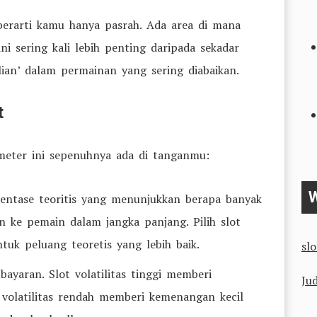
berarti kamu hanya pasrah. Ada area di mana
i sering kali lebih penting daripada sekadar
hlian’ dalam permainan yang sering diabaikan.
t
meter ini sepenuhnya ada di tanganmu:
W
ntase teoritis yang menunjukkan berapa banyak
n ke pemain dalam jangka panjang. Pilih slot
tuk peluang teoretis yang lebih baik.
sl
ayaran. Slot volatilitas tinggi memberi
Jud
 volatilitas rendah memberi kemenangan kecil