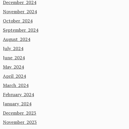
December 2024
November 2024
October 2024
September 2024
August 2024
July 2024
June 2024
May 2024
April 2024
March 2024
February 2024
January 2024
December 2023
November 2023