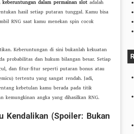
 keberuntungan dalam permainan slot
adalah
tukan hasil setiap putaran tunggal. Kamu bisa
diambil RNG saat kamu menekan spin cocok
ikan. Keberuntungan di sini bukanlah kekuatan
R
ada probabilitas dan hukum bilangan besar. Setiap
ul, dan fitur-fitur seperti putaran bonus atau
emicu) tertentu yang sangat rendah. Jadi,
entang kebetulan kamu berada pada titik
an kemungkinan angka yang dihasilkan RNG.
 Kendalikan (Spoiler: Bukan