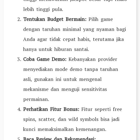
lebih tinggi pula.
Tentukan Budget Bermain:
Pilih game
dengan taruhan minimal yang nyaman bagi
Anda agar tidak cepat habis, terutama jika
hanya untuk hiburan santai.
Coba Game Demo:
Kebanyakan provider
menyediakan mode demo tanpa taruhan
asli, gunakan ini untuk mengenal
mekanisme dan menguji sensitivitas
permainan.
Perhatikan Fitur Bonus:
Fitur seperti free
spins, scatter, dan wild symbols bisa jadi
kunci memaksimalkan kemenangan.
Baca Review dan Rekomendasi: