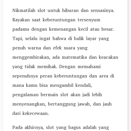
Nikmatilah slot untuk hiburan dan sensasinya.
Rayakan saat keberuntungan tersenyum
padamu dengan kemenangan kecil atau besar.
Tapi, selalu ingat bahwa di balik layar yang
penuh warna dan efek suara yang
menggembirakan, ada matematika dan keacakan
yang tidak memihak. Dengan memahami
sepenuhnya peran keberuntungan dan area di
mana kamu bisa mengambil kendali,
pengalaman bermain slot akan jadi lebih
menyenangkan, bertanggung jawab, dan jauh
dari kekecewaan.
Pada akhirnya, slot yang bagus adalah yang