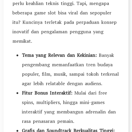
perlu keahlian teknis tinggi. Tapi, mengapa
beberapa game slot bisa viral dan sepopuler
itu? Kuncinya terletak pada perpaduan konsep
inovatif dan pengalaman pengguna yang
memikat.
Tema yang Relevan dan Kekinian:
Banyak
pengembang memanfaatkan tren budaya
populer, film, musik, sampai tokoh terkenal
agar lebih relatable dengan audiens.
Fitur Bonus Interaktif:
Mulai dari free
spins, multipliers, hingga mini-games
interaktif yang membangun adrenalin dan
rasa penasaran pemain.
Grafis dan Soundtrack Berkualitas Tinggi: