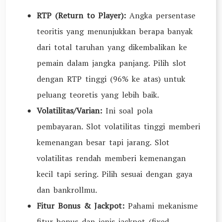
RTP (Return to Player):
Angka persentase
teoritis yang menunjukkan berapa banyak
dari total taruhan yang dikembalikan ke
pemain dalam jangka panjang. Pilih slot
dengan RTP tinggi (96% ke atas) untuk
peluang teoretis yang lebih baik.
Volatilitas/Varian:
Ini soal pola
pembayaran. Slot volatilitas tinggi memberi
kemenangan besar tapi jarang. Slot
volatilitas rendah memberi kemenangan
kecil tapi sering. Pilih sesuai dengan gaya
dan bankrollmu.
Fitur Bonus & Jackpot:
Pahami mekanisme
fitur bonus dan jenis jackpot (fixed,