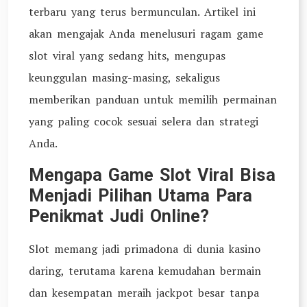
terbaru yang terus bermunculan. Artikel ini
akan mengajak Anda menelusuri ragam game
slot viral yang sedang hits, mengupas
keunggulan masing-masing, sekaligus
memberikan panduan untuk memilih permainan
yang paling cocok sesuai selera dan strategi
Anda.
Mengapa Game Slot Viral Bisa
Menjadi Pilihan Utama Para
Penikmat Judi Online?
Slot memang jadi primadona di dunia kasino
daring, terutama karena kemudahan bermain
dan kesempatan meraih jackpot besar tanpa