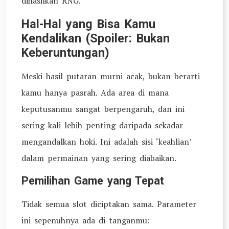
dihasilkan RNG.
Hal-Hal yang Bisa Kamu
Kendalikan (Spoiler: Bukan
Keberuntungan)
Meski hasil putaran murni acak, bukan berarti
kamu hanya pasrah. Ada area di mana
keputusanmu sangat berpengaruh, dan ini
sering kali lebih penting daripada sekadar
mengandalkan hoki. Ini adalah sisi ‘keahlian’
dalam permainan yang sering diabaikan.
Pemilihan Game yang Tepat
Tidak semua slot diciptakan sama. Parameter
ini sepenuhnya ada di tanganmu: