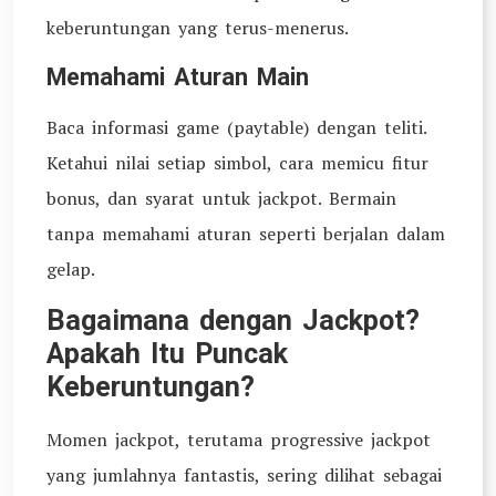
keberuntungan yang terus-menerus.
Memahami Aturan Main
Baca informasi game (paytable) dengan teliti.
Ketahui nilai setiap simbol, cara memicu fitur
bonus, dan syarat untuk jackpot. Bermain
tanpa memahami aturan seperti berjalan dalam
gelap.
Bagaimana dengan Jackpot?
Apakah Itu Puncak
Keberuntungan?
Momen jackpot, terutama progressive jackpot
yang jumlahnya fantastis, sering dilihat sebagai