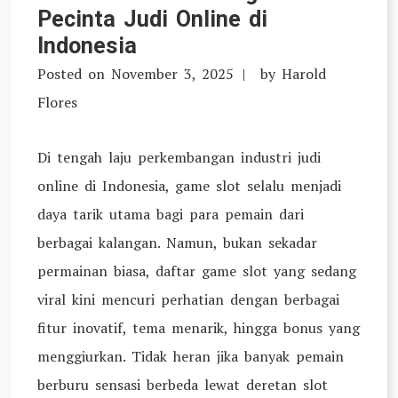
Pecinta Judi Online di
Indonesia
Posted on
November 3, 2025
by
Harold
Flores
Di tengah laju perkembangan industri judi
online di Indonesia, game slot selalu menjadi
daya tarik utama bagi para pemain dari
berbagai kalangan. Namun, bukan sekadar
permainan biasa, daftar game slot yang sedang
viral kini mencuri perhatian dengan berbagai
fitur inovatif, tema menarik, hingga bonus yang
menggiurkan. Tidak heran jika banyak pemain
berburu sensasi berbeda lewat deretan slot