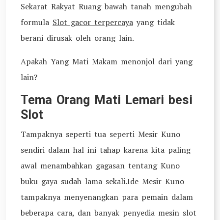
Sekarat Rakyat Ruang bawah tanah mengubah
formula
Slot gacor terpercaya
yang tidak
berani dirusak oleh orang lain.
Apakah Yang Mati Makam menonjol dari yang
lain?
Tema Orang Mati Lemari besi
Slot
Tampaknya seperti tua seperti Mesir Kuno
sendiri dalam hal ini tahap karena kita paling
awal menambahkan gagasan tentang Kuno
buku gaya sudah lama sekali.Ide Mesir Kuno
tampaknya menyenangkan para pemain dalam
beberapa cara, dan banyak penyedia mesin slot