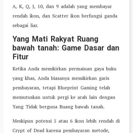
A, K, Q, J, 10, dan 9 adalah yang membayar
rendah ikon, dan Scatter ikon berfungsi ganda
sebagai liar.
Yang Mati Rakyat Ruang
bawah tanah: Game Dasar dan
Fitur
Ketika Anda memikirkan permainan gaya buku
yang khas, Anda biasanya memikirkan garis
pembayaran, tetapi Blueprint Gaming telah
memutuskan untuk pergi ke arah lain dengan
Yang Tidak berguna Ruang bawah tanah.
Meskipun potensi 5 atau 6 ikon lebih rendah di
Crypt of Dead karena pembayaran metode,