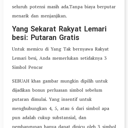
seluruh potensi masih ada.Tanpa biaya berputar
menarik dan menjanjikan.
Yang Sekarat Rakyat Lemari
besi: Putaran Gratis
Untuk memicu di Yang Tak bernyawa Rakyat
Lemari besi, Anda memerlukan setidaknya 3
Simbol Pencar
SEBUAH khas gambar mungkin dipilih untuk
dijadikan bonus perluasan simbol sebelum
putaran dimulai. Yang insentif untuk
menghubungkan 4, 5, atau 6 dari simbol apa
pun adalah cukup substansial, dan
pembangunan hanya dapat dipicu oleh 3 simbol