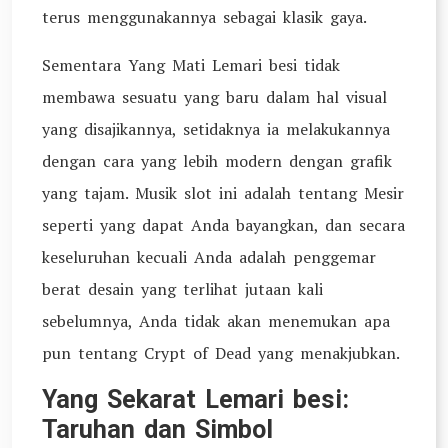
terus menggunakannya sebagai klasik gaya.
Sementara Yang Mati Lemari besi tidak
membawa sesuatu yang baru dalam hal visual
yang disajikannya, setidaknya ia melakukannya
dengan cara yang lebih modern dengan grafik
yang tajam. Musik slot ini adalah tentang Mesir
seperti yang dapat Anda bayangkan, dan secara
keseluruhan kecuali Anda adalah penggemar
berat desain yang terlihat jutaan kali
sebelumnya, Anda tidak akan menemukan apa
pun tentang Crypt of Dead yang menakjubkan.
Yang Sekarat Lemari besi:
Taruhan dan Simbol