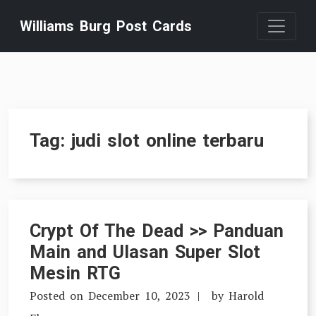
Skip
Williams Burg Post Cards
to
content
Tag:
judi slot online terbaru
Crypt Of The Dead >> Panduan
Main and Ulasan Super Slot
Mesin RTG
Posted on
December 10, 2023
by
Harold