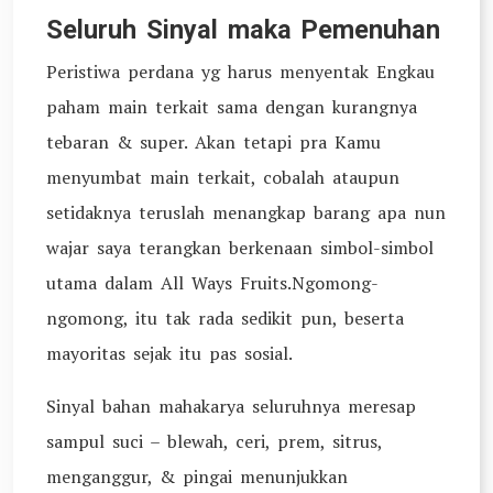
Seluruh Sinyal maka Pemenuhan
Peristiwa perdana yg harus menyentak Engkau
paham main terkait sama dengan kurangnya
tebaran & super. Akan tetapi pra Kamu
menyumbat main terkait, cobalah ataupun
setidaknya teruslah menangkap barang apa nun
wajar saya terangkan berkenaan simbol-simbol
utama dalam All Ways Fruits.Ngomong-
ngomong, itu tak rada sedikit pun, beserta
mayoritas sejak itu pas sosial.
Sinyal bahan mahakarya seluruhnya meresap
sampul suci – blewah, ceri, prem, sitrus,
menganggur, & pingai menunjukkan