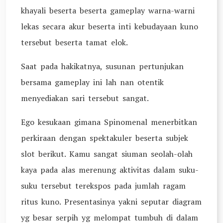
khayali beserta beserta gameplay warna-warni
lekas secara akur beserta inti kebudayaan kuno
tersebut beserta tamat elok.
Saat pada hakikatnya, susunan pertunjukan
bersama gameplay ini lah nan otentik
menyediakan sari tersebut sangat.
Ego kesukaan gimana Spinomenal menerbitkan
perkiraan dengan spektakuler beserta subjek
slot berikut. Kamu sangat siuman seolah-olah
kaya pada alas merenung aktivitas dalam suku-
suku tersebut terekspos pada jumlah ragam
ritus kuno. Presentasinya yakni seputar diagram
yg besar serpih yg melompat tumbuh di dalam