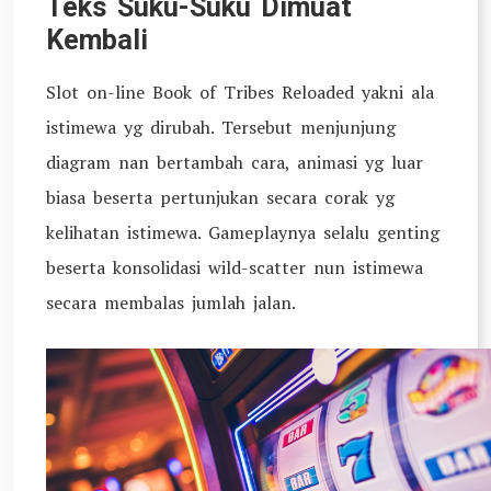
Teks Suku-Suku Dimuat
Kembali
Slot on-line Book of Tribes Reloaded yakni ala
istimewa yg dirubah. Tersebut menjunjung
diagram nan bertambah cara, animasi yg luar
biasa beserta pertunjukan secara corak yg
kelihatan istimewa. Gameplaynya selalu genting
beserta konsolidasi wild-scatter nun istimewa
secara membalas jumlah jalan.