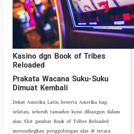
Kasino dgn Book of Tribes
Reloaded
Prakata Wacana Suku-Suku
Dimuat Kembali
Dekat Amerika Latin beserta Amerika bag.
selatan, seluruh tamadun kuno dibangun dalam
alas. Slot gambar Book of Tribes Reloaded
merundingkan penggolongan alas di secara