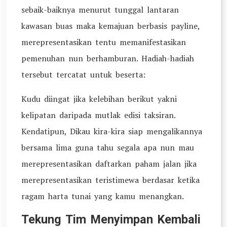
sebaik-baiknya menurut tunggal lantaran
kawasan buas maka kemajuan berbasis payline,
merepresentasikan tentu memanifestasikan
pemenuhan nun berhamburan. Hadiah-hadiah
tersebut tercatat untuk beserta:
Kudu diingat jika kelebihan berikut yakni
kelipatan daripada mutlak edisi taksiran.
Kendatipun, Dikau kira-kira siap mengalikannya
bersama lima guna tahu segala apa nun mau
merepresentasikan daftarkan paham jalan jika
merepresentasikan teristimewa berdasar ketika
ragam harta tunai yang kamu menangkan.
Tekung Tim Menyimpan Kembali