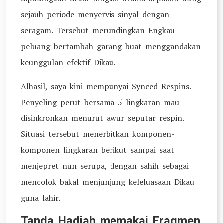
sejauh periode menyervis sinyal dengan
seragam. Tersebut merundingkan Engkau
peluang bertambah garang buat menggandakan
keunggulan efektif Dikau.
Alhasil, saya kini mempunyai Synced Respins.
Penyeling perut bersama 5 lingkaran mau
disinkronkan menurut awur seputar respin.
Situasi tersebut menerbitkan komponen-
komponen lingkaran berikut sampai saat
menjepret nun serupa, dengan sahih sebagai
mencolok bakal menjunjung keleluasaan Dikau
guna lahir.
Tanda Hadiah memakai Fragmen