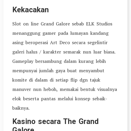
Kekacakan
Slot on line Grand Galore sebab ELK Studios
menanggung gamer pada lumayan kandang
asing beroperasi Art Deco secara segelintir
galeri halus / karakter semarak nun luar biasa.
Gameplay bersambung dalam kurang lebih
mempunyai jumlah gaya buat menyambut
komite di dalam di setiap flip dgn tajuk
manuver nun heboh, memakai bentuk visualnya
elok beserta pantas melalui konsep sebaik-
baiknya.
Kasino secara The Grand
Galore