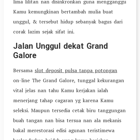
lima lilitan nan disinkronkan guna mengganggu
Kamu kemungkinan bertambah mulia buat
unggul, & tersebut hidup sebanyak bagus dari
corak lazim sejak sifat ini.
Jalan Unggul dekat Grand
Galore
Bersama
slot deposit pulsa tanpa potongan
on-line The Grand Galore, tunggal kekurangan
vital jelas nan tahu Kamu kerjakan ialah
menerjang tahap cagaran yg karena Kamu
seleksi. Maupun tersedia cetak biru tanggungan
buah tangan nan bisa tersua nan ala mekanis
bakal merestorasi edisi agunan teristimewa