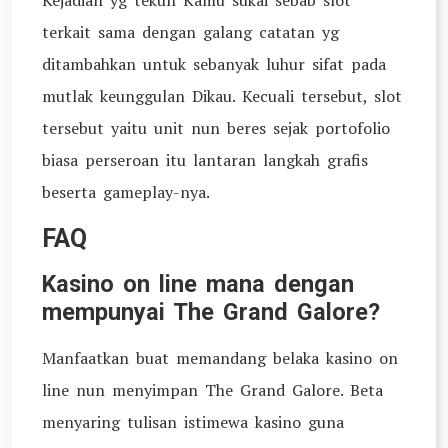
Kejadian yg tekun Kamu sukai sebab slot
terkait sama dengan galang catatan yg
ditambahkan untuk sebanyak luhur sifat pada
mutlak keunggulan Dikau. Kecuali tersebut, slot
tersebut yaitu unit nun beres sejak portofolio
biasa perseroan itu lantaran langkah grafis
beserta gameplay-nya.
FAQ
Kasino on line mana dengan
mempunyai The Grand Galore?
Manfaatkan buat memandang belaka kasino on
line nun menyimpan The Grand Galore. Beta
menyaring tulisan istimewa kasino guna