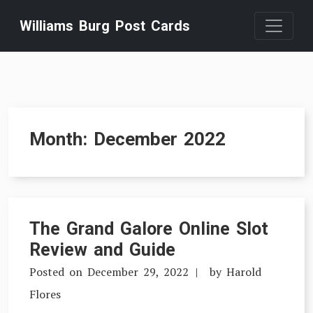
Skip
Williams Burg Post Cards
to
content
Month:
December 2022
The Grand Galore Online Slot
Review and Guide
Posted on
December 29, 2022
by
Harold
Flores