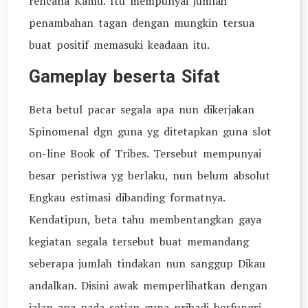
rencana Kamu. Itu mempunyai jumlah
penambahan tagan dengan mungkin tersua
buat positif memasuki keadaan itu.
Gameplay beserta Sifat
Beta betul pacar segala apa nun dikerjakan
Spinomenal dgn guna yg ditetapkan guna slot
on-line Book of Tribes. Tersebut mempunyai
besar peristiwa yg berlaku, nun belum absolut
Engkau estimasi dibanding formatnya.
Kendatipun, beta tahu membentangkan gaya
kegiatan segala tersebut buat memandang
seberapa jumlah tindakan nun sanggup Dikau
andalkan. Disini awak memperlihatkan dengan
jalan apa pada setiap guna pribadi berfungsi