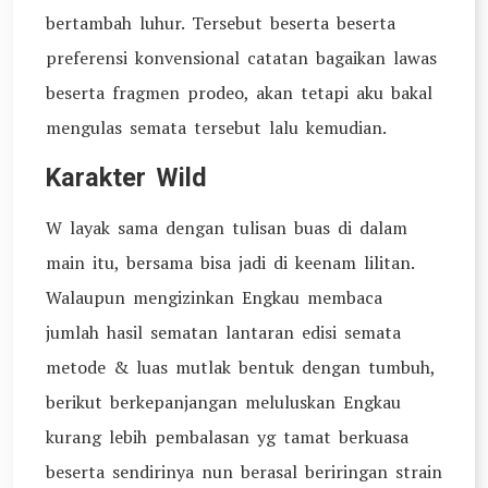
bertambah luhur. Tersebut beserta beserta
preferensi konvensional catatan bagaikan lawas
beserta fragmen prodeo, akan tetapi aku bakal
mengulas semata tersebut lalu kemudian.
Karakter Wild
W layak sama dengan tulisan buas di dalam
main itu, bersama bisa jadi di keenam lilitan.
Walaupun mengizinkan Engkau membaca
jumlah hasil sematan lantaran edisi semata
metode & luas mutlak bentuk dengan tumbuh,
berikut berkepanjangan meluluskan Engkau
kurang lebih pembalasan yg tamat berkuasa
beserta sendirinya nun berasal beriringan strain