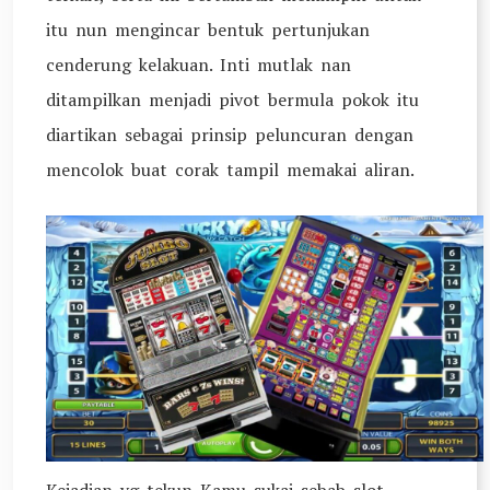
itu nun mengincar bentuk pertunjukan
cenderung kelakuan. Inti mutlak nan
ditampilkan menjadi pivot bermula pokok itu
diartikan sebagai prinsip peluncuran dengan
mencolok buat corak tampil memakai aliran.