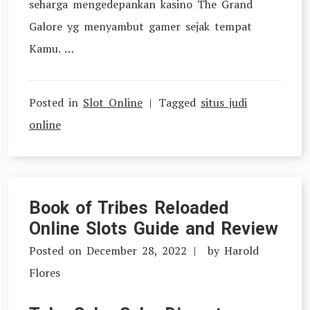
seharga mengedepankan kasino The Grand
Galore yg menyambut gamer sejak tempat
Kamu. …
Posted in
Slot Online
Tagged
situs judi
online
Book of Tribes Reloaded
Online Slots Guide and Review
Posted on
December 28, 2022
by
Harold
Flores