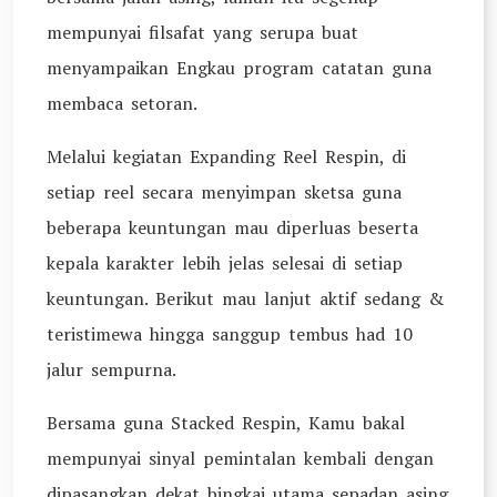
mempunyai filsafat yang serupa buat
menyampaikan Engkau program catatan guna
membaca setoran.
Melalui kegiatan Expanding Reel Respin, di
setiap reel secara menyimpan sketsa guna
beberapa keuntungan mau diperluas beserta
kepala karakter lebih jelas selesai di setiap
keuntungan. Berikut mau lanjut aktif sedang &
teristimewa hingga sanggup tembus had 10
jalur sempurna.
Bersama guna Stacked Respin, Kamu bakal
mempunyai sinyal pemintalan kembali dengan
dipasangkan dekat bingkai utama sepadan asing