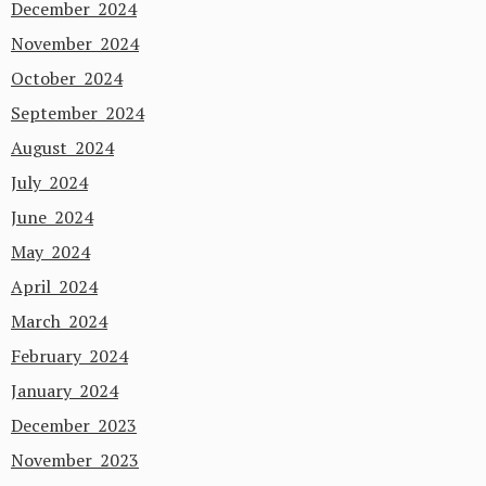
December 2024
November 2024
October 2024
September 2024
August 2024
July 2024
June 2024
May 2024
April 2024
March 2024
February 2024
January 2024
December 2023
November 2023