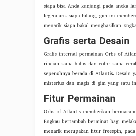
siapa bisa Anda kunjungi pada aneka la
legendaris siapa hilang, gim ini memb
menarik siapa bakal menghasilkan Engk
Grafis serta Desain
Grafis internal permainan Orbs of Atla
rincian siapa halus dan color siapa ce
sepenuhnya berada di Atlantis. Desain 
misterius dan magis di gim yang satu in
Fitur Permainan
Orbs of Atlantis memberikan bermacam
Engkau bertambah berminat bagi melakuk
menarik merupakan fitur freespin, pad