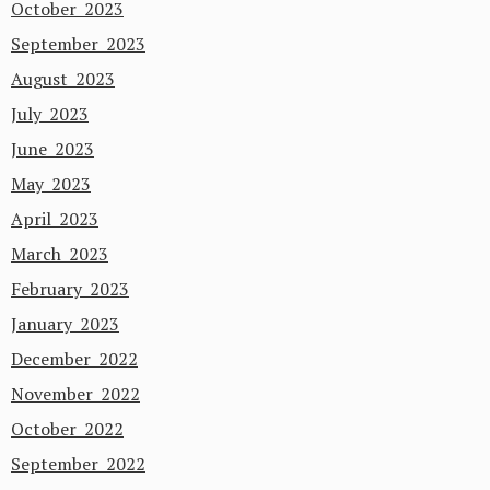
October 2023
September 2023
August 2023
July 2023
June 2023
May 2023
April 2023
March 2023
February 2023
January 2023
December 2022
November 2022
October 2022
September 2022