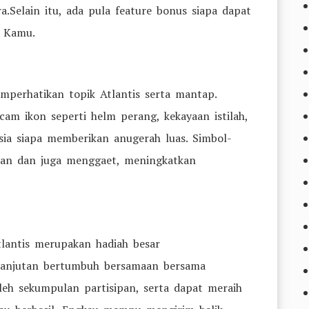
.Selain itu, ada pula feature bonus siapa dapat
n Kamu.
mperhatikan topik Atlantis serta mantap.
m ikon seperti helm perang, kekayaan istilah,
asia siapa memberikan anugerah luas. Simbol-
wan dan juga menggaet, meningkatkan
tlantis merupakan hadiah besar
elanjutan bertumbuh bersamaan bersama
leh sekumpulan partisipan, serta dapat meraih