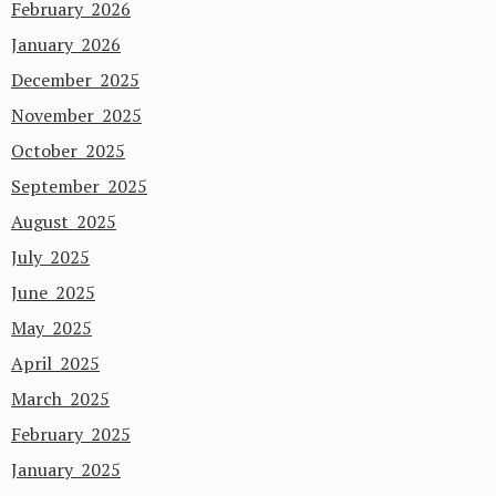
February 2026
January 2026
December 2025
November 2025
October 2025
September 2025
August 2025
July 2025
June 2025
May 2025
April 2025
March 2025
February 2025
January 2025