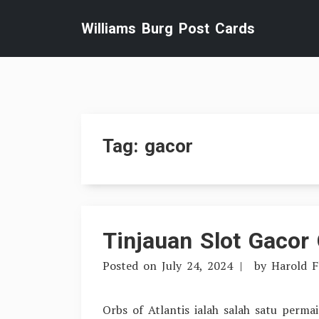
Skip
Williams Burg Post Cards
to
content
Tag:
gacor
Tinjauan Slot Gacor 
Posted on
July 24, 2024
by
Harold F
Orbs of Atlantis ialah salah satu perm