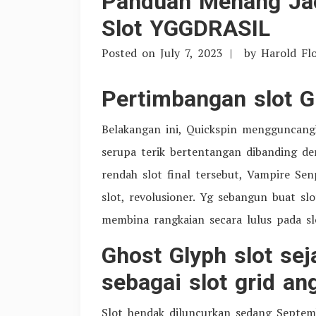
Panduan Menang Jac
Slot YGGDRASIL
Posted on
July 7, 2023
by
Harold Fl
Pertimbangan slot G
Belakangan ini, Quickspin mengguncangk
serupa terik bertentangan dibanding de
rendah slot final tersebut, Vampire Se
slot, revolusioner. Yg sebangun buat s
membina rangkaian secara lulus pada sl
Ghost Glyph slot sej
sebagai slot grid an
Slot hendak diluncurkan sedang Septem