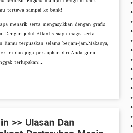
gkau berhasil, Engkau mampu mengirim balik
mu tertawa sampai ke bank!
 apa menarik serta mengasyikkan dengan grafis
 Dengan judul Atlantis siapa magis serta
kan Kamu terpuaskan selama berjam-jam.Makanya,
r ini dan juga persiapkan diri Anda guna
nggak terlupakan!…
in >> Ulasan Dan