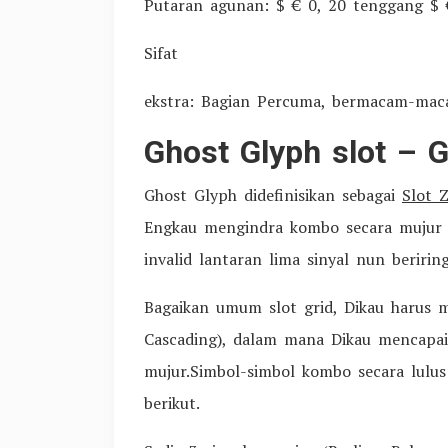
Putaran agunan: $ € 0, 20 tenggang $ 
Sifat
ekstra: Bagian Percuma, bermacam-maca
Ghost Glyph slot – 
Ghost Glyph didefinisikan sebagai
Slot 
Engkau mengindra kombo secara mujur 
invalid lantaran lima sinyal nun beriring
Bagaikan umum slot grid, Dikau harus
Cascading), dalam mana Dikau mencapa
mujur.Simbol-simbol kombo secara lulus
berikut.