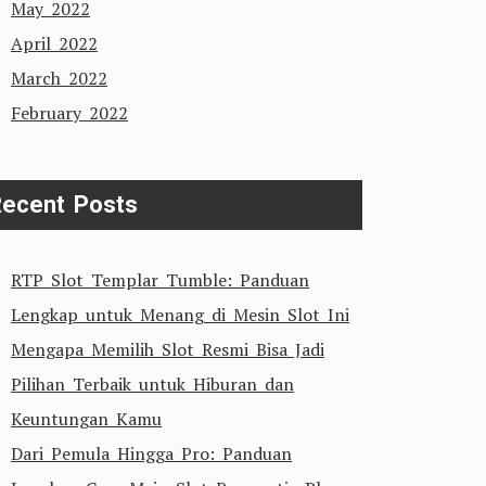
May 2022
April 2022
March 2022
February 2022
ecent Posts
RTP Slot Templar Tumble: Panduan
Lengkap untuk Menang di Mesin Slot Ini
Mengapa Memilih Slot Resmi Bisa Jadi
Pilihan Terbaik untuk Hiburan dan
Keuntungan Kamu
Dari Pemula Hingga Pro: Panduan