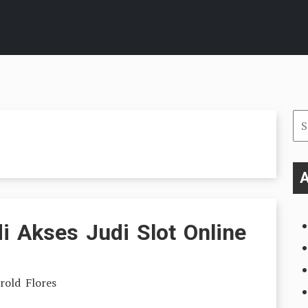
Se
for
A
di Akses Judi Slot Online
rold Flores