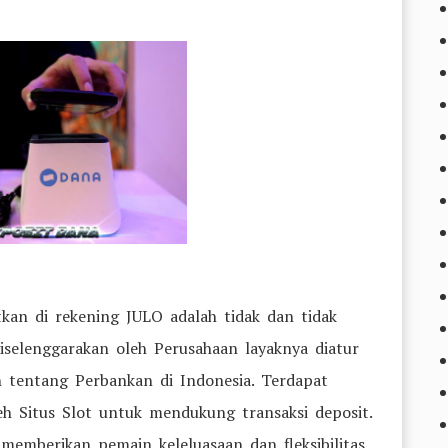
an di rekening JULO adalah tidak dan tidak
selenggarakan oleh Perusahaan layaknya diatur
tentang Perbankan di Indonesia. Terdapat
eh Situs Slot untuk mendukung transaksi deposit.
memberikan pemain keleluasaan dan fleksibilitas