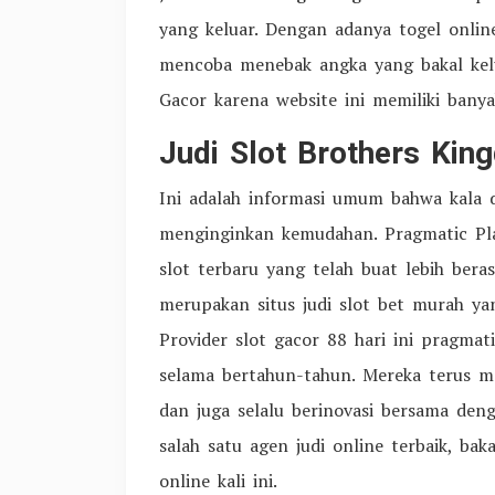
yang keluar. Dengan adanya togel onli
mencoba menebak angka yang bakal kelua
Gacor karena website ini memiliki bany
Judi Slot Brothers Kin
Ini adalah informasi umum bahwa kala d
menginginkan kemudahan. Pragmatic P
slot terbaru yang telah buat lebih bera
merupakan situs judi slot bet murah ya
Provider slot gacor 88 hari ini pragm
selama bertahun-tahun. Mereka terus m
dan juga selalu berinovasi bersama deng
salah satu agen judi online terbaik, ba
online kali ini.