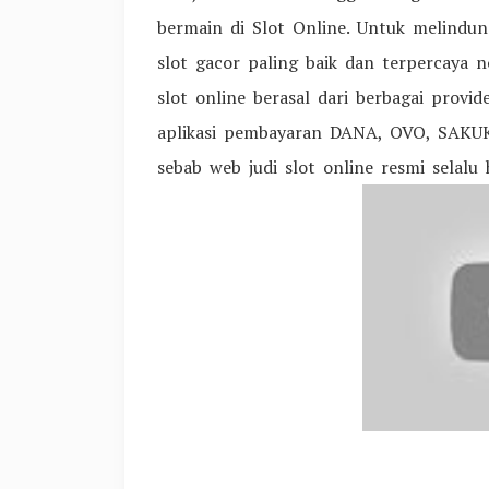
bermain di Slot Online. Untuk melindu
slot gacor paling baik dan terpercaya 
slot online berasal dari berbagai provide
aplikasi pembayaran DANA, OVO, SAKUKU
sebab web judi slot online resmi selal