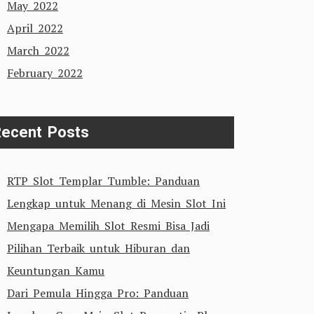
May 2022
April 2022
March 2022
February 2022
ecent Posts
RTP Slot Templar Tumble: Panduan
Lengkap untuk Menang di Mesin Slot Ini
Mengapa Memilih Slot Resmi Bisa Jadi
Pilihan Terbaik untuk Hiburan dan
Keuntungan Kamu
Dari Pemula Hingga Pro: Panduan