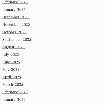
February 2026
January 2026
December 2025
November 2025
October 2025
September 2025
August 2025
July 2025
June 2025
May 2025
April 2025
March 2025
February 2025
January 2025