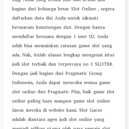
bagian dari keluarga besar Slot Online , segera
daftarkan data diri Anda untuk nikmati
bermacam keuntungan slot. Dengan hanya
mendaftar bersama dengan 1 user ID, Anda
udah bisa memainkan ratusan game slot yang
ada. Nah, itulah ulasan lengkap mengenai situs
judi slot terbaik dan terpercaya no 1 SLOT88.
Dengan jadi bagian dari Pragmatic Group
Indonesia, Anda dapat mencoba semua game
slot online dari Pragmatic Play, baik game slot
online paling baru maupun game slot online
lawas mereka di website kami. Slot Gacor
adalah diantara agen judi slot online yang
menjadi pilihan utama oleh para pemain slot