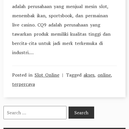
adalah perusahaan yang menjual mesin slot,
menembak ikan, sportsbook, dan permainan
live casino. CQ9 adalah perusahaan yang
tawarkan produk memiliki kualitas tinggi dan
bercita-cita untuk jadi merk terkemuka di
industri.…
Posted in
Slot Online
Tagged
akses
,
online
,
terpercaya
Search
for: