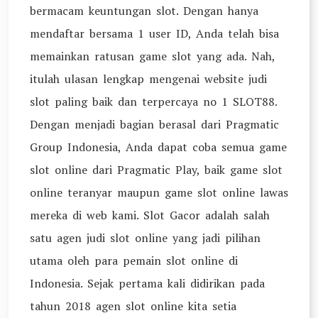
bermacam keuntungan slot. Dengan hanya
mendaftar bersama 1 user ID, Anda telah bisa
memainkan ratusan game slot yang ada. Nah,
itulah ulasan lengkap mengenai website judi
slot paling baik dan terpercaya no 1 SLOT88.
Dengan menjadi bagian berasal dari Pragmatic
Group Indonesia, Anda dapat coba semua game
slot online dari Pragmatic Play, baik game slot
online teranyar maupun game slot online lawas
mereka di web kami. Slot Gacor adalah salah
satu agen judi slot online yang jadi pilihan
utama oleh para pemain slot online di
Indonesia. Sejak pertama kali didirikan pada
tahun 2018 agen slot online kita setia