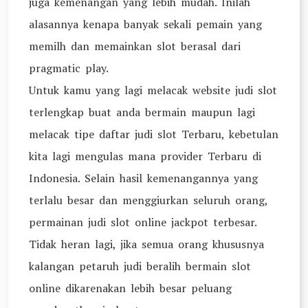
juga kemenangan yang lebih mudah. Inilah
alasannya kenapa banyak sekali pemain yang
memilh dan memainkan slot berasal dari
pragmatic play.
Untuk kamu yang lagi melacak website judi slot
terlengkap buat anda bermain maupun lagi
melacak tipe daftar judi slot Terbaru, kebetulan
kita lagi mengulas mana provider Terbaru di
Indonesia. Selain hasil kemenangannya yang
terlalu besar dan menggiurkan seluruh orang,
permainan judi slot online jackpot terbesar.
Tidak heran lagi, jika semua orang khususnya
kalangan petaruh judi beralih bermain slot
online dikarenakan lebih besar peluang