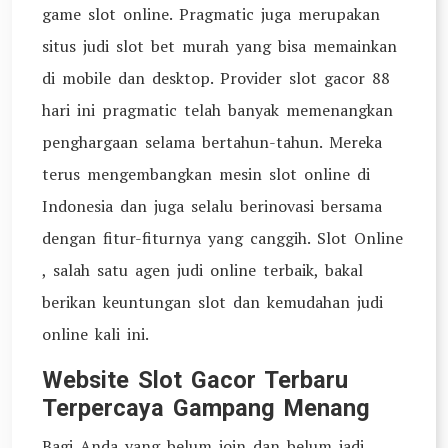
game slot online. Pragmatic juga merupakan
situs judi slot bet murah yang bisa memainkan
di mobile dan desktop. Provider slot gacor 88
hari ini pragmatic telah banyak memenangkan
penghargaan selama bertahun-tahun. Mereka
terus mengembangkan mesin slot online di
Indonesia dan juga selalu berinovasi bersama
dengan fitur-fiturnya yang canggih. Slot Online
, salah satu agen judi online terbaik, bakal
berikan keuntungan slot dan kemudahan judi
online kali ini.
Website Slot Gacor Terbaru
Terpercaya Gampang Menang
Bagi Anda yang belum join dan belum jadi