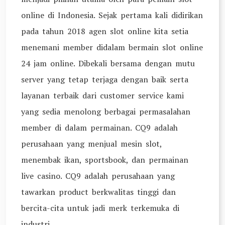
online di Indonesia. Sejak pertama kali didirikan
pada tahun 2018 agen slot online kita setia
menemani member didalam bermain slot online
24 jam online. Dibekali bersama dengan mutu
server yang tetap terjaga dengan baik serta
layanan terbaik dari customer service kami
yang sedia menolong berbagai permasalahan
member di dalam permainan. CQ9 adalah
perusahaan yang menjual mesin slot,
menembak ikan, sportsbook, dan permainan
live casino. CQ9 adalah perusahaan yang
tawarkan product berkwalitas tinggi dan
bercita-cita untuk jadi merk terkemuka di
industri.…