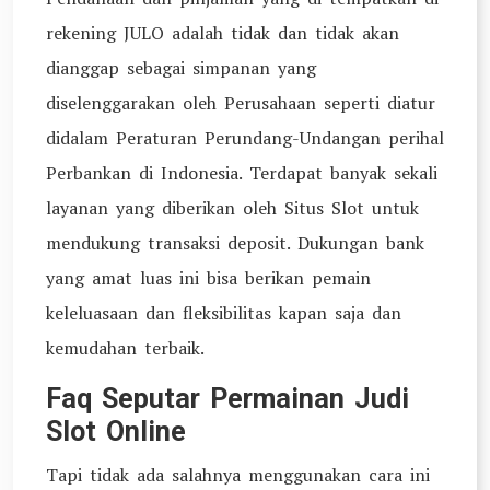
rekening JULO adalah tidak dan tidak akan
dianggap sebagai simpanan yang
diselenggarakan oleh Perusahaan seperti diatur
didalam Peraturan Perundang-Undangan perihal
Perbankan di Indonesia. Terdapat banyak sekali
layanan yang diberikan oleh Situs Slot untuk
mendukung transaksi deposit. Dukungan bank
yang amat luas ini bisa berikan pemain
keleluasaan dan fleksibilitas kapan saja dan
kemudahan terbaik.
Faq Seputar Permainan Judi
Slot Online
Tapi tidak ada salahnya menggunakan cara ini