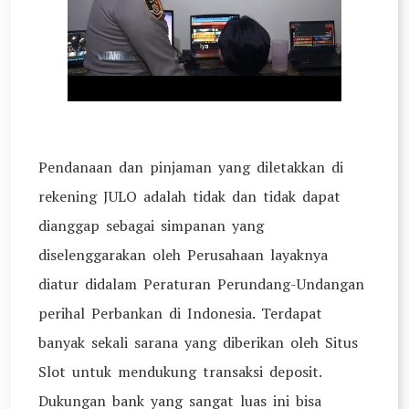
Pendanaan dan pinjaman yang diletakkan di
rekening JULO adalah tidak dan tidak dapat
dianggap sebagai simpanan yang
diselenggarakan oleh Perusahaan layaknya
diatur didalam Peraturan Perundang-Undangan
perihal Perbankan di Indonesia. Terdapat
banyak sekali sarana yang diberikan oleh Situs
Slot untuk mendukung transaksi deposit.
Dukungan bank yang sangat luas ini bisa