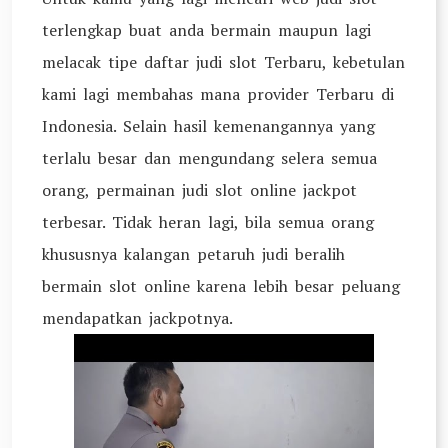
terlengkap buat anda bermain maupun lagi
melacak tipe daftar judi slot Terbaru, kebetulan
kami lagi membahas mana provider Terbaru di
Indonesia. Selain hasil kemenangannya yang
terlalu besar dan mengundang selera semua
orang, permainan judi slot online jackpot
terbesar. Tidak heran lagi, bila semua orang
khususnya kalangan petaruh judi beralih
bermain slot online karena lebih besar peluang
mendapatkan jackpotnya.