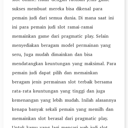
sukses membuat mereka bisa dikenal para
pemain judi dari semua dunia. Di mana saat ini
ini para pemain judi slot ramai-ramai
memainkan game dari pragmatic play. Selain
menyediakan beragam model permainan yang
seru, Juga mudah dimainkan dan bisa
mendatangkan keuntungan yang maksimal. Para
pemain judi dapat pilih dan memainkan
beragam jenis permainan slot terbaik bersama
rata-rata keuntungan yang tinggi dan juga
kemenangan yang lebih mudah. Inilah alasannya
kenapa banyak sekali pemain yang memilh dan
memainkan slot berasal dari pragmatic play.
Untuk kamu yang lagi mencari web judi slot