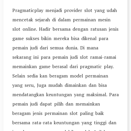
Pragmaticplay menjadi provider slot yang udah
mencetak sejarah di dalam permainan mesin
slot online. Hadir bersama dengan ratusan jenis
game sukses bikin mereka bisa dikenal para
pemain judi dari semua dunia. Di mana
sekarang ini para pemain judi slot ramai-ramai
memainkan game berasal dari pragmatic play.
Selain sedia kan beragam model permainan
yang seru, Juga mudah dimainkan dan bisa
mendatangkan keuntungan yang maksimal. Para
pemain judi dapat pilih dan memainkan
beragam jenis permainan slot paling baik
bersama rata-rata keuntungan yang tinggi dan