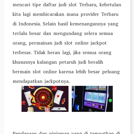
mencari tipe daftar judi slot Terbaru, kebetulan
kita lagi membicarakan mana provider Terbaru
di Indonesia. Selain hasil kemenangannya yang
terlalu besar dan mengundang selera semua
orang, permainan judi slot online jackpot
terbesar. Tidak heran lagi, jika semua orang
khususnya kalangan petaruh judi beralih
bermain slot online karena lebih besar peluang
mendapatkan jackpotnya.
Pendanaan dan pinjaman yang di tempatkan di