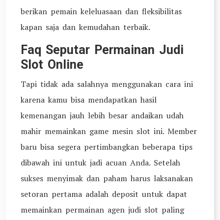
berikan pemain keleluasaan dan fleksibilitas
kapan saja dan kemudahan terbaik.
Faq Seputar Permainan Judi
Slot Online
Tapi tidak ada salahnya menggunakan cara ini
karena kamu bisa mendapatkan hasil
kemenangan jauh lebih besar andaikan udah
mahir memainkan game mesin slot ini. Member
baru bisa segera pertimbangkan beberapa tips
dibawah ini untuk jadi acuan Anda. Setelah
sukses menyimak dan paham harus laksanakan
setoran pertama adalah deposit untuk dapat
memainkan permainan agen judi slot paling