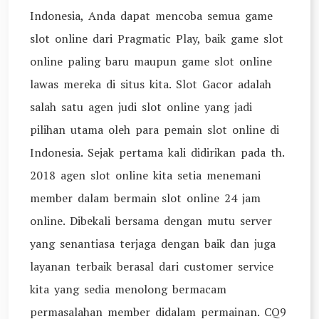
Indonesia, Anda dapat mencoba semua game
slot online dari Pragmatic Play, baik game slot
online paling baru maupun game slot online
lawas mereka di situs kita. Slot Gacor adalah
salah satu agen judi slot online yang jadi
pilihan utama oleh para pemain slot online di
Indonesia. Sejak pertama kali didirikan pada th.
2018 agen slot online kita setia menemani
member dalam bermain slot online 24 jam
online. Dibekali bersama dengan mutu server
yang senantiasa terjaga dengan baik dan juga
layanan terbaik berasal dari customer service
kita yang sedia menolong bermacam
permasalahan member didalam permainan. CQ9