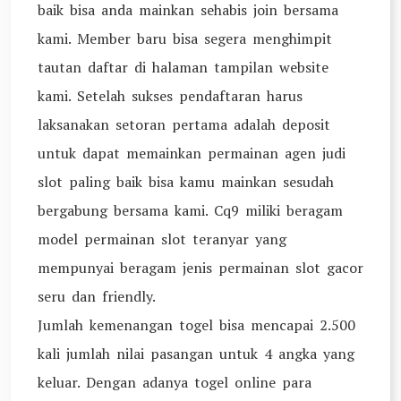
baik bisa anda mainkan sehabis join bersama
kami. Member baru bisa segera menghimpit
tautan daftar di halaman tampilan website
kami. Setelah sukses pendaftaran harus
laksanakan setoran pertama adalah deposit
untuk dapat memainkan permainan agen judi
slot paling baik bisa kamu mainkan sesudah
bergabung bersama kami. Cq9 miliki beragam
model permainan slot teranyar yang
mempunyai beragam jenis permainan slot gacor
seru dan friendly.
Jumlah kemenangan togel bisa mencapai 2.500
kali jumlah nilai pasangan untuk 4 angka yang
keluar. Dengan adanya togel online para