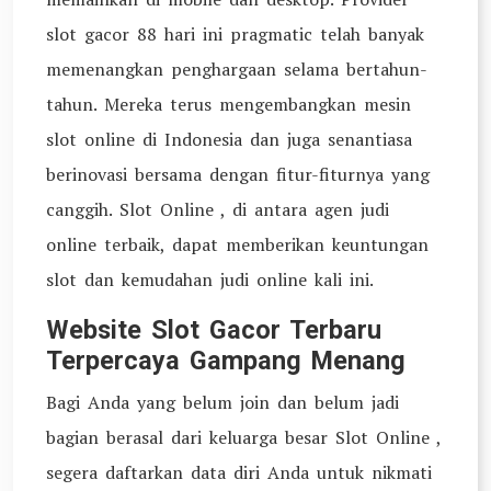
slot gacor 88 hari ini pragmatic telah banyak
memenangkan penghargaan selama bertahun-
tahun. Mereka terus mengembangkan mesin
slot online di Indonesia dan juga senantiasa
berinovasi bersama dengan fitur-fiturnya yang
canggih. Slot Online , di antara agen judi
online terbaik, dapat memberikan keuntungan
slot dan kemudahan judi online kali ini.
Website Slot Gacor Terbaru
Terpercaya Gampang Menang
Bagi Anda yang belum join dan belum jadi
bagian berasal dari keluarga besar Slot Online ,
segera daftarkan data diri Anda untuk nikmati