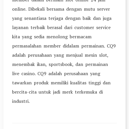
online. Dibekali bersama dengan mutu server
yang senantiasa terjaga dengan baik dan juga
layanan terbaik berasal dari customer service
kita yang sedia menolong bermacam
permasalahan member didalam permainan. CQ9
adalah perusahaan yang menjual mesin slot,
menembak ikan, sportsbook, dan permainan
live casino. CQ9 adalah perusahaan yang
tawarkan produk memiliki kualitas tinggi dan
bercita-cita untuk jadi merk terkemuka di
industri.