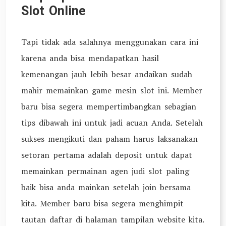
Slot Online
Tapi tidak ada salahnya menggunakan cara ini
karena anda bisa mendapatkan hasil
kemenangan jauh lebih besar andaikan sudah
mahir memainkan game mesin slot ini. Member
baru bisa segera mempertimbangkan sebagian
tips dibawah ini untuk jadi acuan Anda. Setelah
sukses mengikuti dan paham harus laksanakan
setoran pertama adalah deposit untuk dapat
memainkan permainan agen judi slot paling
baik bisa anda mainkan setelah join bersama
kita. Member baru bisa segera menghimpit
tautan daftar di halaman tampilan website kita.