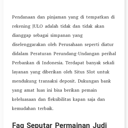
Pendanaan dan pinjaman yang di tempatkan di
rekening JULO adalah tidak dan tidak akan
dianggap sebagai simpanan yang
diselenggarakan oleh Perusahaan seperti diatur
didalam Peraturan Perundang-Undangan perihal
Perbankan di Indonesia. Terdapat banyak sekali
layanan yang diberikan oleh Situs Slot untuk
mendukung transaksi deposit. Dukungan bank
yang amat luas ini bisa berikan pemain
keleluasaan dan fleksibilitas kapan saja dan
kemudahan terbaik.
Faq Seputar Permainan Judi