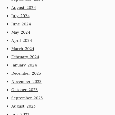
August 2024
July 2024
June 2024
May 2024
April 2024
March 2024
February 2024
January 2024
December 2023
November 2023
October 2023
September 2023
August 2023
July 2023