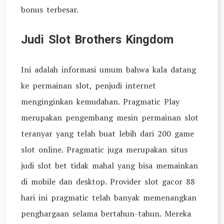
bonus terbesar.
Judi Slot Brothers Kingdom
Ini adalah informasi umum bahwa kala datang
ke permainan slot, penjudi internet
menginginkan kemudahan. Pragmatic Play
merupakan pengembang mesin permainan slot
teranyar yang telah buat lebih dari 200 game
slot online. Pragmatic juga merupakan situs
judi slot bet tidak mahal yang bisa memainkan
di mobile dan desktop. Provider slot gacor 88
hari ini pragmatic telah banyak memenangkan
penghargaan selama bertahun-tahun. Mereka