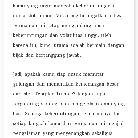
kamu yang ingin mencoba keberuntungan di
dunia slot online. Meski begitu, ingatlah bahwa
permainan ini tetap mengandung unsur
keberuntungan dan volatilitas tinggi. Oleh
karena itu, kunci utama adalah bermain dengan
bijak dan bertanggung jawab.
Jadi, apakah kamu siap untuk memutar
gulungan dan menantikan kemenangan besar
dari slot Templar Tumble? Jangan lupa
tergantung strategi dan pengelolaan dana yang
baik. Semoga keberuntungan selalu menyertai
setiap langkah kamu dan permainan ini menjadi
pengalaman yang menyenangkan sekaligus