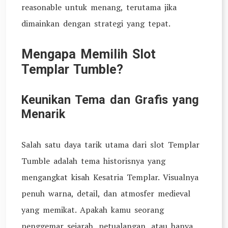
reasonable untuk menang, terutama jika
dimainkan dengan strategi yang tepat.
Mengapa Memilih Slot
Templar Tumble?
Keunikan Tema dan Grafis yang
Menarik
Salah satu daya tarik utama dari slot Templar
Tumble adalah tema historisnya yang
mengangkat kisah Kesatria Templar. Visualnya
penuh warna, detail, dan atmosfer medieval
yang memikat. Apakah kamu seorang
penggemar sejarah, petualangan, atau hanya