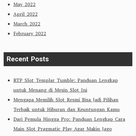
May 2022
April 2022
March 2022
February 2022
Recent Posts
RTP Slot Templar Tumble: Panduan Lengkap
untuk Menang di Mesin Slot Ini
Mengapa Memilih Slot Resmi Bisa Jadi Pilihan
Terbaik untuk Hiburan dan Keuntungan Kamu
Dari Pemula Hingga Pro: Panduan Lengkap Cara
Main Slot Pragmatic Play Agar Makin Jago