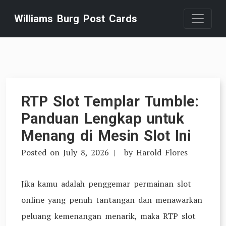
Skip
Williams Burg Post Cards
to
content
RTP Slot Templar Tumble:
Panduan Lengkap untuk
Menang di Mesin Slot Ini
Posted on
July 8, 2026
by
Harold Flores
Jika kamu adalah penggemar permainan slot
online yang penuh tantangan dan menawarkan
peluang kemenangan menarik, maka RTP slot