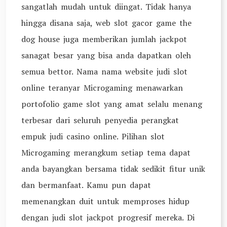
sangatlah mudah untuk diingat. Tidak hanya
hingga disana saja, web slot gacor game the
dog house juga memberikan jumlah jackpot
sanagat besar yang bisa anda dapatkan oleh
semua bettor. Nama nama website judi slot
online teranyar Microgaming menawarkan
portofolio game slot yang amat selalu menang
terbesar dari seluruh penyedia perangkat
empuk judi casino online. Pilihan slot
Microgaming merangkum setiap tema dapat
anda bayangkan bersama tidak sedikit fitur unik
dan bermanfaat. Kamu pun dapat
memenangkan duit untuk memproses hidup
dengan judi slot jackpot progresif mereka. Di