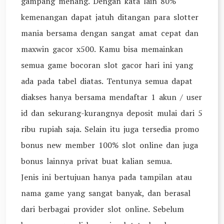
gampang menang. Dengan kata lain 80%
kemenangan dapat jatuh ditangan para slotter
mania bersama dengan sangat amat cepat dan
maxwin gacor x500. Kamu bisa memainkan
semua game bocoran slot gacor hari ini yang
ada pada tabel diatas. Tentunya semua dapat
diakses hanya bersama mendaftar 1 akun / user
id dan sekurang-kurangnya deposit mulai dari 5
ribu rupiah saja. Selain itu juga tersedia promo
bonus new member 100% slot online dan juga
bonus lainnya privat buat kalian semua.
Jenis ini bertujuan hanya pada tampilan atau
nama game yang sangat banyak, dan berasal
dari berbagai provider slot online. Sebelum