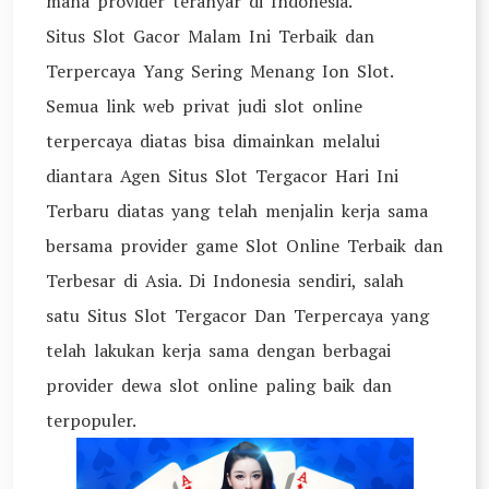
mana provider teranyar di Indonesia.
Situs Slot Gacor Malam Ini Terbaik dan
Terpercaya Yang Sering Menang Ion Slot.
Semua link web privat judi slot online
terpercaya diatas bisa dimainkan melalui
diantara Agen Situs Slot Tergacor Hari Ini
Terbaru diatas yang telah menjalin kerja sama
bersama provider game Slot Online Terbaik dan
Terbesar di Asia. Di Indonesia sendiri, salah
satu Situs Slot Tergacor Dan Terpercaya yang
telah lakukan kerja sama dengan berbagai
provider dewa slot online paling baik dan
terpopuler.