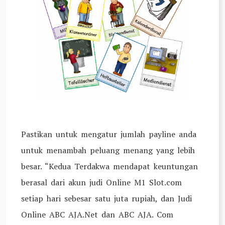
Pastikan untuk mengatur jumlah payline anda
untuk menambah peluang menang yang lebih
besar. “Kedua Terdakwa mendapat keuntungan
berasal dari akun judi Online M1 Slot.com
setiap hari sebesar satu juta rupiah, dan Judi
Online ABC AJA.Net dan ABC AJA. Com