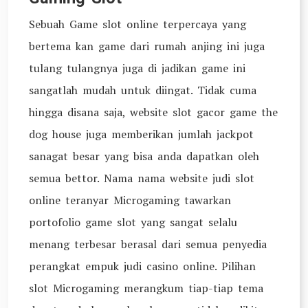
Sebuah Game slot online terpercaya yang
bertema kan game dari rumah anjing ini juga
tulang tulangnya juga di jadikan game ini
sangatlah mudah untuk diingat. Tidak cuma
hingga disana saja, website slot gacor game the
dog house juga memberikan jumlah jackpot
sanagat besar yang bisa anda dapatkan oleh
semua bettor. Nama nama website judi slot
online teranyar Microgaming tawarkan
portofolio game slot yang sangat selalu
menang terbesar berasal dari semua penyedia
perangkat empuk judi casino online. Pilihan
slot Microgaming merangkum tiap-tiap tema