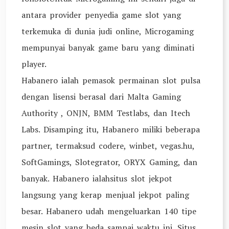
antara provider penyedia game slot yang
terkemuka di dunia judi online, Microgaming
mempunyai banyak game baru yang diminati
player.
Habanero ialah pemasok permainan slot pulsa
dengan lisensi berasal dari Malta Gaming
Authority , ONJN, BMM Testlabs, dan Itech
Labs. Disamping itu, Habanero miliki beberapa
partner, termaksud codere, winbet, vegas.hu,
SoftGamings, Slotegrator, ORYX Gaming, dan
banyak. Habanero ialahsitus slot jekpot
langsung yang kerap menjual jekpot paling
besar. Habanero udah mengeluarkan 140 tipe
mesin slot yang beda sampai waktu ini. Situs