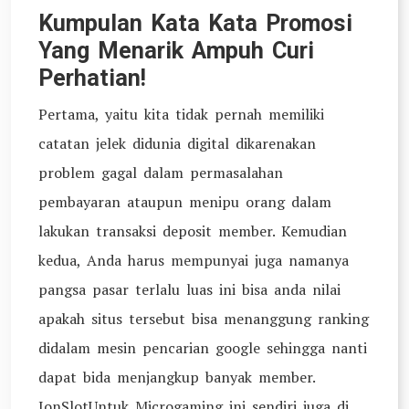
Kumpulan Kata Kata Promosi
Yang Menarik Ampuh Curi
Perhatian!
Pertama, yaitu kita tidak pernah memiliki
catatan jelek didunia digital dikarenakan
problem gagal dalam permasalahan
pembayaran ataupun menipu orang dalam
lakukan transaksi deposit member. Kemudian
kedua, Anda harus mempunyai juga namanya
pangsa pasar terlalu luas ini bisa anda nilai
apakah situs tersebut bisa menanggung ranking
didalam mesin pencarian google sehingga nanti
dapat bida menjangkup banyak member.
IonSlotUntuk Microgaming ini sendiri juga di