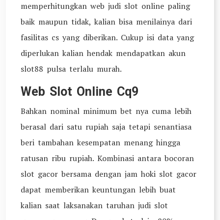
memperhitungkan web judi slot online paling
baik maupun tidak, kalian bisa menilainya dari
fasilitas cs yang diberikan. Cukup isi data yang
diperlukan kalian hendak mendapatkan akun
slot88 pulsa terlalu murah.
Web Slot Online Cq9
Bahkan nominal minimum bet nya cuma lebih
berasal dari satu rupiah saja tetapi senantiasa
beri tambahan kesempatan menang hingga
ratusan ribu rupiah. Kombinasi antara bocoran
slot gacor bersama dengan jam hoki slot gacor
dapat memberikan keuntungan lebih buat
kalian saat laksanakan taruhan judi slot