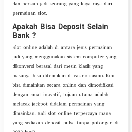
dan bersiap jadi seorang yang kaya raya dari
permainan slot.
Apakah Bisa Deposit Selain
Bank ?
Slot online adalah di antara jenis permainan
judi yang menggunakan sistem computer yang
dikonversi berasal dari mesin klasik yang
biasanya bisa ditemukan di casino-casino. Kini
bisa dimainkan secara online dan dimodifikasi
dengan amat inovatif, tujuan utama adalah
melacak jackpot didalam permainan yang
dimainkan. Judi slot online terpercaya mana
yang sediakan deposit pulsa tanpa potongan di
2022 kini?