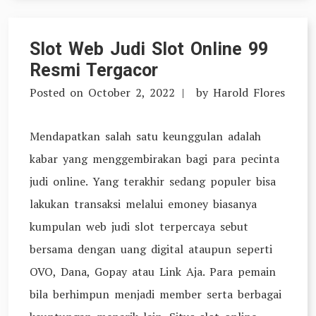
Slot Web Judi Slot Online 99
Resmi Tergacor
Posted on
October 2, 2022
by
Harold Flores
Mendapatkan salah satu keunggulan adalah
kabar yang menggembirakan bagi para pecinta
judi online. Yang terakhir sedang populer bisa
lakukan transaksi melalui emoney biasanya
kumpulan web judi slot terpercaya sebut
bersama dengan uang digital ataupun seperti
OVO, Dana, Gopay atau Link Aja. Para pemain
bila berhimpun menjadi member serta berbagai