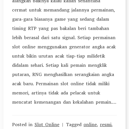
alangkah baiknya kalau kalian senantiasa
cermat untuk memandang jalannya permainan,
gara-gara biasanya game yang sedang dalam
timing RTP yang pas bakalan beri tambahan
lebih berasal dari satu signal. Setiap permainan
slot online menggunakan generator angka acak
untuk bikin urutan acak tiap-tiap milidetik
didalam sehari. Setiap kali pemain mengklik
putaran, RNG menghasilkan serangkaian angka
acak baru. Permainan slot online tidak miliki
memori, artinya tidak ada pelacak untuk
mencatat kemenangan dan kekalahan pemain.…
Posted in
Slot Online
Tagged
online
,
resmi
,