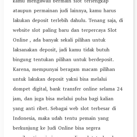
kamu mengawali bermain slot terlengkap
ataupun permainan judi lainnya, kamu harus
lakukan deposit terlebih dahulu. Tenang saja, di
website slot paling baru dan terpercaya Slot
Online , ada banyak sekali pilihan untuk
laksanakan deposit, jadi kamu tidak butuh
bingung tentukan pilihan untuk berdeposit.
Karena, mempunyai beragam macam pilihan
untuk lakukan deposit yakni bisa melalui
dompet digital, bank transfer online selama 24
jam, dan juga bisa melalui pulsa bagi kalian
yang anti ribet. Sebagai web slot terbesar di
Indonesia, maka udah tentu pemain yang
berkunjung ke Judi Online bisa segera