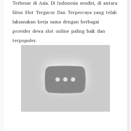
Terbesar di Asia. Di Indonesia sendiri, di antara
Situs Slot Tergacor Dan Terpercaya yang telah
laksanakan kerja sama dengan berbagai
provider dewa slot online paling baik dan
terpopuler.