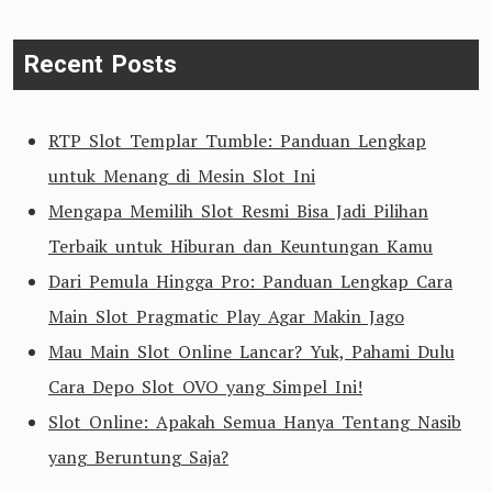
Recent Posts
RTP Slot Templar Tumble: Panduan Lengkap
untuk Menang di Mesin Slot Ini
Mengapa Memilih Slot Resmi Bisa Jadi Pilihan
Terbaik untuk Hiburan dan Keuntungan Kamu
Dari Pemula Hingga Pro: Panduan Lengkap Cara
Main Slot Pragmatic Play Agar Makin Jago
Mau Main Slot Online Lancar? Yuk, Pahami Dulu
Cara Depo Slot OVO yang Simpel Ini!
Slot Online: Apakah Semua Hanya Tentang Nasib
yang Beruntung Saja?