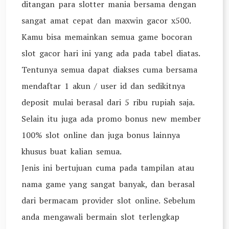
ditangan para slotter mania bersama dengan
sangat amat cepat dan maxwin gacor x500.
Kamu bisa memainkan semua game bocoran
slot gacor hari ini yang ada pada tabel diatas.
Tentunya semua dapat diakses cuma bersama
mendaftar 1 akun / user id dan sedikitnya
deposit mulai berasal dari 5 ribu rupiah saja.
Selain itu juga ada promo bonus new member
100% slot online dan juga bonus lainnya
khusus buat kalian semua.
Jenis ini bertujuan cuma pada tampilan atau
nama game yang sangat banyak, dan berasal
dari bermacam provider slot online. Sebelum
anda mengawali bermain slot terlengkap