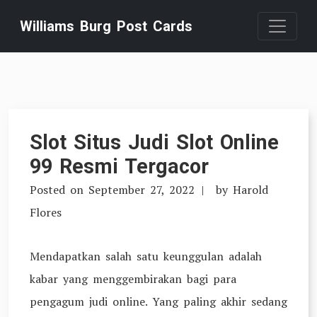
Skip
Williams Burg Post Cards
to
content
Slot Situs Judi Slot Online
99 Resmi Tergacor
Posted on
September 27, 2022
by
Harold
Flores
Mendapatkan salah satu keunggulan adalah
kabar yang menggembirakan bagi para
pengagum judi online. Yang paling akhir sedang