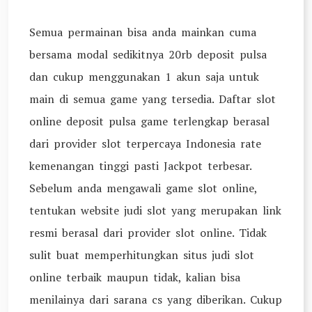
Semua permainan bisa anda mainkan cuma
bersama modal sedikitnya 20rb deposit pulsa
dan cukup menggunakan 1 akun saja untuk
main di semua game yang tersedia. Daftar slot
online deposit pulsa game terlengkap berasal
dari provider slot terpercaya Indonesia rate
kemenangan tinggi pasti Jackpot terbesar.
Sebelum anda mengawali game slot online,
tentukan website judi slot yang merupakan link
resmi berasal dari provider slot online. Tidak
sulit buat memperhitungkan situs judi slot
online terbaik maupun tidak, kalian bisa
menilainya dari sarana cs yang diberikan. Cukup