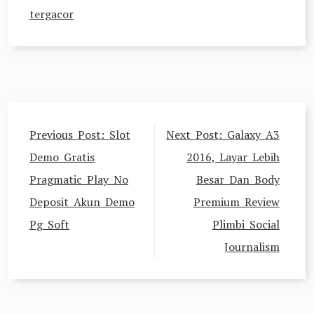
tergacor
Post
Previous Post:
Slot
Next Post:
Galaxy A3
navigation
Demo Gratis
2016, Layar Lebih
Pragmatic Play No
Besar Dan Body
Deposit Akun Demo
Premium Review
Pg Soft
Plimbi Social
Journalism