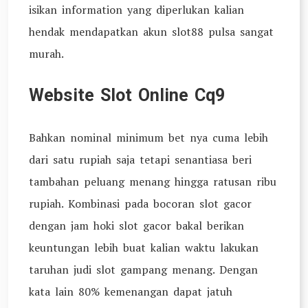
isikan information yang diperlukan kalian
hendak mendapatkan akun slot88 pulsa sangat
murah.
Website Slot Online Cq9
Bahkan nominal minimum bet nya cuma lebih
dari satu rupiah saja tetapi senantiasa beri
tambahan peluang menang hingga ratusan ribu
rupiah. Kombinasi pada bocoran slot gacor
dengan jam hoki slot gacor bakal berikan
keuntungan lebih buat kalian waktu lakukan
taruhan judi slot gampang menang. Dengan
kata lain 80% kemenangan dapat jatuh