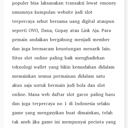
populer bisa laksanakan transaksi lewat emoney
umumnya kumpulan website judi slot
terpercaya sebut bersama uang digital ataupun
seperti OVO, Dana, Gopay atau Link Aja. Para
pemain andaikan bergabung menjadi member
dan juga bermacam keuntungan menarik lain.
Situs slot online paling baik menghadirkan
teknologi wallet yang bikin kemudahan didalam
memainkan semua permainan didalam satu
akun saja untuk bermain judi bola dan slot
online. Mana web daftar slot gacor paling baru
dan juga terpercaya no 1 di Indonesia selaku
game yang mengasyikan buat dimainkan, telah
tak aneh jika game ini mempunyai pecinta yang