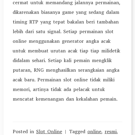
cermat untuk memandang jalannya permainan,
dikarenakan biasanya game yang sedang dalam
timing RTP yang tepat bakalan beri tambahan
lebih dari satu signal. Setiap permainan slot
online menggunakan generator angka acak
untuk membuat urutan acak tiap tiap milidetik
didalam sehari. Setiap kali pemain mengklik
putaran, RNG menghasilkan serangkaian angka
acak baru. Permainan slot online tidak miliki
memori, artinya tidak ada pelacak untuk
mencatat kemenangan dan kekalahan pemain.
Posted in
Slot Online
Tagged
online
,
resmi
,