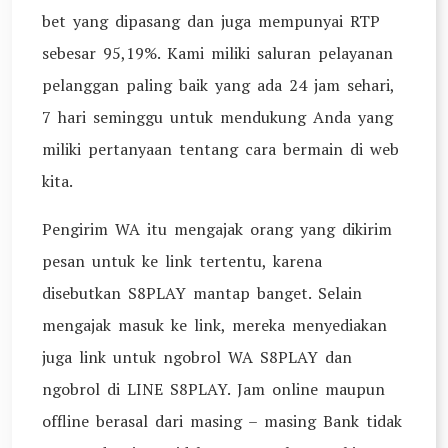
bet yang dipasang dan juga mempunyai RTP
sebesar 95,19%. Kami miliki saluran pelayanan
pelanggan paling baik yang ada 24 jam sehari,
7 hari seminggu untuk mendukung Anda yang
miliki pertanyaan tentang cara bermain di web
kita.
Pengirim WA itu mengajak orang yang dikirim
pesan untuk ke link tertentu, karena
disebutkan S8PLAY mantap banget. Selain
mengajak masuk ke link, mereka menyediakan
juga link untuk ngobrol WA S8PLAY dan
ngobrol di LINE S8PLAY. Jam online maupun
offline berasal dari masing – masing Bank tidak