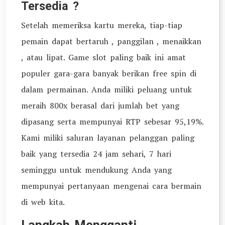
Tersedia ?
Setelah memeriksa kartu mereka, tiap-tiap
pemain dapat bertaruh , panggilan , menaikkan
, atau lipat. Game slot paling baik ini amat
populer gara-gara banyak berikan free spin di
dalam permainan. Anda miliki peluang untuk
meraih 800x berasal dari jumlah bet yang
dipasang serta mempunyai RTP sebesar 95,19%.
Kami miliki saluran layanan pelanggan paling
baik yang tersedia 24 jam sehari, 7 hari
seminggu untuk mendukung Anda yang
mempunyai pertanyaan mengenai cara bermain
di web kita.