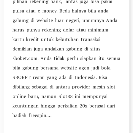
pilihan rekening bank, lantas juga bisa pakai
pulsa atau e-money. Beda halnya bila anda
gabung di website luar negeri, umumnya Anda
harus punya rekening dolar atau minimum
kartu kredit untuk kebutuhan transaksi
demikian juga andaikan gabung di situs
sbobet.com. Anda tidak perlu siapkan itu semua
bila gabung bersama website agen judi bola
SBOBET resmi yang ada di Indonesia. Bisa
dibilang sebagai di antara provider mesin slot
online baru, namun Slot88 ini mempunyai
keuntungan hingga perkalian 20x berasal dari
hadiah freespin.…