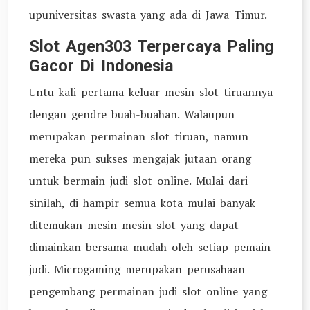
upuniversitas swasta yang ada di Jawa Timur.
Slot Agen303 Terpercaya Paling
Gacor Di Indonesia
Untu kali pertama keluar mesin slot tiruannya
dengan gendre buah-buahan. Walaupun
merupakan permainan slot tiruan, namun
mereka pun sukses mengajak jutaan orang
untuk bermain judi slot online. Mulai dari
sinilah, di hampir semua kota mulai banyak
ditemukan mesin-mesin slot yang dapat
dimainkan bersama mudah oleh setiap pemain
judi. Microgaming merupakan perusahaan
pengembang permainan judi slot online yang