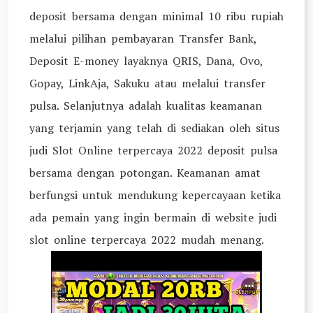
deposit bersama dengan minimal 10 ribu rupiah
melalui pilihan pembayaran Transfer Bank,
Deposit E-money layaknya QRIS, Dana, Ovo,
Gopay, LinkAja, Sakuku atau melalui transfer
pulsa. Selanjutnya adalah kualitas keamanan
yang terjamin yang telah di sediakan oleh situs
judi Slot Online terpercaya 2022 deposit pulsa
bersama dengan potongan. Keamanan amat
berfungsi untuk mendukung kepercayaan ketika
ada pemain yang ingin bermain di website judi
slot online terpercaya 2022 mudah menang.