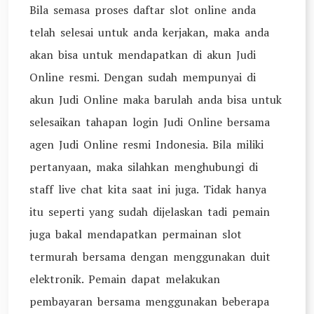
Bila semasa proses daftar slot online anda
telah selesai untuk anda kerjakan, maka anda
akan bisa untuk mendapatkan di akun Judi
Online resmi. Dengan sudah mempunyai di
akun Judi Online maka barulah anda bisa untuk
selesaikan tahapan login Judi Online bersama
agen Judi Online resmi Indonesia. Bila miliki
pertanyaan, maka silahkan menghubungi di
staff live chat kita saat ini juga. Tidak hanya
itu seperti yang sudah dijelaskan tadi pemain
juga bakal mendapatkan permainan slot
termurah bersama dengan menggunakan duit
elektronik. Pemain dapat melakukan
pembayaran bersama menggunakan beberapa