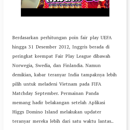
Berdasarkan perhitungan poin fair play UEFA
hingga 31 Desember 2012, Inggris berada di
peringkat keempat Fair Play League dibawah
Norwegia, Swedia, dan Finlandia. Namun
demikian, kabar teranyar India tampaknya lebih
pilih untuk meladeni Vietnam pada FIFA
Matchday September. Permainan Panda
memang hadir belakangan setelah Aplikasi
Higgs Domino Island melakukan updater
teranyar mereka lebih dari satu waktu lantas..