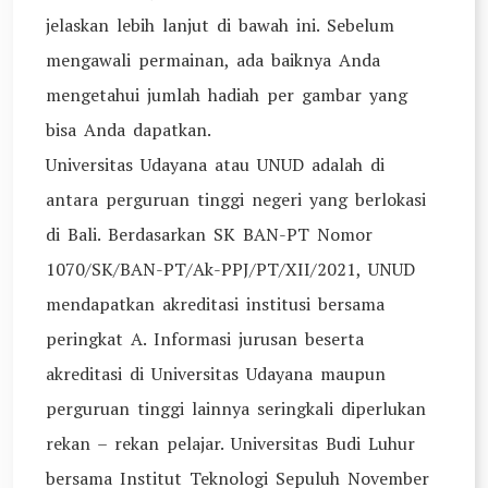
jelaskan lebih lanjut di bawah ini. Sebelum
mengawali permainan, ada baiknya Anda
mengetahui jumlah hadiah per gambar yang
bisa Anda dapatkan.
Universitas Udayana atau UNUD adalah di
antara perguruan tinggi negeri yang berlokasi
di Bali. Berdasarkan SK BAN-PT Nomor
1070/SK/BAN-PT/Ak-PPJ/PT/XII/2021, UNUD
mendapatkan akreditasi institusi bersama
peringkat A. Informasi jurusan beserta
akreditasi di Universitas Udayana maupun
perguruan tinggi lainnya seringkali diperlukan
rekan – rekan pelajar. Universitas Budi Luhur
bersama Institut Teknologi Sepuluh November