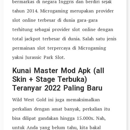
bermarkas di negara Inggris dan berdiri sejak
tahun 2014. Microgaming merupakan provider
slot online terbesar di dunia gara-gara
terhitung sebagai provider slot online dengan
total jackpot terbesar di dunia. Salah satu jenis
permainan slot terpercaya di Microgaming
yakni Jurassic Park Slot.
Kunai Master Mod Apk (all
Skin + Stage Terbuka)
Teranyar 2022 Paling Baru
Wild West Gold ini juga memaksimalkan
perkalian dengan amat banyak, perkalian itu
bisa dilipat gandakan hingga 15.000x. Nah,
untuk Anda yang belum tahu, kita bakal