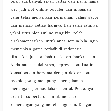
telah ada banyak sekali daftar dari nama nama
web judi slot online populer dan unggulan
yang telah menyajikan permainan paling gacor
dan menarik setiap harinya. Dan salah satunya
yakni situs Slot Online yang kini telah
direkomendasikan untuk anda semua bila ingin
memainkan game terbaik di Indonesia.
Jika sakau judi tambah tidak tertahankan dan
Anda mulai mulai stres, depresi, atau kuatir,
konsultasikan bersama dengan dokter atau
psikolog yang mempunyai pengalaman
menangani permasalahan mental. Pelakunya
akan terus bertaruh untuk melacak
kemenangan yang mereka inginkan. Dengan