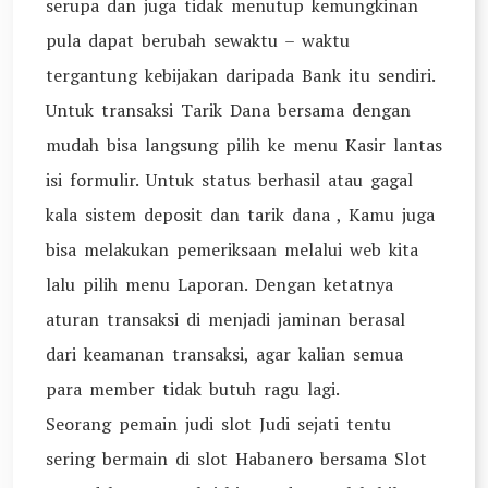
serupa dan juga tidak menutup kemungkinan
pula dapat berubah sewaktu – waktu
tergantung kebijakan daripada Bank itu sendiri.
Untuk transaksi Tarik Dana bersama dengan
mudah bisa langsung pilih ke menu Kasir lantas
isi formulir. Untuk status berhasil atau gagal
kala sistem deposit dan tarik dana , Kamu juga
bisa melakukan pemeriksaan melalui web kita
lalu pilih menu Laporan. Dengan ketatnya
aturan transaksi di menjadi jaminan berasal
dari keamanan transaksi, agar kalian semua
para member tidak butuh ragu lagi.
Seorang pemain judi slot Judi sejati tentu
sering bermain di slot Habanero bersama Slot