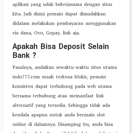
aplikasi yang udah bekerjasama dengan situs
kita. Jadi disini pemain dapat dimudahkan
didalam melakukan pembayaran menggunakan
via dana, Ovo, Gopay, link aja.
Apakah Bisa Deposit Selain
Bank ?
Pasalnya, andaikan sewaktu-waktu situs utama
indo777.com susah terkena blokir, pemain
konsisten dapat terhubung pada web utama
bersama terhubung atau memanfaat link
alternatif yang tersedia. Sehingga tidak ada
kendala apapun untuk anda bermain slot
online di dalamnya. Disamping itu, anda bisa