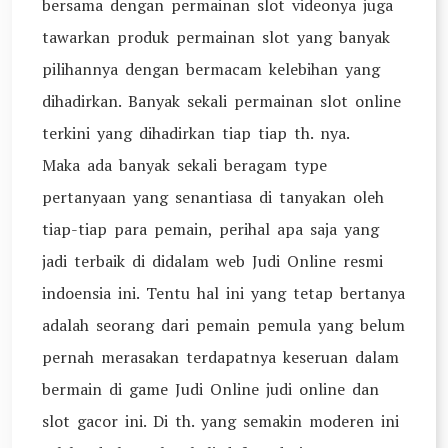
bersama dengan permainan slot videonya juga
tawarkan produk permainan slot yang banyak
pilihannya dengan bermacam kelebihan yang
dihadirkan. Banyak sekali permainan slot online
terkini yang dihadirkan tiap tiap th. nya.
Maka ada banyak sekali beragam type
pertanyaan yang senantiasa di tanyakan oleh
tiap-tiap para pemain, perihal apa saja yang
jadi terbaik di didalam web Judi Online resmi
indoensia ini. Tentu hal ini yang tetap bertanya
adalah seorang dari pemain pemula yang belum
pernah merasakan terdapatnya keseruan dalam
bermain di game Judi Online judi online dan
slot gacor ini. Di th. yang semakin moderen ini