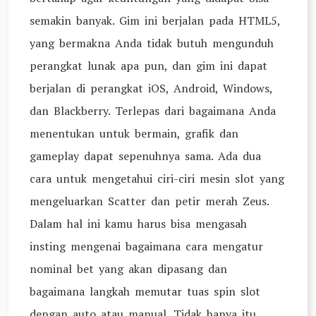
semakin banyak. Gim ini berjalan pada HTML5,
yang bermakna Anda tidak butuh mengunduh
perangkat lunak apa pun, dan gim ini dapat
berjalan di perangkat iOS, Android, Windows,
dan Blackberry. Terlepas dari bagaimana Anda
menentukan untuk bermain, grafik dan
gameplay dapat sepenuhnya sama. Ada dua
cara untuk mengetahui ciri-ciri mesin slot yang
mengeluarkan Scatter dan petir merah Zeus.
Dalam hal ini kamu harus bisa mengasah
insting mengenai bagaimana cara mengatur
nominal bet yang akan dipasang dan
bagaimana langkah memutar tuas spin slot
dengan auto atau manual. Tidak hanya itu,