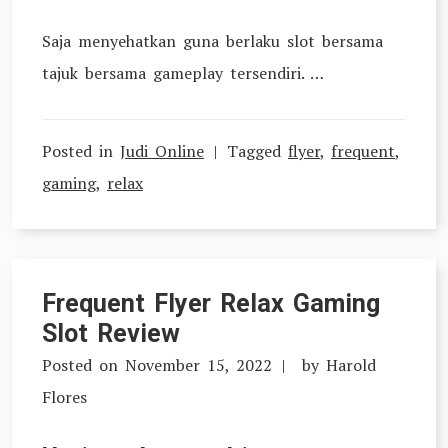
Saja menyehatkan guna berlaku slot bersama
tajuk bersama gameplay tersendiri. …
Posted in
Judi Online
Tagged
flyer
,
frequent
,
gaming
,
relax
Frequent Flyer Relax Gaming
Slot Review
Posted on
November 15, 2022
by
Harold
Flores