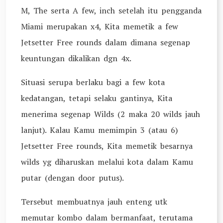
M, The serta A few, inch setelah itu pengganda
Miami merupakan x4, Kita memetik a few
Jetsetter Free rounds dalam dimana segenap
keuntungan dikalikan dgn 4x.
Situasi serupa berlaku bagi a few kota
kedatangan, tetapi selaku gantinya, Kita
menerima segenap Wilds (2 maka 20 wilds jauh
lanjut). Kalau Kamu memimpin 3 (atau 6)
Jetsetter Free rounds, Kita memetik besarnya
wilds yg diharuskan melalui kota dalam Kamu
putar (dengan door putus).
Tersebut membuatnya jauh enteng utk
memutar kombo dalam bermanfaat, terutama