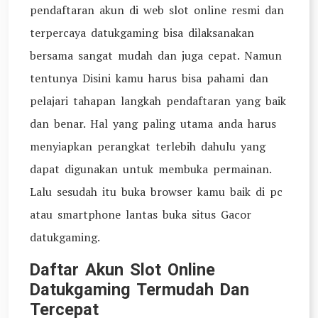
pendaftaran akun di web slot online resmi dan
terpercaya datukgaming bisa dilaksanakan
bersama sangat mudah dan juga cepat. Namun
tentunya Disini kamu harus bisa pahami dan
pelajari tahapan langkah pendaftaran yang baik
dan benar. Hal yang paling utama anda harus
menyiapkan perangkat terlebih dahulu yang
dapat digunakan untuk membuka permainan.
Lalu sesudah itu buka browser kamu baik di pc
atau smartphone lantas buka situs Gacor
datukgaming.
Daftar Akun Slot Online
Datukgaming Termudah Dan
Tercepat