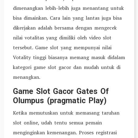
dimenangkan lebih-lebih juga menantang untuk
bisa dimainkan. Cara lain yang lantas juga bisa
dikerjakan adalah bersama dengan mengecek
nilai votalitas yang dimiliki oleh video slot
tersebut. Game slot yang mempunyai nilai
Votality tinggi biasanya memang masuk didalam
kategori game slot gacor dan mudah untuk di
menangkan.
Game Slot Gacor Gates Of
Olumpus (pragmatic Play)
Ketika memutuskan untuk memasang taruhan
slot online, udah tentu semua pemain
menginginkan kemenangan. Proses registrasi