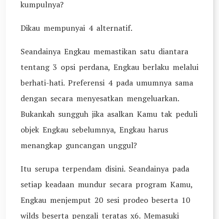
kumpulnya?
Dikau mempunyai 4 alternatif.
Seandainya Engkau memastikan satu diantara
tentang 3 opsi perdana, Engkau berlaku melalui
berhati-hati. Preferensi 4 pada umumnya sama
dengan secara menyesatkan mengeluarkan.
Bukankah sungguh jika asalkan Kamu tak peduli
objek Engkau sebelumnya, Engkau harus
menangkap guncangan unggul?
Itu serupa terpendam disini. Seandainya pada
setiap keadaan mundur secara program Kamu,
Engkau menjemput 20 sesi prodeo beserta 10
wilds beserta pengali teratas x6. Memasuki