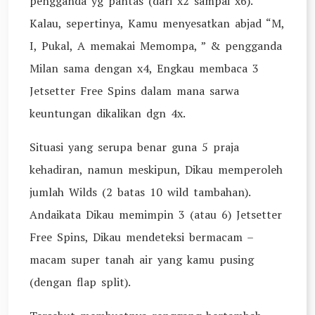
pengganda yg pantas (dari x2 sampai x6).
Kalau, sepertinya, Kamu menyesatkan abjad “M,
I, Pukal, A memakai Memompa, ” & pengganda
Milan sama dengan x4, Engkau membaca 3
Jetsetter Free Spins dalam mana sarwa
keuntungan dikalikan dgn 4x.
Situasi yang serupa benar guna 5 praja
kehadiran, namun meskipun, Dikau memperoleh
jumlah Wilds (2 batas 10 wild tambahan).
Andaikata Dikau memimpin 3 (atau 6) Jetsetter
Free Spins, Dikau mendeteksi bermacam –
macam super tanah air yang kamu pusing
(dengan flap split).