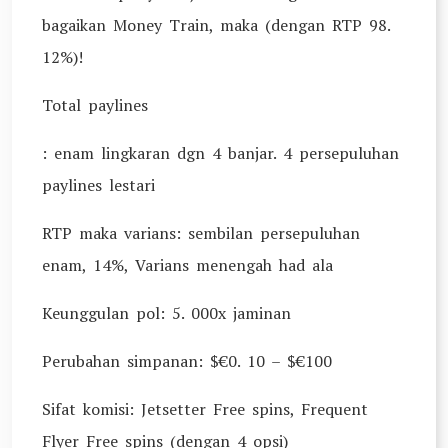
bagaikan Money Train, maka (dengan RTP 98.
12%)!
Total paylines
: enam lingkaran dgn 4 banjar. 4 persepuluhan
paylines lestari
RTP maka varians: sembilan persepuluhan
enam, 14%, Varians menengah had ala
Keunggulan pol: 5. 000x jaminan
Perubahan simpanan: $€0. 10 – $€100
Sifat komisi: Jetsetter Free spins, Frequent
Flyer Free spins (dengan 4 opsi)