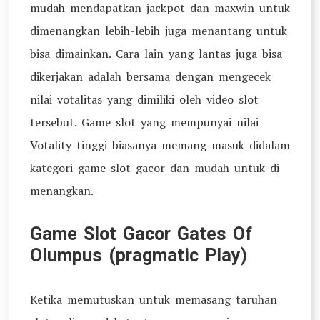
mudah mendapatkan jackpot dan maxwin untuk
dimenangkan lebih-lebih juga menantang untuk
bisa dimainkan. Cara lain yang lantas juga bisa
dikerjakan adalah bersama dengan mengecek
nilai votalitas yang dimiliki oleh video slot
tersebut. Game slot yang mempunyai nilai
Votality tinggi biasanya memang masuk didalam
kategori game slot gacor dan mudah untuk di
menangkan.
Game Slot Gacor Gates Of
Olumpus (pragmatic Play)
Ketika memutuskan untuk memasang taruhan