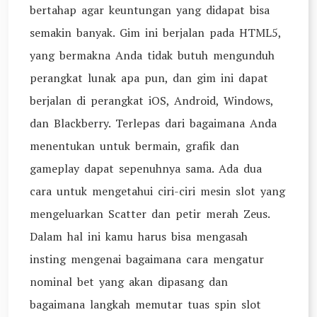
bertahap agar keuntungan yang didapat bisa
semakin banyak. Gim ini berjalan pada HTML5,
yang bermakna Anda tidak butuh mengunduh
perangkat lunak apa pun, dan gim ini dapat
berjalan di perangkat iOS, Android, Windows,
dan Blackberry. Terlepas dari bagaimana Anda
menentukan untuk bermain, grafik dan
gameplay dapat sepenuhnya sama. Ada dua
cara untuk mengetahui ciri-ciri mesin slot yang
mengeluarkan Scatter dan petir merah Zeus.
Dalam hal ini kamu harus bisa mengasah
insting mengenai bagaimana cara mengatur
nominal bet yang akan dipasang dan
bagaimana langkah memutar tuas spin slot