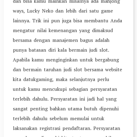
dan bisa kamu mainkan misalnya ada mahjong
ways, Lucky Neko dan lebih dari satu game
lainnya. Trik ini pun juga bisa membantu Anda
mengatur nilai kemenangan yang dimaksud
bersama dengan manajemen bagus adalah
punya batasan diri kala bermain judi slot.
Apabila kamu menginginkan untuk bergabung
dan bermain taruhan judi slot bersama website
kita datukgaming, maka selanjutnya perlu
untuk kamu mencukupi sebagian persyaratan
terlebih dahulu. Persyaratan ini jadi hal yang
sangat penting bahkan utama butuh dipenuhi
terlebih dahulu sebelum memulai untuk
laksanakan registrasi pendaftaran. Persyaratan