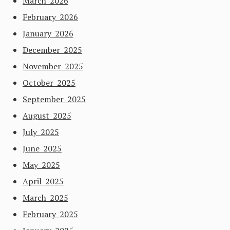
March 2026
February 2026
January 2026
December 2025
November 2025
October 2025
September 2025
August 2025
July 2025
June 2025
May 2025
April 2025
March 2025
February 2025