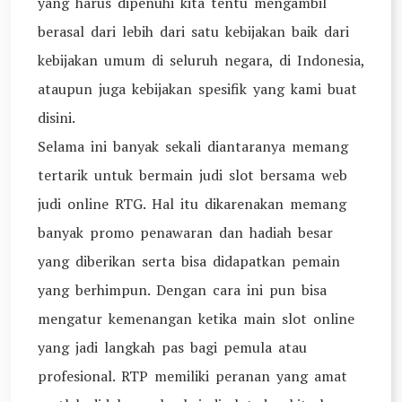
yang harus dipenuhi kita tentu mengambil
berasal dari lebih dari satu kebijakan baik dari
kebijakan umum di seluruh negara, di Indonesia,
ataupun juga kebijakan spesifik yang kami buat
disini.
Selama ini banyak sekali diantaranya memang
tertarik untuk bermain judi slot bersama web
judi online RTG. Hal itu dikarenakan memang
banyak promo penawaran dan hadiah besar
yang diberikan serta bisa didapatkan pemain
yang berhimpun. Dengan cara ini pun bisa
mengatur kemenangan ketika main slot online
yang jadi langkah pas bagi pemula atau
profesional. RTP memiliki peranan yang amat