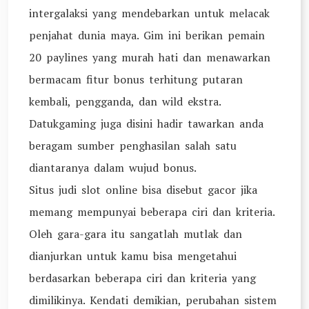
intergalaksi yang mendebarkan untuk melacak
penjahat dunia maya. Gim ini berikan pemain
20 paylines yang murah hati dan menawarkan
bermacam fitur bonus terhitung putaran
kembali, pengganda, dan wild ekstra.
Datukgaming juga disini hadir tawarkan anda
beragam sumber penghasilan salah satu
diantaranya dalam wujud bonus.
Situs judi slot online bisa disebut gacor jika
memang mempunyai beberapa ciri dan kriteria.
Oleh gara-gara itu sangatlah mutlak dan
dianjurkan untuk kamu bisa mengetahui
berdasarkan beberapa ciri dan kriteria yang
dimilikinya. Kendati demikian, perubahan sistem