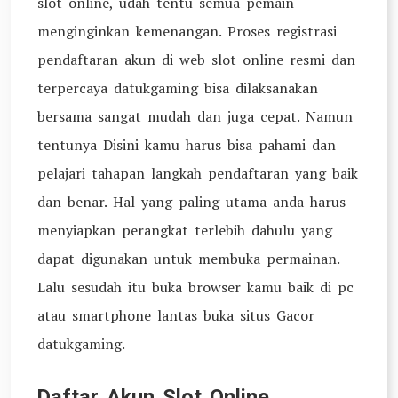
slot online, udah tentu semua pemain
menginginkan kemenangan. Proses registrasi
pendaftaran akun di web slot online resmi dan
terpercaya datukgaming bisa dilaksanakan
bersama sangat mudah dan juga cepat. Namun
tentunya Disini kamu harus bisa pahami dan
pelajari tahapan langkah pendaftaran yang baik
dan benar. Hal yang paling utama anda harus
menyiapkan perangkat terlebih dahulu yang
dapat digunakan untuk membuka permainan.
Lalu sesudah itu buka browser kamu baik di pc
atau smartphone lantas buka situs Gacor
datukgaming.
Daftar Akun Slot Online