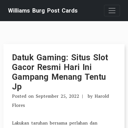
Skip
Williams Burg Post Cards
to
content
Datuk Gaming: Situs Slot
Gacor Resmi Hari Ini
Gampang Menang Tentu
Jp
Posted on
September 25, 2022
by
Harold
Flores
Lakukan taruhan bersama perlahan dan