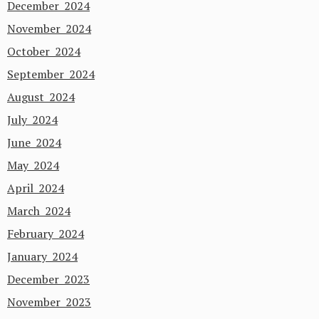
December 2024
November 2024
October 2024
September 2024
August 2024
July 2024
June 2024
May 2024
April 2024
March 2024
February 2024
January 2024
December 2023
November 2023