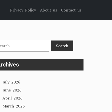
Privacy Policy
About us
Contact us
arch
:
rchives
July 2026
June 2026
April 2026
March 2026