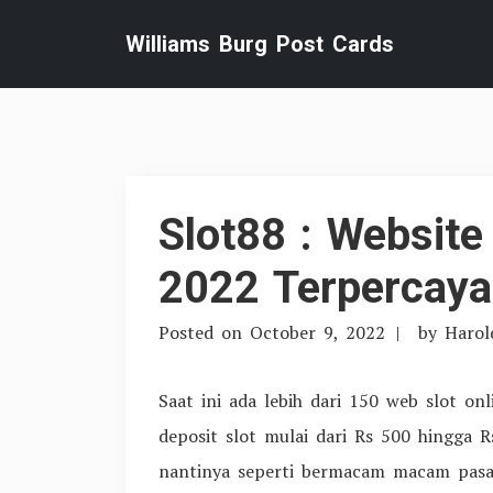
Skip
Williams Burg Post Cards
to
content
Slot88 : Website
2022 Terpercaya
Posted on
October 9, 2022
by
Harol
Saat ini ada lebih dari 150 web slot on
deposit slot mulai dari Rs 500 hingga R
nantinya seperti bermacam macam pasara