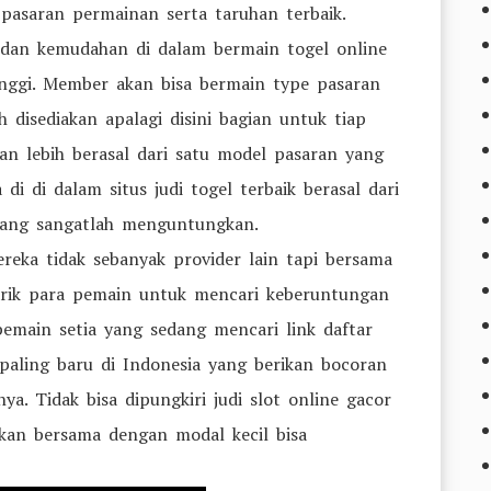
pasaran permainan serta taruhan terbaik.
 dan kemudahan di dalam bermain togel online
nggi. Member akan bisa bermain type pasaran
 disediakan apalagi disini bagian untuk tiap
an lebih berasal dari satu model pasaran yang
di di dalam situs judi togel terbaik berasal dari
yang sangatlah menguntungkan.
eka tidak sebanyak provider lain tapi bersama
arik para pemain untuk mencari keberuntungan
pemain setia yang sedang mencari link daftar
paling baru di Indonesia yang berikan bocoran
a. Tidak bisa dipungkiri judi slot online gacor
kan bersama dengan modal kecil bisa