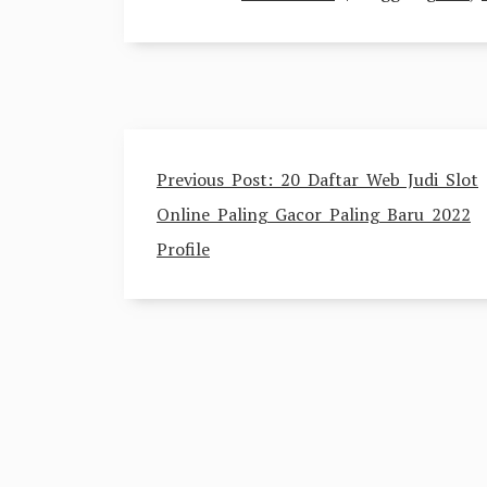
Post
Previous Post:
20 Daftar Web Judi Slot
navigation
Online Paling Gacor Paling Baru 2022
Profile