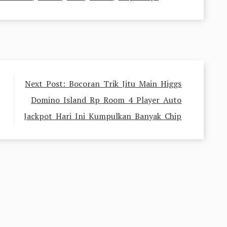
Next Post:
Bocoran Trik Jitu Main Higgs
Domino Island Rp Room 4 Player Auto
Jackpot Hari Ini Kumpulkan Banyak Chip