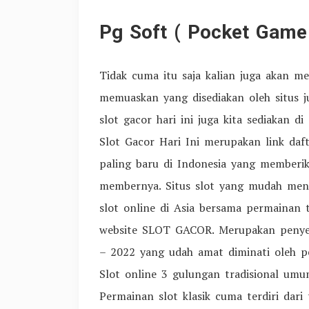
Pg Soft ( Pocket Game 
Tidak cuma itu saja kalian juga akan m
memuaskan yang disediakan oleh situs j
slot gacor hari ini juga kita sediakan di
Slot Gacor Hari Ini merupakan link da
paling baru di Indonesia yang memberik
membernya. Situs slot yang mudah mena
slot online di Asia bersama permainan 
website SLOT GACOR. Merupakan penyedi
– 2022 yang udah amat diminati oleh p
Slot online 3 gulungan tradisional umu
Permainan slot klasik cuma terdiri dar