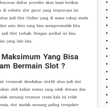
bocoran daftar provider akan kami berikan
di website slot gacor yang terpercaya ini.
situs judi Slot Online yang di mana cukup muda
 dari satu data yang bisa mempermudah kita
judi Slot terbaik. Dengan perihal ini bisa
dan yang lain-lain.
 Maksimum Yang Bisa
lam Bermain Slot ?
it termurah disediakan slot88 situs judi slot
akukan oleh kalian semua yang udah dewasa dan
dah menang teranyar resmi kala ini telah
nesia, slot mudah menang paling terupdate