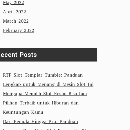
May 2022
April 2022
March 2022
February 2022
ecent Posts
RTP Slot Templar Tumble: Panduan
Lengkap untuk Menang di Mesin Slot Ini
Mengapa Memilih Slot Resmi Bisa Jadi
Pilihan Terbaik untuk Hiburan dan
Keuntungan Kamu
Dari Pemula Hingga Pro: Panduan