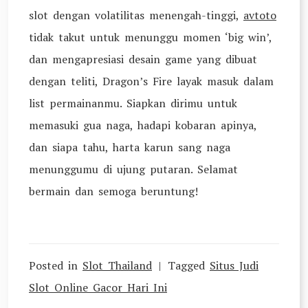
slot dengan volatilitas menengah-tinggi,
avtoto
tidak takut untuk menunggu momen ‘big win’,
dan mengapresiasi desain game yang dibuat
dengan teliti, Dragon’s Fire layak masuk dalam
list permainanmu. Siapkan dirimu untuk
memasuki gua naga, hadapi kobaran apinya,
dan siapa tahu, harta karun sang naga
menunggumu di ujung putaran. Selamat
bermain dan semoga beruntung!
Posted in
Slot Thailand
Tagged
Situs Judi
Slot Online Gacor Hari Ini