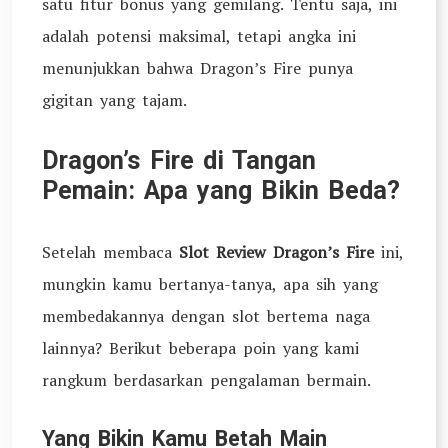
satu fitur bonus yang gemilang. Tentu saja, ini
adalah potensi maksimal, tetapi angka ini
menunjukkan bahwa Dragon’s Fire punya
gigitan yang tajam.
Dragon’s Fire di Tangan
Pemain: Apa yang Bikin Beda?
Setelah membaca
Slot Review Dragon’s Fire
ini,
mungkin kamu bertanya-tanya, apa sih yang
membedakannya dengan slot bertema naga
lainnya? Berikut beberapa poin yang kami
rangkum berdasarkan pengalaman bermain.
Yang Bikin Kamu Betah Main