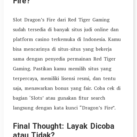
Fire?
Slot Dragon’s Fire dari Red Tiger Gaming
sudah tersedia di banyak situs judi online dan
platform casino terkemuka di Indonesia. Kamu
bisa mencarinya di situs-situs yang bekerja
sama dengan penyedia permainan Red Tiger
Gaming. Pastikan kamu memilih situs yang
terpercaya, memiliki lisensi resmi, dan tentu
saja, menawarkan bonus yang fair. Coba cek di
bagian ‘Slots’ atau gunakan fitur search
langsung dengan kata kunci “Dragon’s Fire”.
Final Thought: Layak Dicoba
atau Tidak?