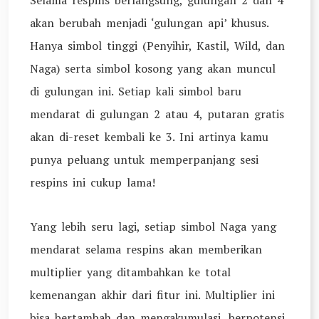
Selama respins berlangsung, gulungan 2 dan 4
akan berubah menjadi ‘gulungan api’ khusus.
Hanya simbol tinggi (Penyihir, Kastil, Wild, dan
Naga) serta simbol kosong yang akan muncul
di gulungan ini. Setiap kali simbol baru
mendarat di gulungan 2 atau 4, putaran gratis
akan di-reset kembali ke 3. Ini artinya kamu
punya peluang untuk memperpanjang sesi
respins ini cukup lama!
Yang lebih seru lagi, setiap simbol Naga yang
mendarat selama respins akan memberikan
multiplier yang ditambahkan ke total
kemenangan akhir dari fitur ini. Multiplier ini
bisa bertambah dan mengakumulasi, berpotensi