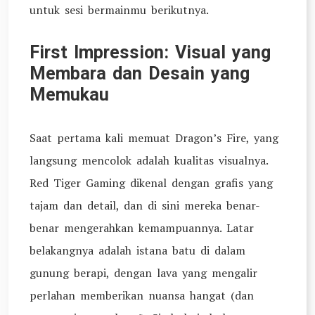
untuk sesi bermainmu berikutnya.
First Impression: Visual yang
Membara dan Desain yang
Memukau
Saat pertama kali memuat Dragon’s Fire, yang
langsung mencolok adalah kualitas visualnya.
Red Tiger Gaming dikenal dengan grafis yang
tajam dan detail, dan di sini mereka benar-
benar mengerahkan kemampuannya. Latar
belakangnya adalah istana batu di dalam
gunung berapi, dengan lava yang mengalir
perlahan memberikan nuansa hangat (dan