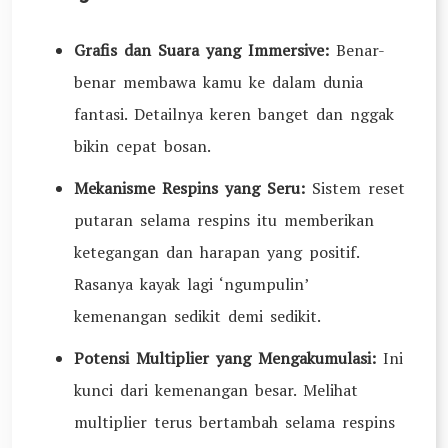
Grafis dan Suara yang Immersive:
Benar-
benar membawa kamu ke dalam dunia
fantasi. Detailnya keren banget dan nggak
bikin cepat bosan.
Mekanisme Respins yang Seru:
Sistem reset
putaran selama respins itu memberikan
ketegangan dan harapan yang positif.
Rasanya kayak lagi ‘ngumpulin’
kemenangan sedikit demi sedikit.
Potensi Multiplier yang Mengakumulasi:
Ini
kunci dari kemenangan besar. Melihat
multiplier terus bertambah selama respins