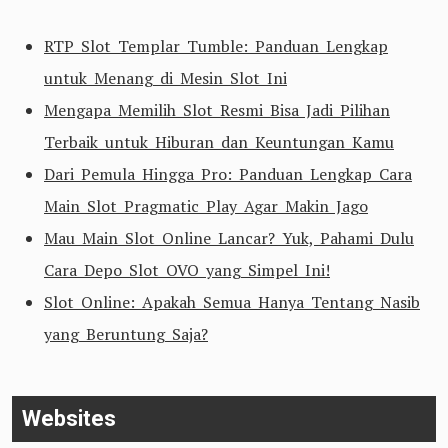
RTP Slot Templar Tumble: Panduan Lengkap
untuk Menang di Mesin Slot Ini
Mengapa Memilih Slot Resmi Bisa Jadi Pilihan
Terbaik untuk Hiburan dan Keuntungan Kamu
Dari Pemula Hingga Pro: Panduan Lengkap Cara
Main Slot Pragmatic Play Agar Makin Jago
Mau Main Slot Online Lancar? Yuk, Pahami Dulu
Cara Depo Slot OVO yang Simpel Ini!
Slot Online: Apakah Semua Hanya Tentang Nasib
yang Beruntung Saja?
Websites