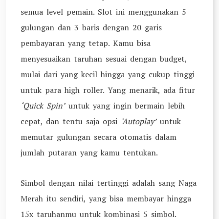
semua level pemain. Slot ini menggunakan 5
gulungan dan 3 baris dengan 20 garis
pembayaran yang tetap. Kamu bisa
menyesuaikan taruhan sesuai dengan budget,
mulai dari yang kecil hingga yang cukup tinggi
untuk para high roller. Yang menarik, ada fitur
‘Quick Spin’
untuk yang ingin bermain lebih
cepat, dan tentu saja opsi
‘Autoplay’
untuk
memutar gulungan secara otomatis dalam
jumlah putaran yang kamu tentukan.
Simbol dengan nilai tertinggi adalah sang Naga
Merah itu sendiri, yang bisa membayar hingga
15x taruhanmu untuk kombinasi 5 simbol.