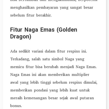
menghasilkan pembayaran yang sangat besar
sebelum fitur berakhir.
Fitur Naga Emas (Golden
Dragon)
Ada sedikit variasi dalam fitur respins ini.
Terkadang, salah satu simbol Naga yang
memicu fitur bisa berubah menjadi Naga Emas.
Naga Emas ini akan memberikan multiplier
awal yang lebih tinggi sebelum respins dimulai,
memberikan pondasi yang lebih kuat untuk
meraih kemenangan besar sejak awal putaran
bonus.