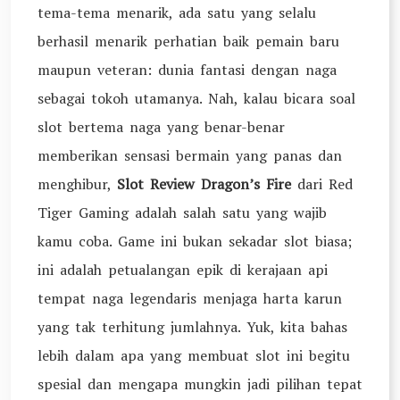
tema-tema menarik, ada satu yang selalu
berhasil menarik perhatian baik pemain baru
maupun veteran: dunia fantasi dengan naga
sebagai tokoh utamanya. Nah, kalau bicara soal
slot bertema naga yang benar-benar
memberikan sensasi bermain yang panas dan
menghibur,
Slot Review Dragon’s Fire
dari Red
Tiger Gaming adalah salah satu yang wajib
kamu coba. Game ini bukan sekadar slot biasa;
ini adalah petualangan epik di kerajaan api
tempat naga legendaris menjaga harta karun
yang tak terhitung jumlahnya. Yuk, kita bahas
lebih dalam apa yang membuat slot ini begitu
spesial dan mengapa mungkin jadi pilihan tepat