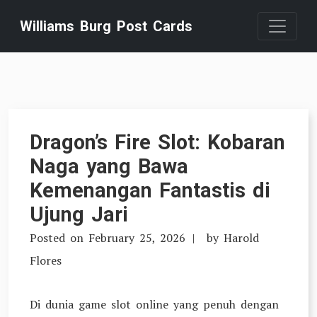
Skip
Williams Burg Post Cards
to
content
Dragon’s Fire Slot: Kobaran
Naga yang Bawa
Kemenangan Fantastis di
Ujung Jari
Posted on
February 25, 2026
by
Harold
Flores
Di dunia game slot online yang penuh dengan