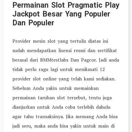
Permainan Slot Pragmatic Play
Jackpot Besar Yang Populer
Dan Populer
Provider mesin slot yang tertulis diatas ini
sudah mendapatkan lisensi resmi dan sertifikat
berasal dari BMMtestlabs Dan Pagcor. Jadi anda
tidak perlu ragu lagi untuk menikmati 12
provider slot online yang telah kami sediakan.
Sebelum Anda yakin untuk memainkan
permainan taruhan slot tersebut, tentu juga
dianjurkan untuk Anda coba terlebih dahulu
agar tahu transaksinya. Jika memang Anda bisa
jadi seru, maka anda bisa yakin untuk main di