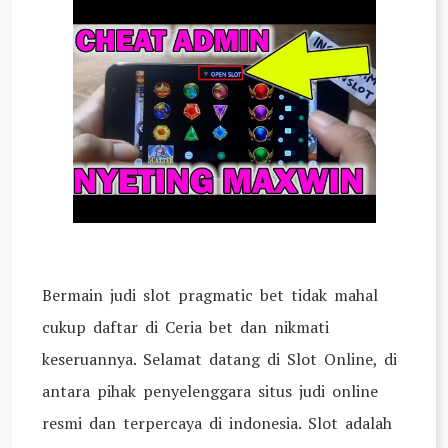
Bermain judi slot pragmatic bet tidak mahal
cukup daftar di Ceria bet dan nikmati
keseruannya. Selamat datang di Slot Online, di
antara pihak penyelenggara situs judi online
resmi dan terpercaya di indonesia. Slot adalah