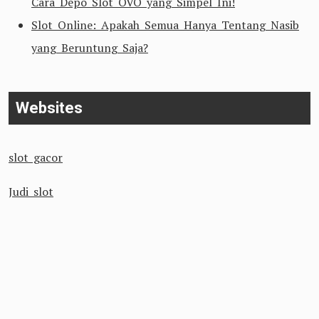
Cara Depo Slot OVO yang Simpel Ini!
Slot Online: Apakah Semua Hanya Tentang Nasib
yang Beruntung Saja?
Websites
slot gacor
Judi slot