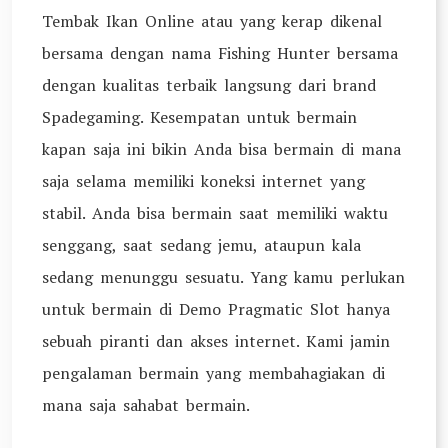
Tembak Ikan Online atau yang kerap dikenal
bersama dengan nama Fishing Hunter bersama
dengan kualitas terbaik langsung dari brand
Spadegaming. Kesempatan untuk bermain
kapan saja ini bikin Anda bisa bermain di mana
saja selama memiliki koneksi internet yang
stabil. Anda bisa bermain saat memiliki waktu
senggang, saat sedang jemu, ataupun kala
sedang menunggu sesuatu. Yang kamu perlukan
untuk bermain di Demo Pragmatic Slot hanya
sebuah piranti dan akses internet. Kami jamin
pengalaman bermain yang membahagiakan di
mana saja sahabat bermain.