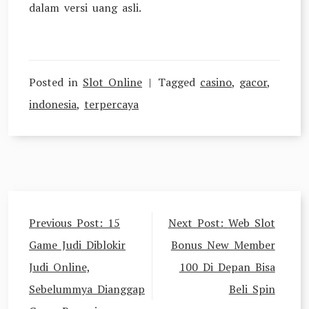
dalam versi uang asli.
Posted in
Slot Online
Tagged
casino
,
gacor
,
indonesia
,
terpercaya
Post
Previous Post:
15
Next Post:
Web Slot
navigation
Game Judi Diblokir
Bonus New Member
Judi Online,
100 Di Depan Bisa
Sebelummya Dianggap
Beli Spin