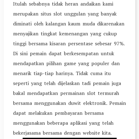
Itulah sebabnya tidak heran andaikan kami
merupakan situs slot unggulan yang banyak
diminati oleh kalangan kaum muda dikarenakan
menyajikan tingkat kemenangan yang cukup
tinggi bersama kisaran persentase sebesar 97%.
Di sini pemain dapat berkesempatan untuk
mendapatkan pilihan game yang populer dan
menarik tiap-tiap harinya. Tidak cuma itu
seperti yang telah dijelaskan tadi pemain juga
bakal mendapatkan permainan slot termurah
bersama menggunakan duwit elektronik. Pemain
dapat melakukan pembayaran bersama
menggunakan beberapa aplikasi yang telah
bekerjasama bersama dengan website kita.