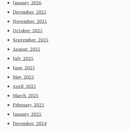
January 2026
December 2025
November 2025
October 2025
September 2025
August 2025
July 2025
June 2025
May 2025
April 2025
March 2025
February 2025
January 2025
December 2024