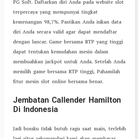
PG Soft. Daftarkan diri Anda pada website slot
terpercaya yang mempunyai tingkat
kemenangan 98,7%. Pastikan Anda isikan data
diri Anda secara valid agar dapat mendaftar
dengan lancar. Game bersama RTP yang tinggi
dapat tentukan kemudahan mesin dalam
membuahkan jackpot untuk Anda. Setelah Anda
memilih game bersama RTP tinggi, Pahamilah
fitur mesin slot online bersama benar.
Jembatan Callender Hamilton
Di Indonesia
Jadi bossku tidak butuh ragu saat main, terlebih
lagi situs rekomendasi kami akan membayar