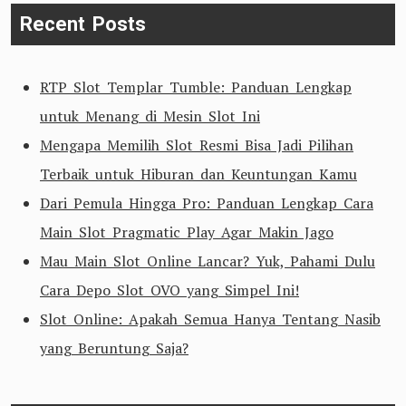
Recent Posts
RTP Slot Templar Tumble: Panduan Lengkap
untuk Menang di Mesin Slot Ini
Mengapa Memilih Slot Resmi Bisa Jadi Pilihan
Terbaik untuk Hiburan dan Keuntungan Kamu
Dari Pemula Hingga Pro: Panduan Lengkap Cara
Main Slot Pragmatic Play Agar Makin Jago
Mau Main Slot Online Lancar? Yuk, Pahami Dulu
Cara Depo Slot OVO yang Simpel Ini!
Slot Online: Apakah Semua Hanya Tentang Nasib
yang Beruntung Saja?