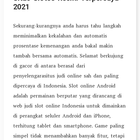
2021
Sekurang-kurangnya anda harus tahu langkah
meminimalkan kekalahan dan automatis
prosentase kemenangan anda bakal makin
tambah bersama automatis. Selamat berkujung
di gacor di antara berasal dari
penyelengarasitus judi online sah dan paling
dipercaya di Indonesia. Slot online Android
adalah permainan berputar yang dirancang di
web judi slot online Indonesia untuk dimainkan
di perangkat seluler Android dan iPhone,
terhitung tablet dan smartphone. Game paling
simpel tidak menambahkan banyak fitur, tetapi