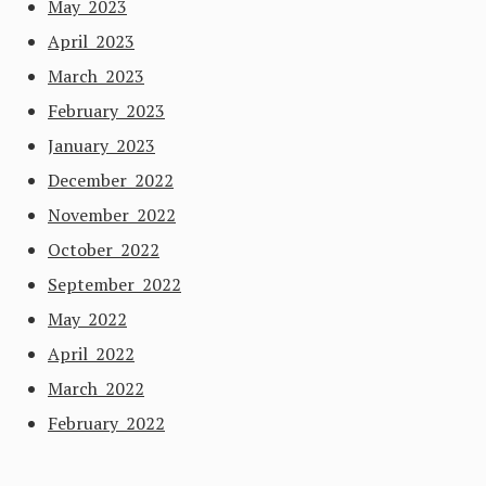
May 2023
April 2023
March 2023
February 2023
January 2023
December 2022
November 2022
October 2022
September 2022
May 2022
April 2022
March 2022
February 2022