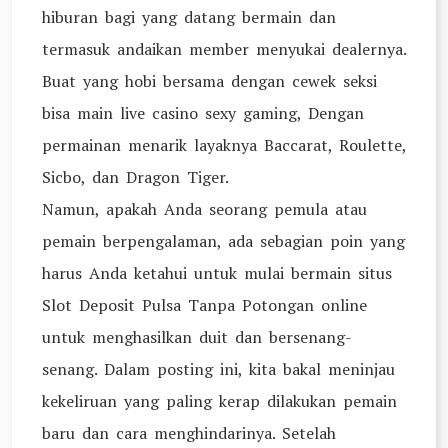
hiburan bagi yang datang bermain dan
termasuk andaikan member menyukai dealernya.
Buat yang hobi bersama dengan cewek seksi
bisa main live casino sexy gaming, Dengan
permainan menarik layaknya Baccarat, Roulette,
Sicbo, dan Dragon Tiger.
Namun, apakah Anda seorang pemula atau
pemain berpengalaman, ada sebagian poin yang
harus Anda ketahui untuk mulai bermain situs
Slot Deposit Pulsa Tanpa Potongan online
untuk menghasilkan duit dan bersenang-
senang. Dalam posting ini, kita bakal meninjau
kekeliruan yang paling kerap dilakukan pemain
baru dan cara menghindarinya. Setelah