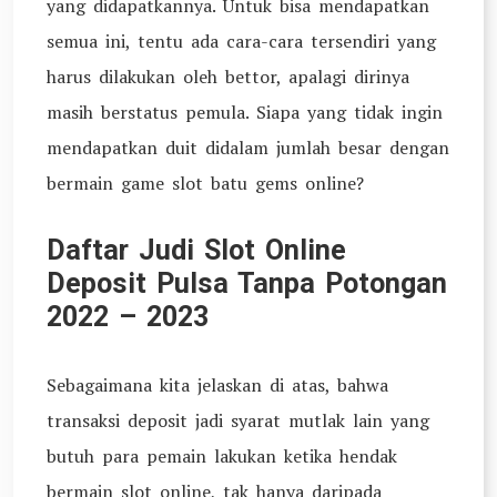
yang didapatkannya. Untuk bisa mendapatkan
semua ini, tentu ada cara-cara tersendiri yang
harus dilakukan oleh bettor, apalagi dirinya
masih berstatus pemula. Siapa yang tidak ingin
mendapatkan duit didalam jumlah besar dengan
bermain game slot batu gems online?
Daftar Judi Slot Online
Deposit Pulsa Tanpa Potongan
2022 – 2023
Sebagaimana kita jelaskan di atas, bahwa
transaksi deposit jadi syarat mutlak lain yang
butuh para pemain lakukan ketika hendak
bermain slot online, tak hanya daripada