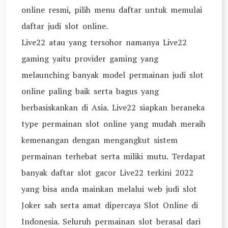
online resmi, pilih menu daftar untuk memulai
daftar judi slot online.
Live22 atau yang tersohor namanya Live22
gaming yaitu provider gaming yang
melaunching banyak model permainan judi slot
online paling baik serta bagus yang
berbasiskankan di Asia. Live22 siapkan beraneka
type permainan slot online yang mudah meraih
kemenangan dengan mengangkut sistem
permainan terhebat serta miliki mutu. Terdapat
banyak daftar slot gacor Live22 terkini 2022
yang bisa anda mainkan melalui web judi slot
Joker sah serta amat dipercaya Slot Online di
Indonesia. Seluruh permainan slot berasal dari