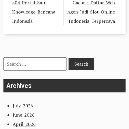
navigation
404 Portal Satu
Gacor : Daftar Web
Knowledge Bencana
Agen Judi Slot Online
Indonesia
Indonesia Terpercaya
Search
for:
Archives
July 2026
June 2026
April 2026