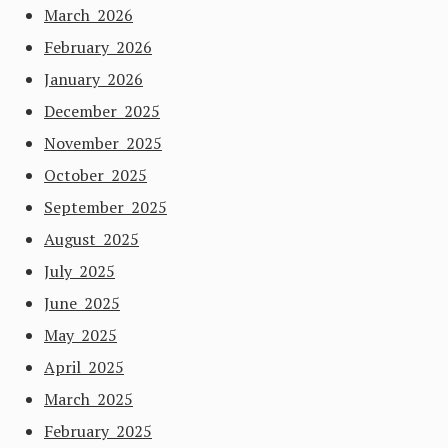
March 2026
February 2026
January 2026
December 2025
November 2025
October 2025
September 2025
August 2025
July 2025
June 2025
May 2025
April 2025
March 2025
February 2025