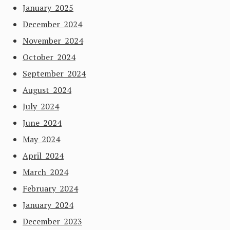
January 2025
December 2024
November 2024
October 2024
September 2024
August 2024
July 2024
June 2024
May 2024
April 2024
March 2024
February 2024
January 2024
December 2023