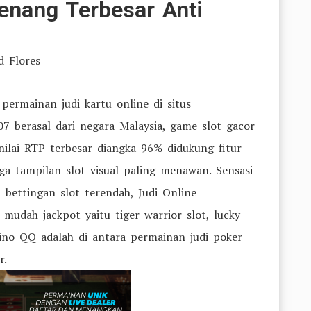
nang Terbesar Anti
d Flores
ermainan judi kartu online di situs
 berasal dari negara Malaysia, game slot gacor
nilai RTP terbesar diangka 96% didukung fitur
uga tampilan slot visual paling menawan. Sensasi
 bettingan slot terendah, Judi Online
udah jackpot yaitu tiger warrior slot, lucky
omino QQ adalah di antara permainan judi poker
r.