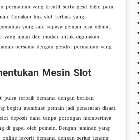
 permainan yang kreatif serta gesit bikin para
in. Gunakan link slot terbaik yang
keamanan yang safe supaya pemain bisa nikmati
t yang aman dan mudah untuk digunakan.
mainan bersama dengan gendre permainan yang
entukan Mesin Slot
 pulsa terbaik bersama dengan berikan
ang begitu membuat pemain jadi penasaran disaat
 slot deposit dana tanpa potongan memberinya
g di gapai oleh pemain. Dengan jaminan yang
t online favorit bersama dengan serius tenang