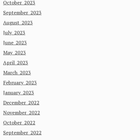
October 2023
September 2023
August 2023
July 2023
June 2023
May 2023
April 2023
March 2023
February 2023
January 2023
December 2022
November 2022
October 2022
September 2022