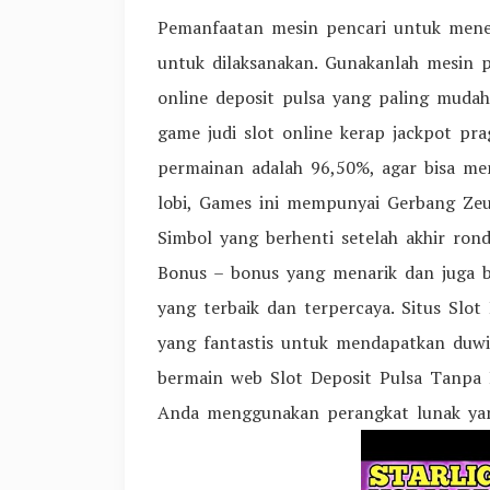
Pemanfaatan mesin pencari untuk mene
untuk dilaksanakan. Gunakanlah mesin 
online deposit pulsa yang paling mudah
game judi slot online kerap jackpot pra
permainan adalah 96,50%, agar bisa me
lobi, Games ini mempunyai Gerbang Zeus
Simbol yang berhenti setelah akhir ron
Bonus – bonus yang menarik dan juga be
yang terbaik dan terpercaya. Situs Slo
yang fantastis untuk mendapatkan duwi
bermain web Slot Deposit Pulsa Tanpa
Anda menggunakan perangkat lunak ya