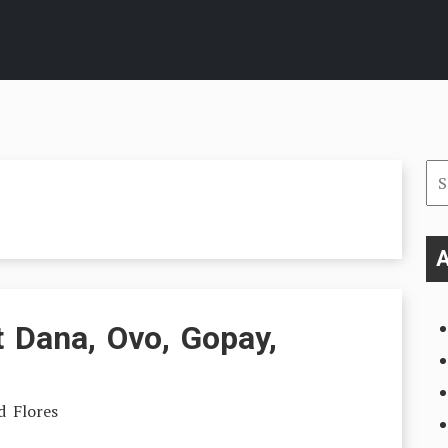
Se
for
A
t Dana, Ovo, Gopay,
d Flores