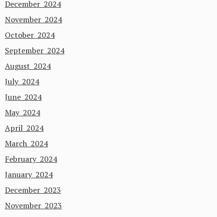
December 2024
November 2024
October 2024
September 2024
August 2024
July 2024
June 2024
May 2024
April 2024
March 2024
February 2024
January 2024
December 2023
November 2023