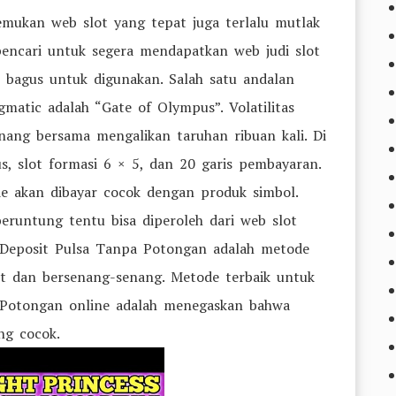
mukan web slot yang tepat juga terlalu mutlak
pencari untuk segera mendapatkan web judi slot
 bagus untuk digunakan. Salah satu andalan
gmatic adalah “Gate of Olympus”. Volatilitas
nang bersama mengalikan taruhan ribuan kali. Di
, slot formasi 6 × 5, dan 20 garis pembayaran.
de akan dibayar cocok dengan produk simbol.
runtung tentu bisa diperoleh dari web slot
t Deposit Pulsa Tanpa Potongan adalah metode
t dan bersenang-senang. Metode terbaik untuk
 Potongan online adalah menegaskan bahwa
ng cocok.