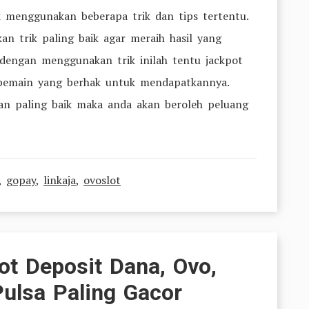
menggunakan beberapa trik dan tips tertentu.
an trik paling baik agar meraih hasil yang
dengan menggunakan trik inilah tentu jackpot
h pemain yang berhak untuk mendapatkannya.
an paling baik maka anda akan beroleh peluang
,
gopay
,
linkaja
,
ovoslot
lot Deposit Dana, Ovo,
Pulsa Paling Gacor