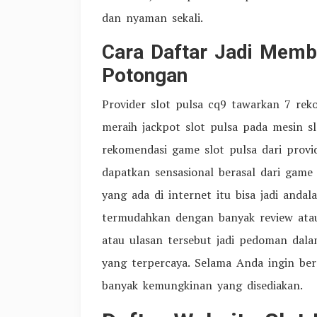
dan nyaman sekali.
Cara Daftar Jadi Memb
Potongan
Provider slot pulsa cq9 tawarkan 7 re
meraih jackpot slot pulsa pada mesin sl
rekomendasi game slot pulsa dari provid
dapatkan sensasional berasal dari game 
yang ada di internet itu bisa jadi anda
termudahkan dengan banyak review atau 
atau ulasan tersebut jadi pedoman dala
yang terpercaya. Selama Anda ingin berm
banyak kemungkinan yang disediakan.