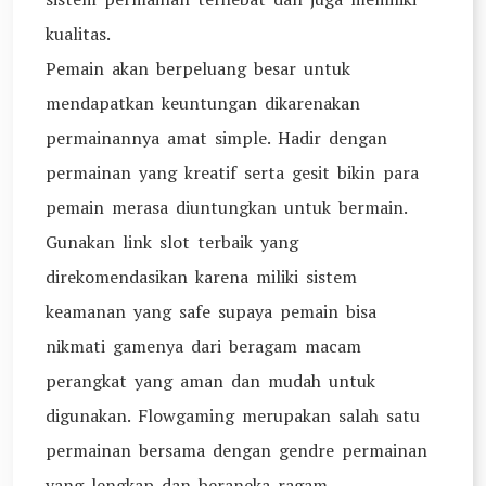
kualitas.
Pemain akan berpeluang besar untuk
mendapatkan keuntungan dikarenakan
permainannya amat simple. Hadir dengan
permainan yang kreatif serta gesit bikin para
pemain merasa diuntungkan untuk bermain.
Gunakan link slot terbaik yang
direkomendasikan karena miliki sistem
keamanan yang safe supaya pemain bisa
nikmati gamenya dari beragam macam
perangkat yang aman dan mudah untuk
digunakan. Flowgaming merupakan salah satu
permainan bersama dengan gendre permainan
yang lengkap dan beraneka ragam.