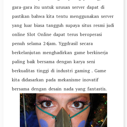
gara-gara itu untuk urusan server dapat di
pastikan bahwa kita tentu menggunakan server
yang luar biasa tangguh supaya situs resmi judi
online Slot Online dapat terus beroperasi
penuh selama 24jam. Yggdrasil secara
berkelanjutan menghadirkan game berkinerja
paling baik bersama dengan karya seni
berkualitas tinggi di industri gaming . Game
kita didasarkan pada mekanisme inovatif
bersama dengan desain nada yang fantastis.