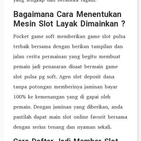
Bagaimana Cara Menentukan
Mesin Slot Layak Dimainkan ?
Pocket game soft memberikan game slot pulsa
terbaik bersama dengan berikan tampilan dan
jalan cerita permainan yang begitu membuat
pemain jadi penasaran disaat bermain game
slot pulsa pg soft. Agen slot deposit dana
tanpa potongan memberinya jaminan bayar
100% ke kemenangan yang di gapai oleh
pemain. Dengan jaminan yang diberikan, anda
pastilah dapat main slot online favorit bersama
dengan serius tenang dan nyaman sekali.