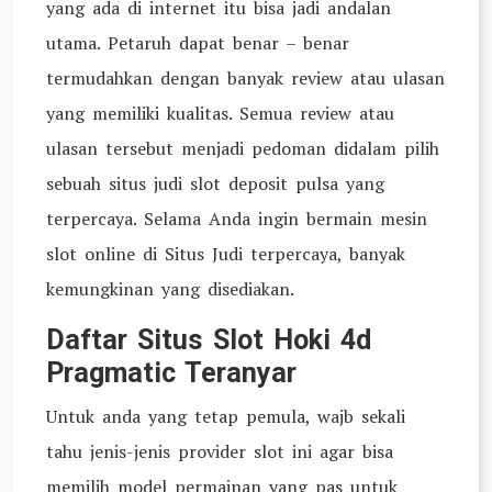
yang ada di internet itu bisa jadi andalan
utama. Petaruh dapat benar – benar
termudahkan dengan banyak review atau ulasan
yang memiliki kualitas. Semua review atau
ulasan tersebut menjadi pedoman didalam pilih
sebuah situs judi slot deposit pulsa yang
terpercaya. Selama Anda ingin bermain mesin
slot online di Situs Judi terpercaya, banyak
kemungkinan yang disediakan.
Daftar Situs Slot Hoki 4d
Pragmatic Teranyar
Untuk anda yang tetap pemula, wajb sekali
tahu jenis-jenis provider slot ini agar bisa
memilih model permainan yang pas untuk