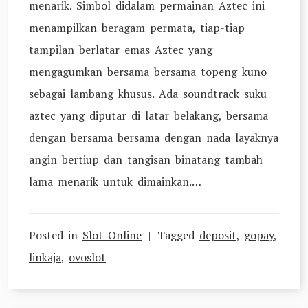
menarik. Simbol didalam permainan Aztec ini
menampilkan beragam permata, tiap-tiap
tampilan berlatar emas Aztec yang
mengagumkan bersama bersama topeng kuno
sebagai lambang khusus. Ada soundtrack suku
aztec yang diputar di latar belakang, bersama
dengan bersama bersama dengan nada layaknya
angin bertiup dan tangisan binatang tambah
lama menarik untuk dimainkan.…
Posted in
Slot Online
Tagged
deposit
,
gopay
,
linkaja
,
ovoslot