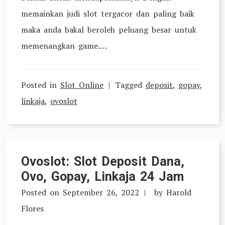
memainkan judi slot tergacor dan paling baik
maka anda bakal beroleh peluang besar untuk
memenangkan game.…
Posted in
Slot Online
Tagged
deposit
,
gopay
,
linkaja
,
ovoslot
Ovoslot: Slot Deposit Dana,
Ovo, Gopay, Linkaja 24 Jam
Posted on
September 26, 2022
by
Harold
Flores