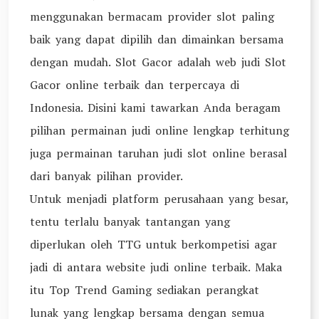
menggunakan bermacam provider slot paling
baik yang dapat dipilih dan dimainkan bersama
dengan mudah. Slot Gacor adalah web judi Slot
Gacor online terbaik dan terpercaya di
Indonesia. Disini kami tawarkan Anda beragam
pilihan permainan judi online lengkap terhitung
juga permainan taruhan judi slot online berasal
dari banyak pilihan provider.
Untuk menjadi platform perusahaan yang besar,
tentu terlalu banyak tantangan yang
diperlukan oleh TTG untuk berkompetisi agar
jadi di antara website judi online terbaik. Maka
itu Top Trend Gaming sediakan perangkat
lunak yang lengkap bersama dengan semua