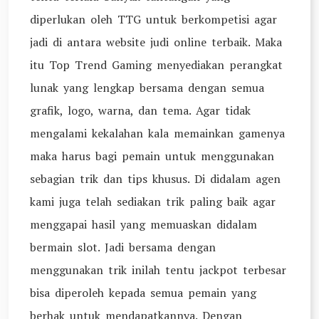
diperlukan oleh TTG untuk berkompetisi agar
jadi di antara website judi online terbaik. Maka
itu Top Trend Gaming menyediakan perangkat
lunak yang lengkap bersama dengan semua
grafik, logo, warna, dan tema. Agar tidak
mengalami kekalahan kala memainkan gamenya
maka harus bagi pemain untuk menggunakan
sebagian trik dan tips khusus. Di didalam agen
kami juga telah sediakan trik paling baik agar
menggapai hasil yang memuaskan didalam
bermain slot. Jadi bersama dengan
menggunakan trik inilah tentu jackpot terbesar
bisa diperoleh kepada semua pemain yang
berhak untuk mendapatkannya. Dengan