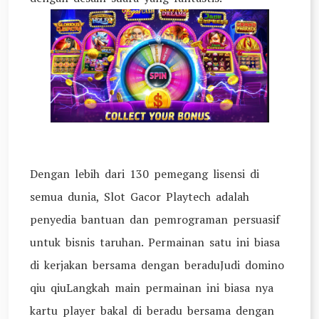
Dengan lebih dari 130 pemegang lisensi di
semua dunia, Slot Gacor Playtech adalah
penyedia bantuan dan pemrograman persuasif
untuk bisnis taruhan. Permainan satu ini biasa
di kerjakan bersama dengan beraduJudi domino
qiu qiuLangkah main permainan ini biasa nya
kartu player bakal di beradu bersama dengan