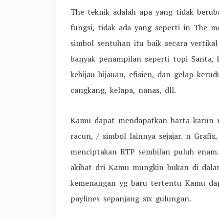
The teknik adalah apa yang tidak beruba
fungsi, tidak ada yang seperti in The m
simbol sentuhan itu baik secara vertikal
banyak penampilan seperti topi Santa, k
kehijau-hijauan, efisien, dan gelap ker
cangkang, kelapa, nanas, dll.
Kamu dapat mendapatkan harta karun me
racun, / simbol lainnya sejajar. n Grafi
menciptakan RTP sembilan puluh enam. B
akibat dri Kamu mungkin bukan di dal
kemenangan yg baru tertentu Kamu dap
paylines sepanjang six gulungan.