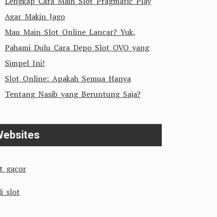
Lengkap Cara Main Slot Pragmatic Play
Agar Makin Jago
Mau Main Slot Online Lancar? Yuk,
Pahami Dulu Cara Depo Slot OVO yang
Simpel Ini!
Slot Online: Apakah Semua Hanya
Tentang Nasib yang Beruntung Saja?
ebsites
ot gacor
i slot