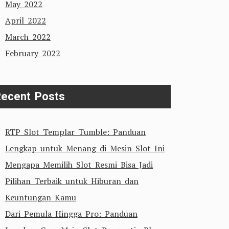
May 2022
April 2022
March 2022
February 2022
ecent Posts
RTP Slot Templar Tumble: Panduan
Lengkap untuk Menang di Mesin Slot Ini
Mengapa Memilih Slot Resmi Bisa Jadi
Pilihan Terbaik untuk Hiburan dan
Keuntungan Kamu
Dari Pemula Hingga Pro: Panduan