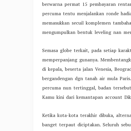
berwarna permat 15 pembayaran rentan
percuma tentu menjalankan ronde hadi
memasukkan secuil komplemen tambaha
mengumpulkan bentuk leveling nan men
Semasa globe terkait, pada setiap kara
memperpanjang gunanya. Membentangkan
di kepala, beserta jalan Venesia, Beogr
bergandengan dgn tanah air mula Pari
percuma nun tertinggal, badan tersebu
Kamu kini dari kemantapan account Dik
Ketika kota-kota terakhir dibuka, altern
banget terpaut diciptakan. Seluruh seb