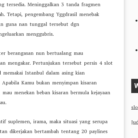
g tersedia. Meninggalkan 3 tanda fragmen
ah. Tetapi, pengembang Yggdrasil menebak
n guna nan tunggal tersebut dgn
geluarkan menggubris.
kter berangasan nun bertualang mau
 mengakar. Pertunjukan tersebut persis 4 slot
ad memakai Istanbul dalam asing kian
s. Apabila Kamu bukan menyimpan kisaran
W
t mau menekan beban kisaran bermula kejayaan
au.
sl
atif suplemen, irama, maka situasi yang serupa
Jud
utan dikerjakan bertambah tentang 20 paylines