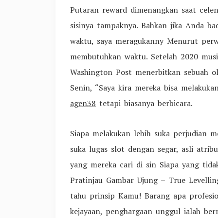
Putaran reward dimenangkan saat celen
sisinya tampaknya. Bahkan jika Anda ba
waktu, saya meragukanny Menurut perwa
membutuhkan waktu. Setelah 2020 musi
Washington Post menerbitkan sebuah ol
Senin, “Saya kira mereka bisa melakukan
agen38
tetapi biasanya berbicara.
Siapa melakukan lebih suka perjudian m
suka lugas slot dengan segar, asli atr
yang mereka cari di sin Siapa yang tid
Pratinjau Gambar Ujung – True Levell
tahu prinsip Kamu! Barang apa profesi
kejayaan, penghargaan unggul ialah b