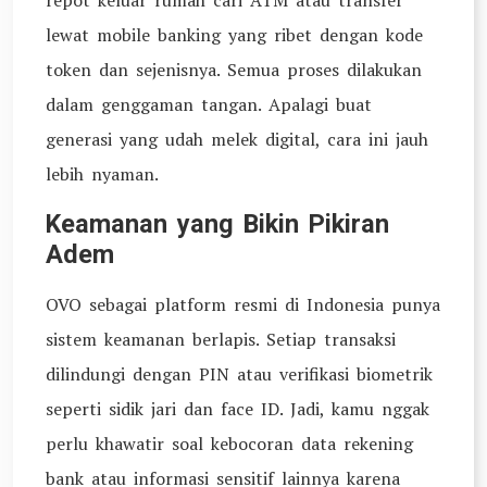
repot keluar rumah cari ATM atau transfer
lewat mobile banking yang ribet dengan kode
token dan sejenisnya. Semua proses dilakukan
dalam genggaman tangan. Apalagi buat
generasi yang udah melek digital, cara ini jauh
lebih nyaman.
Keamanan yang Bikin Pikiran
Adem
OVO sebagai platform resmi di Indonesia punya
sistem keamanan berlapis. Setiap transaksi
dilindungi dengan PIN atau verifikasi biometrik
seperti sidik jari dan face ID. Jadi, kamu nggak
perlu khawatir soal kebocoran data rekening
bank atau informasi sensitif lainnya karena