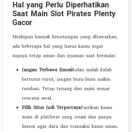
Hal yang Perlu Diperhatikan
Saat Main Slot Pirates Plenty
Gacor
Meskipun banyak keuntungan yang ditawarkan,
ada beberapa hal yang harus kamu ingat
supaya tetap aman dan nyaman saat bermain:
Jangan Terbawa Emosi
Kalau sudah kalah
berturut-turut, jangan buru-buru naikin
taruhan. Tetap tenang dan main sesuai
rencana awal.
Pilih Situs Judi Terpercaya
Pastikan kamu
main di platform yang resmi dan punya
lisensi agar data dan transaksi kamu aman.