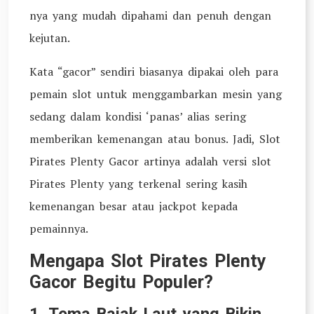
nya yang mudah dipahami dan penuh dengan
kejutan.
Kata “gacor” sendiri biasanya dipakai oleh para
pemain slot untuk menggambarkan mesin yang
sedang dalam kondisi ‘panas’ alias sering
memberikan kemenangan atau bonus. Jadi, Slot
Pirates Plenty Gacor artinya adalah versi slot
Pirates Plenty yang terkenal sering kasih
kemenangan besar atau jackpot kepada
pemainnya.
Mengapa Slot Pirates Plenty
Gacor Begitu Populer?