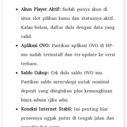
Akun Player Aktif:
Sudah punya akun di
situs slot pilihan kamu dan statusnya aktif.
Kalau belum, daftar dulu dengan data yang
valid.
Aplikasi OVO:
Pastikan aplikasi OVO di HP-
mu sudah terinstall dan ter-update ke versi
terbaru.
Saldo Cukup:
Cek dulu saldo OVO-mu.
Pastikan saldo mencukupi untuk nominal
deposit yang diinginkan plus kemungkinan
biaya admin (jika ada).
Koneksi Internet Stabil:
Ini penting biar
prosesnya nggak putus di tengah jalan dan