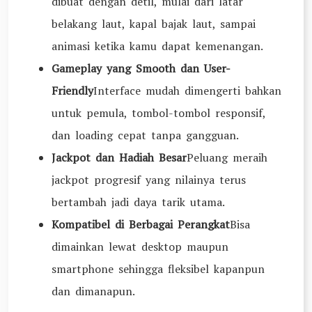
dibuat dengan detil, mulai dari latar
belakang laut, kapal bajak laut, sampai
animasi ketika kamu dapat kemenangan.
Gameplay yang Smooth dan User-
Friendly
Interface mudah dimengerti bahkan
untuk pemula, tombol-tombol responsif,
dan loading cepat tanpa gangguan.
Jackpot dan Hadiah Besar
Peluang meraih
jackpot progresif yang nilainya terus
bertambah jadi daya tarik utama.
Kompatibel di Berbagai Perangkat
Bisa
dimainkan lewat desktop maupun
smartphone sehingga fleksibel kapanpun
dan dimanapun.