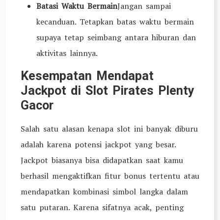
Batasi Waktu Bermain
Jangan sampai
kecanduan. Tetapkan batas waktu bermain
supaya tetap seimbang antara hiburan dan
aktivitas lainnya.
Kesempatan Mendapat
Jackpot di Slot Pirates Plenty
Gacor
Salah satu alasan kenapa slot ini banyak diburu
adalah karena potensi jackpot yang besar.
Jackpot biasanya bisa didapatkan saat kamu
berhasil mengaktifkan fitur bonus tertentu atau
mendapatkan kombinasi simbol langka dalam
satu putaran. Karena sifatnya acak, penting