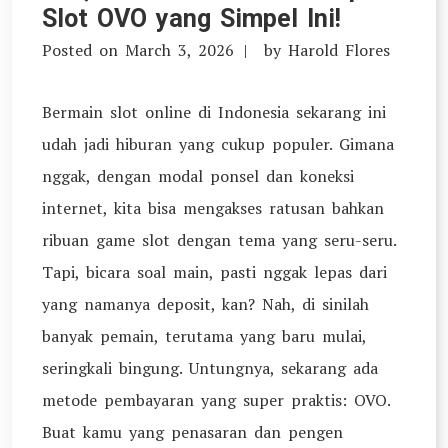
Slot OVO yang Simpel Ini!
Posted on
March 3, 2026
by
Harold Flores
Bermain slot online di Indonesia sekarang ini
udah jadi hiburan yang cukup populer. Gimana
nggak, dengan modal ponsel dan koneksi
internet, kita bisa mengakses ratusan bahkan
ribuan game slot dengan tema yang seru-seru.
Tapi, bicara soal main, pasti nggak lepas dari
yang namanya deposit, kan? Nah, di sinilah
banyak pemain, terutama yang baru mulai,
seringkali bingung. Untungnya, sekarang ada
metode pembayaran yang super praktis: OVO.
Buat kamu yang penasaran dan pengen