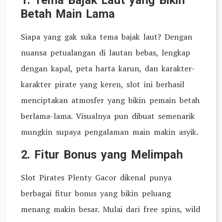
1. Tema Bajak Laut yang Bikin
Betah Main Lama
Siapa yang gak suka tema bajak laut? Dengan
nuansa petualangan di lautan bebas, lengkap
dengan kapal, peta harta karun, dan karakter-
karakter pirate yang keren, slot ini berhasil
menciptakan atmosfer yang bikin pemain betah
berlama-lama. Visualnya pun dibuat semenarik
mungkin supaya pengalaman main makin asyik.
2. Fitur Bonus yang Melimpah
Slot Pirates Plenty Gacor dikenal punya
berbagai fitur bonus yang bikin peluang
menang makin besar. Mulai dari free spins, wild