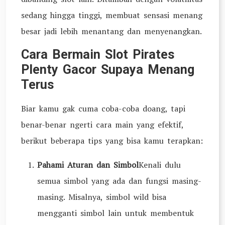
sedang hingga tinggi, membuat sensasi menang
besar jadi lebih menantang dan menyenangkan.
Cara Bermain Slot Pirates
Plenty Gacor Supaya Menang
Terus
Biar kamu gak cuma coba-coba doang, tapi
benar-benar ngerti cara main yang efektif,
berikut beberapa tips yang bisa kamu terapkan:
Pahami Aturan dan Simbol
Kenali dulu
semua simbol yang ada dan fungsi masing-
masing. Misalnya, simbol wild bisa
mengganti simbol lain untuk membentuk