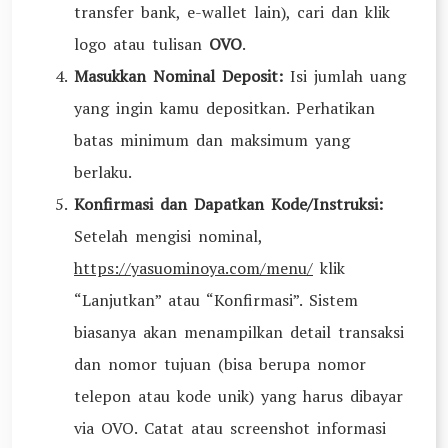
transfer bank, e-wallet lain), cari dan klik
logo atau tulisan
OVO
.
Masukkan Nominal Deposit:
Isi jumlah uang
yang ingin kamu depositkan. Perhatikan
batas minimum dan maksimum yang
berlaku.
Konfirmasi dan Dapatkan Kode/Instruksi:
Setelah mengisi nominal,
https://yasuominoya.com/menu/
klik
“Lanjutkan” atau “Konfirmasi”. Sistem
biasanya akan menampilkan detail transaksi
dan nomor tujuan (bisa berupa nomor
telepon atau kode unik) yang harus dibayar
via OVO. Catat atau screenshot informasi