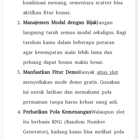
kombinasi menang, sementara scatter bisa
aktifkan fitur bonus.
Manajemen Modal dengan Bijak
Jangan
langsung taruh semua modal sekaligus. Bagi
taruhan kamu dalam beberapa putaran
agar kesempatan main lebih lama dan
peluang dapat bonus makin besar.
Manfaatkan Fitur Demo
Banyak
situs slot
menyediakan mode demo gratis. Gunakan
ini untuk latihan dan memahami pola
permainan tanpa harus keluar uang asli.
Perhatikan Pola Kemenangan
Walaupun slot
itu berbasis RNG (Random Number
Generator), kadang kamu bisa melihat pola