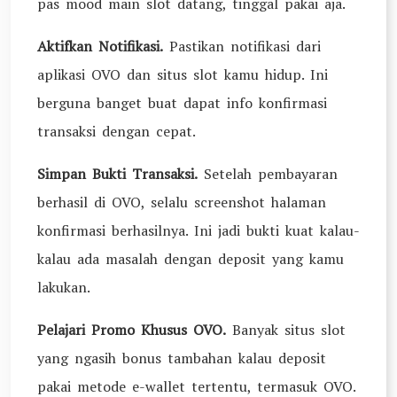
pas mood main slot datang, tinggal pakai aja.
Aktifkan Notifikasi.
Pastikan notifikasi dari
aplikasi OVO dan situs slot kamu hidup. Ini
berguna banget buat dapat info konfirmasi
transaksi dengan cepat.
Simpan Bukti Transaksi.
Setelah pembayaran
berhasil di OVO, selalu screenshot halaman
konfirmasi berhasilnya. Ini jadi bukti kuat kalau-
kalau ada masalah dengan deposit yang kamu
lakukan.
Pelajari Promo Khusus OVO.
Banyak situs slot
yang ngasih bonus tambahan kalau deposit
pakai metode e-wallet tertentu, termasuk OVO.