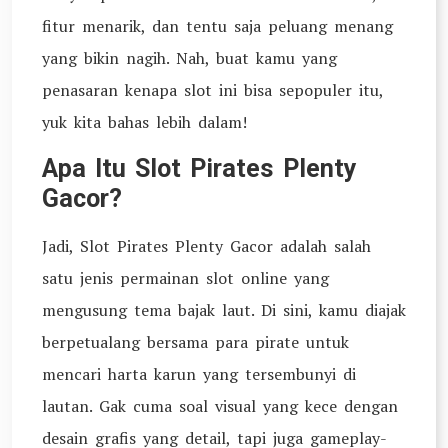
fitur menarik, dan tentu saja peluang menang
yang bikin nagih. Nah, buat kamu yang
penasaran kenapa slot ini bisa sepopuler itu,
yuk kita bahas lebih dalam!
Apa Itu Slot Pirates Plenty
Gacor?
Jadi, Slot Pirates Plenty Gacor adalah salah
satu jenis permainan slot online yang
mengusung tema bajak laut. Di sini, kamu diajak
berpetualang bersama para pirate untuk
mencari harta karun yang tersembunyi di
lautan. Gak cuma soal visual yang kece dengan
desain grafis yang detail, tapi juga gameplay-