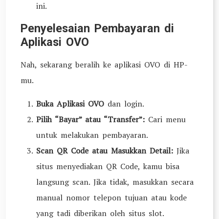
ini.
Penyelesaian Pembayaran di
Aplikasi OVO
Nah, sekarang beralih ke aplikasi OVO di HP-
mu.
Buka Aplikasi OVO
dan login.
Pilih “Bayar” atau “Transfer”:
Cari menu
untuk melakukan pembayaran.
Scan QR Code atau Masukkan Detail:
Jika
situs menyediakan QR Code, kamu bisa
langsung scan. Jika tidak, masukkan secara
manual nomor telepon tujuan atau kode
yang tadi diberikan oleh situs slot.