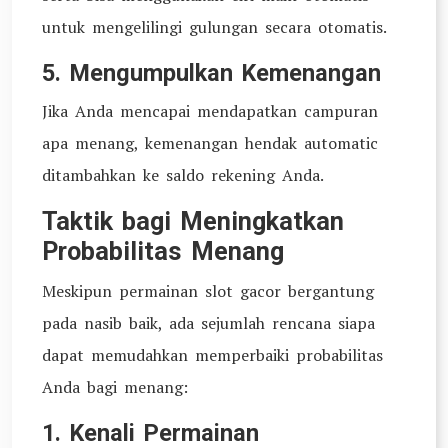
untuk mengelilingi gulungan secara otomatis.
5. Mengumpulkan Kemenangan
Jika Anda mencapai mendapatkan campuran
apa menang, kemenangan hendak automatic
ditambahkan ke saldo rekening Anda.
Taktik bagi Meningkatkan
Probabilitas Menang
Meskipun permainan slot gacor bergantung
pada nasib baik, ada sejumlah rencana siapa
dapat memudahkan memperbaiki probabilitas
Anda bagi menang:
1. Kenali Permainan