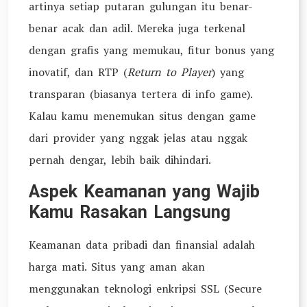
artinya setiap putaran gulungan itu benar-
benar acak dan adil. Mereka juga terkenal
dengan grafis yang memukau, fitur bonus yang
inovatif, dan RTP (
Return to Player
) yang
transparan (biasanya tertera di info game).
Kalau kamu menemukan situs dengan game
dari provider yang nggak jelas atau nggak
pernah dengar, lebih baik dihindari.
Aspek Keamanan yang Wajib
Kamu Rasakan Langsung
Keamanan data pribadi dan finansial adalah
harga mati. Situs yang aman akan
menggunakan teknologi enkripsi SSL (Secure