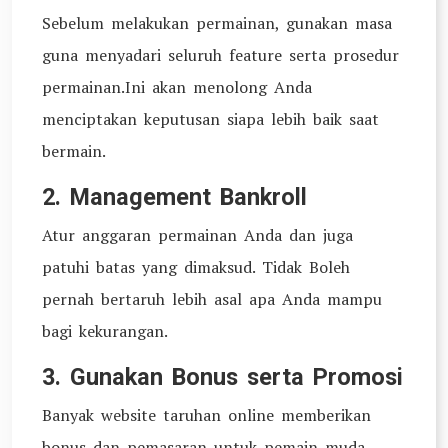
Sebelum melakukan permainan, gunakan masa
guna menyadari seluruh feature serta prosedur
permainan.Ini akan menolong Anda
menciptakan keputusan siapa lebih baik saat
bermain.
2. Management Bankroll
Atur anggaran permainan Anda dan juga
patuhi batas yang dimaksud. Tidak Boleh
pernah bertaruh lebih asal apa Anda mampu
bagi kekurangan.
3. Gunakan Bonus serta Promosi
Banyak website taruhan online memberikan
bonus dan pemasaran untuk pemain muda.