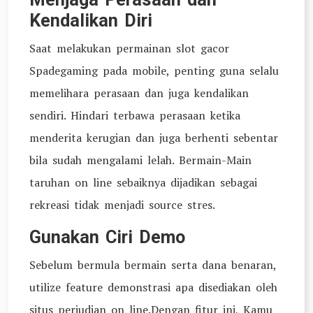
Kendalikan Diri
Saat melakukan permainan slot gacor
Spadegaming pada mobile, penting guna selalu
memelihara perasaan dan juga kendalikan
sendiri. Hindari terbawa perasaan ketika
menderita kerugian dan juga berhenti sebentar
bila sudah mengalami lelah. Bermain-Main
taruhan on line sebaiknya dijadikan sebagai
rekreasi tidak menjadi source stres.
Gunakan Ciri Demo
Sebelum bermula bermain serta dana benaran,
utilize feature demonstrasi apa disediakan oleh
situs perjudian on line.Dengan fitur ini, Kamu