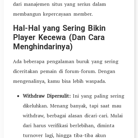
dari manajemen situs yang serius dalam
membangun kepercayaan member.
Hal-Hal yang Sering Bikin
Player Kecewa (Dan Cara
Menghindarinya)
Ada beberapa pengalaman buruk yang sering
diceritakan pemain di forum-forum. Dengan
mengenalinya, kamu bisa lebih waspada.
Withdraw Dipersulit:
Ini yang paling sering
dikeluhkan. Menang banyak, tapi saat mau
withdraw, berbagai alasan dicari-cari. Mulai
dari harus verifikasi berlebihan, diminta
turnover lagi, hingga tiba-tiba akun