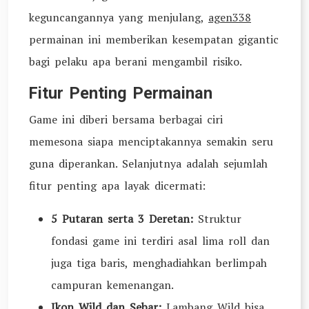
keguncangannya yang menjulang,
agen338
permainan ini memberikan kesempatan gigantic
bagi pelaku apa berani mengambil risiko.
Fitur Penting Permainan
Game ini diberi bersama berbagai ciri
memesona siapa menciptakannya semakin seru
guna diperankan. Selanjutnya adalah sejumlah
fitur penting apa layak dicermati:
5 Putaran serta 3 Deretan:
Struktur
fondasi game ini terdiri asal lima roll dan
juga tiga baris, menghadiahkan berlimpah
campuran kemenangan.
Ikon Wild dan Sebar:
Lambang Wild bisa