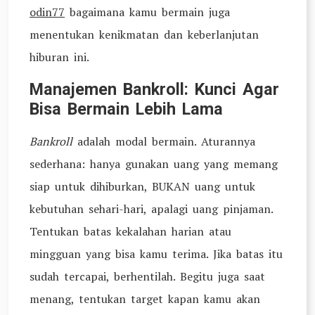
odin77
bagaimana kamu bermain juga
menentukan kenikmatan dan keberlanjutan
hiburan ini.
Manajemen Bankroll: Kunci Agar
Bisa Bermain Lebih Lama
Bankroll
adalah modal bermain. Aturannya
sederhana: hanya gunakan uang yang memang
siap untuk dihiburkan, BUKAN uang untuk
kebutuhan sehari-hari, apalagi uang pinjaman.
Tentukan batas kekalahan harian atau
mingguan yang bisa kamu terima. Jika batas itu
sudah tercapai, berhentilah. Begitu juga saat
menang, tentukan target kapan kamu akan