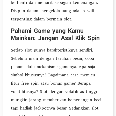
berhenti dan menarik sebagian kemenangan.
Disiplin dalam mengelola uang adalah skill
terpenting dalam bermain slot.
Pahami Game yang Kamu
Mainkan: Jangan Asal Klik Spin
Setiap slot punya karakteristiknya sendiri.
Sebelum main dengan taruhan besar, coba
pahami dulu mekanisme gamenya. Apa saja
simbol khususnya? Bagaimana cara memicu
fitur free spin atau bonus game? Berapa
volatilitasnya? Slot dengan volatilitas tinggi
mungkin jarang memberikan kemenangan kecil,
tapi hadiah jackpotnya besar. Sedangkan slot