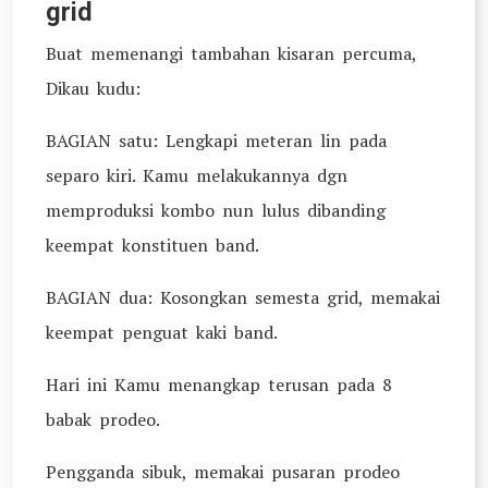
grid
Buat memenangi tambahan kisaran percuma,
Dikau kudu:
BAGIAN satu: Lengkapi meteran lin pada
separo kiri. Kamu melakukannya dgn
memproduksi kombo nun lulus dibanding
keempat konstituen band.
BAGIAN dua: Kosongkan semesta grid, memakai
keempat penguat kaki band.
Hari ini Kamu menangkap terusan pada 8
babak prodeo.
Pengganda sibuk, memakai pusaran prodeo