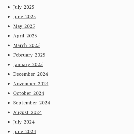
July 2025
June 2025
May 2025
April 2025
March 2025
February 2025
January 2025
December 2024
November 2024
October 2024
September 2024
August 2024
July 2024
June 2024