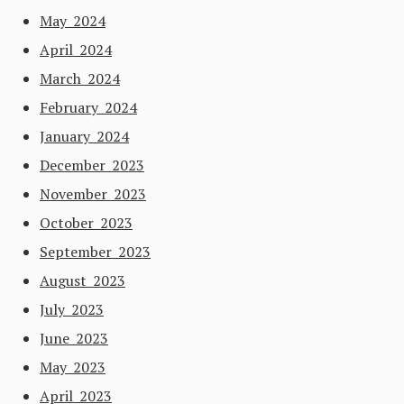
May 2024
April 2024
March 2024
February 2024
January 2024
December 2023
November 2023
October 2023
September 2023
August 2023
July 2023
June 2023
May 2023
April 2023