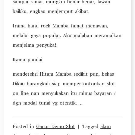
sampai ramai, mungkin benar-benar, lawan
baikku, engkau menjemput akibat.
Irama band rock Mamba tamat menawan,
melalui gaya popular. Aku malahan meramalkan
menjelma penyuka!
Kamu pandai
mendeteksi Hitam Mamba sedikit pun, bekas
Dikau barangkali siap mempertontonkan slot
on line nan menyukakan itu minus bayaran /
dgn modal tunai yg otentik. …
Posted in
Gacor Demo Slot
Tagged
akun