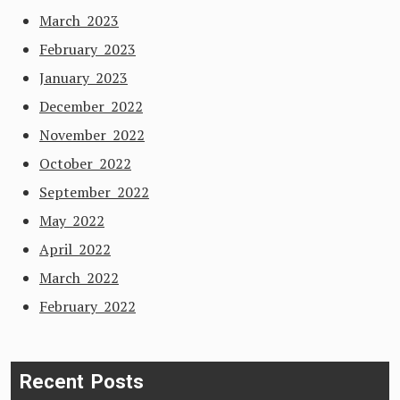
March 2023
February 2023
January 2023
December 2022
November 2022
October 2022
September 2022
May 2022
April 2022
March 2022
February 2022
Recent Posts