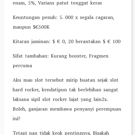
enam, 5%, Varians patut tenggat keras
Keuntungan penuh: 5. 000 x segala cagaran,
maupun $€500K
Kitaran jaminan: $ € 0, 20 berantakan $ € 100
Sifat tambahan: Kurang booster, Fragmen
percuma
Aku mau slot tersebut mirip buatan sejak slot
hard rocker, kendatipun tak berlebihan sangat
laksana sipil slot rocker lajat yang lain2x.
Boleh, ganjaran membawa penyanyi perempuan
ini?
Tetapi nan tidak keok pentingnya. Bisakah