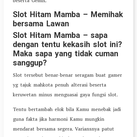
beserta Gemix.
Slot Hitam Mamba – Memihak
bersama Lawan
Slot Hitam Mamba – sapa
dengan tentu kekasih slot ini?
Maka sapa yang tidak cuman
sanggup?
Slot tersebut benar-benar seragam buat gamer
yg tajuk mahkota penuh alterasi beserta
keruwetan minus menguasai gaya fungsi slot.
Tentu bertambah elok bila Kamu menebak jadi
guna fakta jika harmoni Kamu mungkin
mendarat bersama segera. Variansnya patut