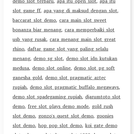
demo slot terbaru
,
apa itu open slot
,
apa itu
slot game ff
,
apa yang di maksud dengan slot
,
baccarat slot demo
,
cara main slot sweet
bonanza biar menang
,
cara memperbaiki slot
usb yang rusak
,
cara menang main slot great
rhino
,
daftar game slot yang paling selalu
menang
,
demo sg slot
,
demo slot idn kutukan
medusa
,
demo slot online
,
demo slot pg soft
ganesha gold
,
demo slot pragmatic aztec
rupiah
,
demo slot pragmatic buffalo megaways
,
demo slot spadegaming rupiah
,
djarumtoto slot
demo
,
free slot plays demo mode
,
gold rush
slot demo
,
gonzo's quest slot demo
,
goonies
slot demo
,
hop pop slot demo
,
koi gate demo