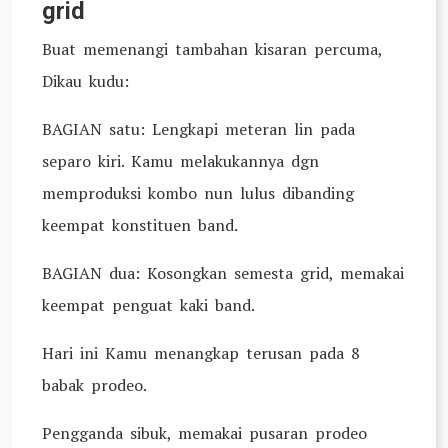
grid
Buat memenangi tambahan kisaran percuma,
Dikau kudu:
BAGIAN satu: Lengkapi meteran lin pada
separo kiri. Kamu melakukannya dgn
memproduksi kombo nun lulus dibanding
keempat konstituen band.
BAGIAN dua: Kosongkan semesta grid, memakai
keempat penguat kaki band.
Hari ini Kamu menangkap terusan pada 8
babak prodeo.
Pengganda sibuk, memakai pusaran prodeo