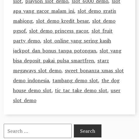
slot
,
playson slot demo
,
slot 6000 demo
,
slot
apa yang gacor malam ini
,
slot demo gratis
mahjong
,
slot demo kredit besar
,
slot demo
pgsof
,
slot demo princess gacor
,
slot fruit
party demo
,
slot online yang sering kasih
jackpot dan bonus tanpa potongan
,
slot yang
bisa deposit pakai pulsa smartfren
,
starz
megaways slot demo
,
sweet bonanza xmas slot
demo indonesia
,
tambang demo slot
,
the dog
house demo slot
,
tic tac take demo slot
,
user
slot demo
Search
for: