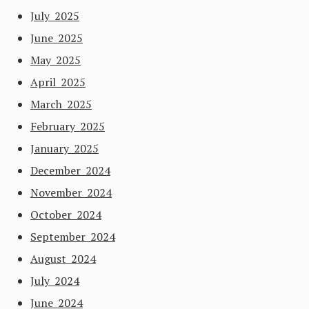
July 2025
June 2025
May 2025
April 2025
March 2025
February 2025
January 2025
December 2024
November 2024
October 2024
September 2024
August 2024
July 2024
June 2024