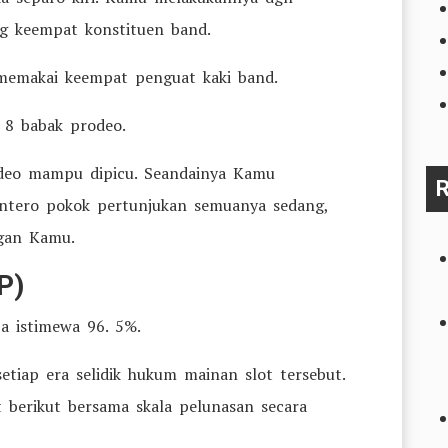
g keempat konstituen band.
memakai keempat penguat kaki band.
 8 babak prodeo.
deo mampu dipicu. Seandainya Kamu
R
ntero pokok pertunjukan semuanya sedang,
gan Kamu.
P)
a istimewa 96. 5%.
tiap era selidik hukum mainan slot tersebut.
 berikut bersama skala pelunasan secara