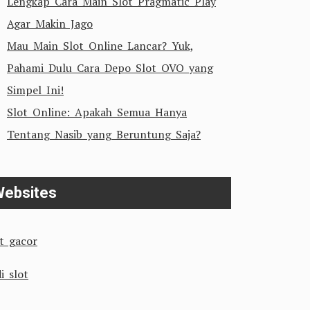
Lengkap Cara Main Slot Pragmatic Play
Agar Makin Jago
Mau Main Slot Online Lancar? Yuk,
Pahami Dulu Cara Depo Slot OVO yang
Simpel Ini!
Slot Online: Apakah Semua Hanya
Tentang Nasib yang Beruntung Saja?
ebsites
ot gacor
i slot