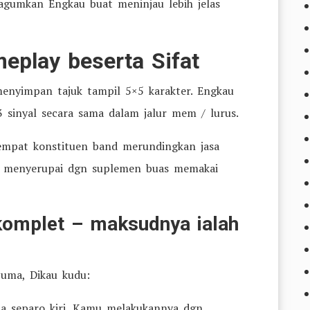
gumkan Engkau buat meninjau lebih jelas
play beserta Sifat
enyimpan tajuk tampil 5×5 karakter. Engkau
 sinyal secara sama dalam jalur mem / lurus.
mpat konstituen band merundingkan jasa
, menyerupai dgn suplemen buas memakai
komplet – maksudnya ialah
uma, Dikau kudu:
a separo kiri. Kamu melakukannya dgn