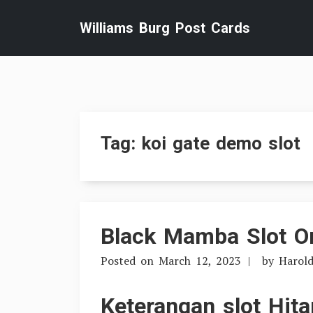
Skip
Williams Burg Post Cards
to
content
Tag:
koi gate demo slot
Black Mamba Slot O
Posted on
March 12, 2023
by
Harold
Keterangan slot Hi