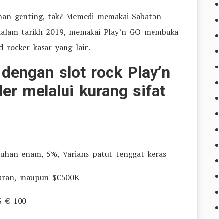
u nan genting, tak? Memedi memakai Sabaton
i dalam tarikh 2019, memakai Play’n GO membuka
d rocker kasar yang lain.
engan slot rock Play’n
er melalui kurang sifat
luhan enam, 5%, Varians patut tenggat keras
garan, maupun $€500K
$ € 100