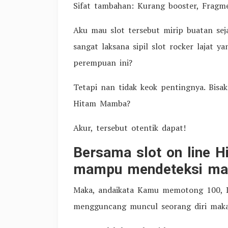
Sifat tambahan: Kurang booster, Frag
Aku mau slot tersebut mirip buatan seja
sangat laksana sipil slot rocker lajat 
perempuan ini?
Tetapi nan tidak keok pentingnya. Bis
Hitam Mamba?
Akur, tersebut otentik dapat!
Bersama slot on line 
mampu mendeteksi mat
Maka, andaikata Kamu memotong 100, 
mengguncang muncul seorang diri maka