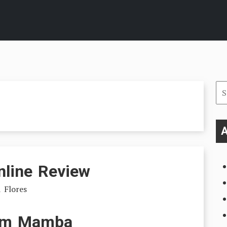
Se
for
A
nline Review
 Flores
tam Mamba