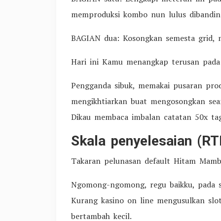
memproduksi kombo nun lulus dibandin
BAGIAN dua: Kosongkan semesta grid, 
Hari ini Kamu menangkap terusan pada
Pengganda sibuk, memakai pusaran pro
mengikhtiarkan buat mengosongkan sea
Dikau membaca imbalan catatan 50x ta
Skala penyelesaian (RT
Takaran pelunasan default Hitam Mamb
Ngomong-ngomong, regu baikku, pada se
Kurang kasino on line mengusulkan slot
bertambah kecil.