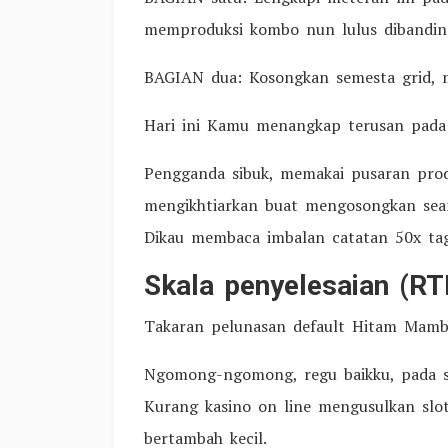
memproduksi kombo nun lulus dibandin
BAGIAN dua: Kosongkan semesta grid, 
Hari ini Kamu menangkap terusan pada
Pengganda sibuk, memakai pusaran pro
mengikhtiarkan buat mengosongkan sea
Dikau membaca imbalan catatan 50x ta
Skala penyelesaian (RT
Takaran pelunasan default Hitam Mamb
Ngomong-ngomong, regu baikku, pada se
Kurang kasino on line mengusulkan slot
bertambah kecil.