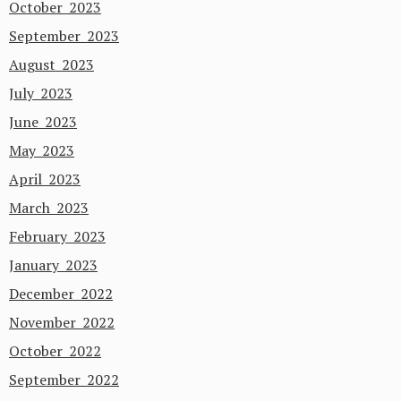
October 2023
September 2023
August 2023
July 2023
June 2023
May 2023
April 2023
March 2023
February 2023
January 2023
December 2022
November 2022
October 2022
September 2022