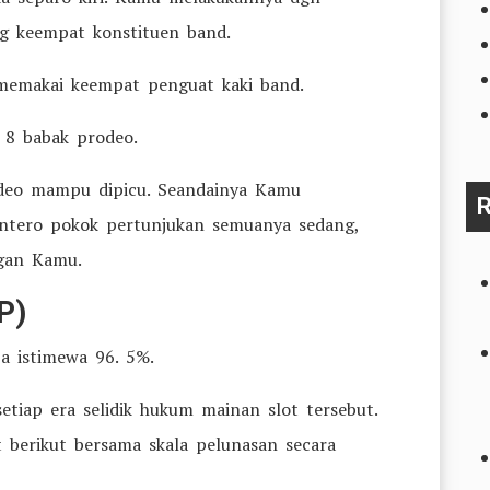
g keempat konstituen band.
memakai keempat penguat kaki band.
 8 babak prodeo.
deo mampu dipicu. Seandainya Kamu
R
ntero pokok pertunjukan semuanya sedang,
gan Kamu.
P)
a istimewa 96. 5%.
tiap era selidik hukum mainan slot tersebut.
 berikut bersama skala pelunasan secara