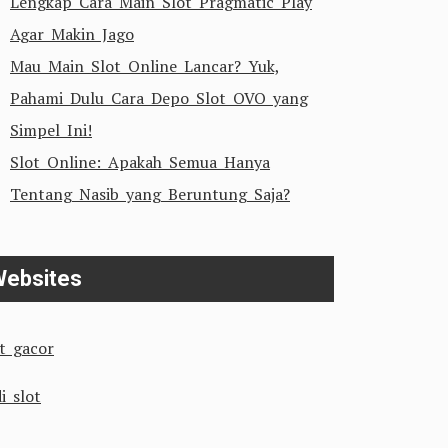
Lengkap Cara Main Slot Pragmatic Play
Agar Makin Jago
Mau Main Slot Online Lancar? Yuk,
Pahami Dulu Cara Depo Slot OVO yang
Simpel Ini!
Slot Online: Apakah Semua Hanya
Tentang Nasib yang Beruntung Saja?
ebsites
ot gacor
i slot