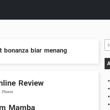
Se
et bonanza biar menang
for
A
nline Review
 Flores
tam Mamba