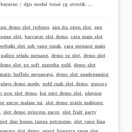
bayaran / dgn modal tunai yg otentik. …
kun demo slot terbaru
,
apa itu open slot
,
apa
ngan slot
,
baccarat slot demo
,
cara main slot
rbaiki slot usb yang rusak
,
cara menang main
 paling selalu menang
,
demo sg slot
,
demo slot
demo slot pg soft ganesha gold
,
demo slot
matic buffalo megaways
,
demo slot spadegaming
t plays demo mode
,
gold rush slot demo
,
gonzo's
p pop slot demo
,
koi gate demo slot
,
playson
ng gacor malam ini
,
slot demo gratis mahjong
,
,
slot demo princess gacor
,
slot fruit party
ackpot dan bonus tanpa potongan
,
slot yang bisa
gaways slot demo
,
sweet bonanza xmas slot