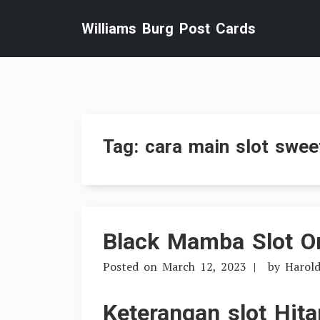
Skip
Williams Burg Post Cards
to
content
Tag:
cara main slot swe
Black Mamba Slot O
Posted on
March 12, 2023
by
Harold
Keterangan slot Hi