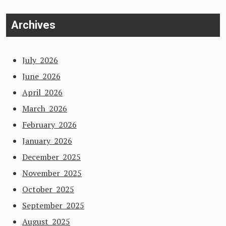
Archives
July 2026
June 2026
April 2026
March 2026
February 2026
January 2026
December 2025
November 2025
October 2025
September 2025
August 2025