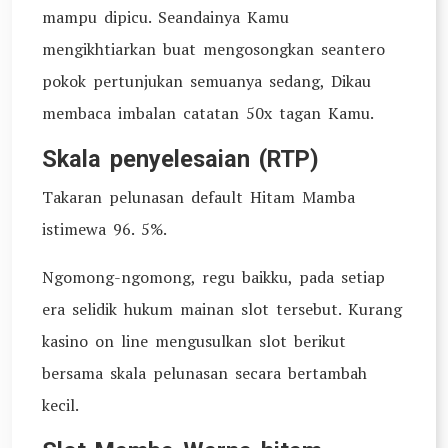
mampu dipicu. Seandainya Kamu
mengikhtiarkan buat mengosongkan seantero
pokok pertunjukan semuanya sedang, Dikau
membaca imbalan catatan 50x tagan Kamu.
Skala penyelesaian (RTP)
Takaran pelunasan default Hitam Mamba
istimewa 96. 5%.
Ngomong-ngomong, regu baikku, pada setiap
era selidik hukum mainan slot tersebut. Kurang
kasino on line mengusulkan slot berikut
bersama skala pelunasan secara bertambah
kecil.