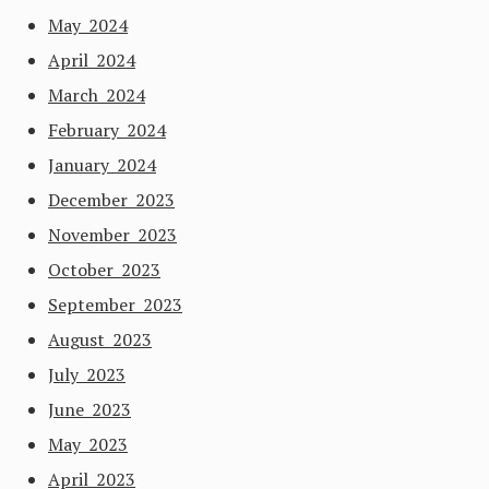
May 2024
April 2024
March 2024
February 2024
January 2024
December 2023
November 2023
October 2023
September 2023
August 2023
July 2023
June 2023
May 2023
April 2023