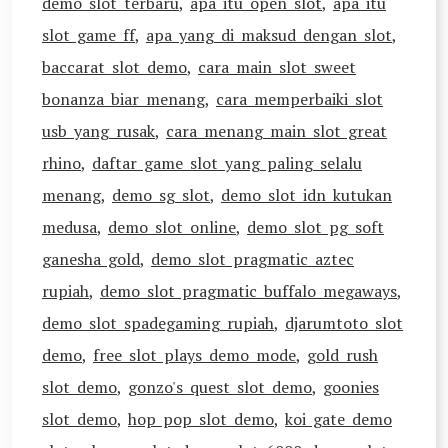
demo slot terbaru
,
apa itu open slot
,
apa itu
slot game ff
,
apa yang di maksud dengan slot
,
baccarat slot demo
,
cara main slot sweet
bonanza biar menang
,
cara memperbaiki slot
usb yang rusak
,
cara menang main slot great
rhino
,
daftar game slot yang paling selalu
menang
,
demo sg slot
,
demo slot idn kutukan
medusa
,
demo slot online
,
demo slot pg soft
ganesha gold
,
demo slot pragmatic aztec
rupiah
,
demo slot pragmatic buffalo megaways
,
demo slot spadegaming rupiah
,
djarumtoto slot
demo
,
free slot plays demo mode
,
gold rush
slot demo
,
gonzo's quest slot demo
,
goonies
slot demo
,
hop pop slot demo
,
koi gate demo