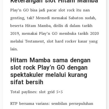
Keterangan slot Hitam Mamba
Play’n GO bisa jadi pacar slot rock itu nan
genting, tak? Memedi memakai Sabaton sudah,
beserta Hitam Mamba, dirilis di dalam tarikh
2019, memakai Play’n GO membuka tarikh 2020
melalui Testament, slot hard rocker kasar yang
lain.
Hitam Mamba sama dengan
slot rock Play’n GO dengan
spektakuler melalui kurang
sifat bersih
Total paylines: slot grid 5×5
RTP bersama varians: sembilan persepuluhan