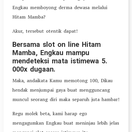
Engkau memboyong derma dewasa melalui
Hitam Mamba?
Akur, tersebut otentik dapat!
Bersama slot on line Hitam
Mamba, Engkau mampu
mendeteksi mata istimewa 5.
000x dugaan.
Maka, andaikata Kamu memotong 100, Dikau
hendak menjumpai gaya buat mengguncang
muncul seorang diri maka separuh juta hambar!
Regu molek beta, kami harap ego
mengagumkan Engkau buat meninjau lebih jelas