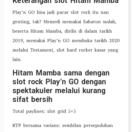
Keterangan slot Hitam Mamba
Play’n GO bisa jadi pacar slot rock itu nan
genting, tak? Memedi memakai Sabaton sudah,
beserta Hitam Mamba, dirilis di dalam tarikh
2019, memakai Play’n GO membuka tarikh 2020
melalui Testament, slot hard rocker kasar yang
lain.
Hitam Mamba sama dengan
slot rock Play’n GO dengan
spektakuler melalui kurang
sifat bersih
Total paylines: slot grid 5×5
RTP bersama varians: sembilan persepuluhan