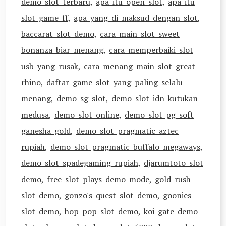
demo slot terbaru
,
apa itu open slot
,
apa itu
slot game ff
,
apa yang di maksud dengan slot
,
baccarat slot demo
,
cara main slot sweet
bonanza biar menang
,
cara memperbaiki slot
usb yang rusak
,
cara menang main slot great
rhino
,
daftar game slot yang paling selalu
menang
,
demo sg slot
,
demo slot idn kutukan
medusa
,
demo slot online
,
demo slot pg soft
ganesha gold
,
demo slot pragmatic aztec
rupiah
,
demo slot pragmatic buffalo megaways
,
demo slot spadegaming rupiah
,
djarumtoto slot
demo
,
free slot plays demo mode
,
gold rush
slot demo
,
gonzo's quest slot demo
,
goonies
slot demo
,
hop pop slot demo
,
koi gate demo