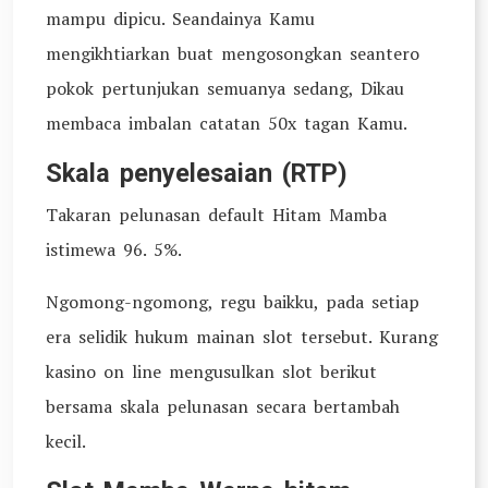
mampu dipicu. Seandainya Kamu
mengikhtiarkan buat mengosongkan seantero
pokok pertunjukan semuanya sedang, Dikau
membaca imbalan catatan 50x tagan Kamu.
Skala penyelesaian (RTP)
Takaran pelunasan default Hitam Mamba
istimewa 96. 5%.
Ngomong-ngomong, regu baikku, pada setiap
era selidik hukum mainan slot tersebut. Kurang
kasino on line mengusulkan slot berikut
bersama skala pelunasan secara bertambah
kecil.