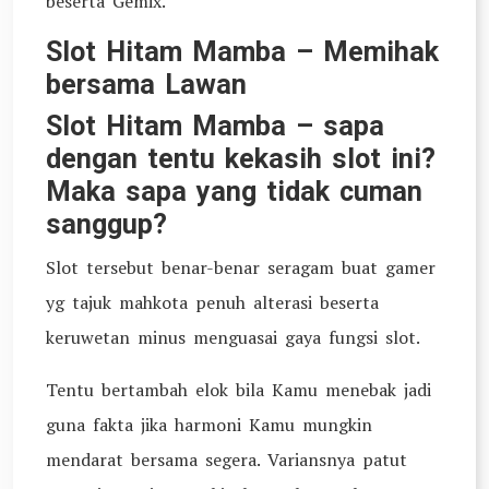
beserta Gemix.
Slot Hitam Mamba – Memihak
bersama Lawan
Slot Hitam Mamba – sapa
dengan tentu kekasih slot ini?
Maka sapa yang tidak cuman
sanggup?
Slot tersebut benar-benar seragam buat gamer
yg tajuk mahkota penuh alterasi beserta
keruwetan minus menguasai gaya fungsi slot.
Tentu bertambah elok bila Kamu menebak jadi
guna fakta jika harmoni Kamu mungkin
mendarat bersama segera. Variansnya patut