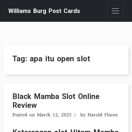
Skip
Williams Burg Post Cards
to
content
Tag:
apa itu open slot
Black Mamba Slot Online
Review
Posted on
March 12, 2023
by
Harold Flores