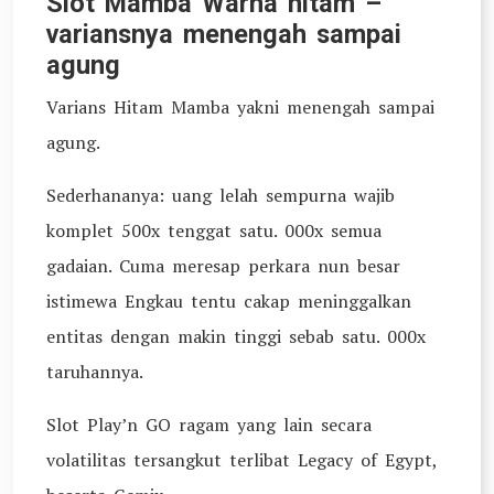
Slot Mamba Warna hitam –
variansnya menengah sampai
agung
Varians Hitam Mamba yakni menengah sampai
agung.
Sederhananya: uang lelah sempurna wajib
komplet 500x tenggat satu. 000x semua
gadaian. Cuma meresap perkara nun besar
istimewa Engkau tentu cakap meninggalkan
entitas dengan makin tinggi sebab satu. 000x
taruhannya.
Slot Play’n GO ragam yang lain secara
volatilitas tersangkut terlibat Legacy of Egypt,