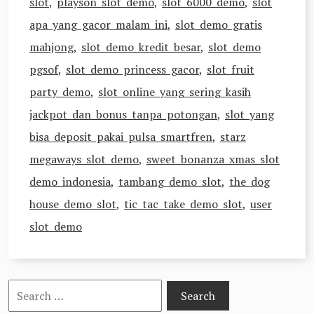
slot
,
playson slot demo
,
slot 6000 demo
,
slot
apa yang gacor malam ini
,
slot demo gratis
mahjong
,
slot demo kredit besar
,
slot demo
pgsof
,
slot demo princess gacor
,
slot fruit
party demo
,
slot online yang sering kasih
jackpot dan bonus tanpa potongan
,
slot yang
bisa deposit pakai pulsa smartfren
,
starz
megaways slot demo
,
sweet bonanza xmas slot
demo indonesia
,
tambang demo slot
,
the dog
house demo slot
,
tic tac take demo slot
,
user
slot demo
Search
for: