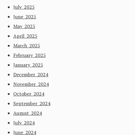
July 2025
June 2025
May 2025
April 2025
March 2025
February 2025
January 2025
December 2024
November 2024
October 2024
September 2024
August 2024
July 2024
June 2024