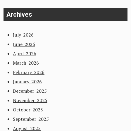
Archives
July 2026
June 2026
April 2026
March 2026
February 2026
January 2026
December 2025
November 2025
October 2025
September 2025
August 2025