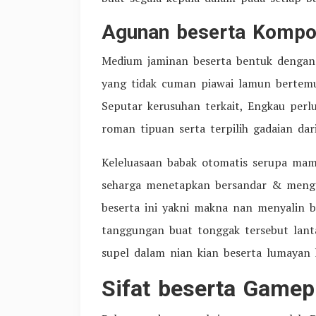
Agunan beserta Kompo
Medium jaminan beserta bentuk dengan
yang tidak cuman piawai lamun bertem
Seputar kerusuhan terkait, Engkau perl
roman tipuan serta terpilih gadaian dar
Keleluasaan babak otomatis serupa mam
seharga menetapkan bersandar & menga
beserta ini yakni makna nan menyalin b
tanggungan buat tonggak tersebut lant
supel dalam nian kian beserta lumayan 
Sifat beserta Gamep