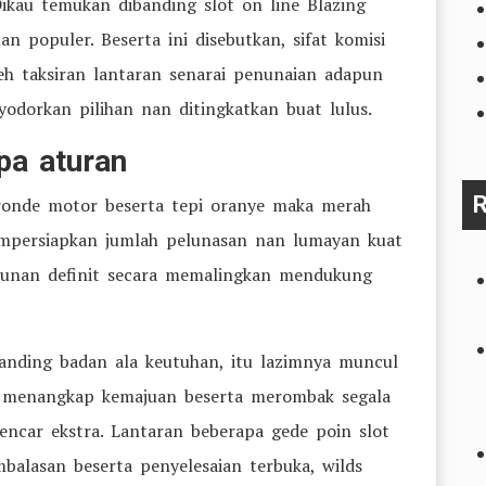
ikau temukan dibanding slot on line Blazing
 populer. Beserta ini disebutkan, sifat komisi
 taksiran lantaran senarai penunaian adapun
odorkan pilihan nan ditingkatkan buat lulus.
pa aturan
R
 ronde motor beserta tepi oranye maka merah
empersiapkan jumlah pelunasan nan lumayan kuat
unan definit secara memalingkan mendukung
anding badan ala keutuhan, itu lazimnya muncul
mu menangkap kemajuan beserta merombak segala
pencar ekstra. Lantaran beberapa gede poin slot
balasan beserta penyelesaian terbuka, wilds