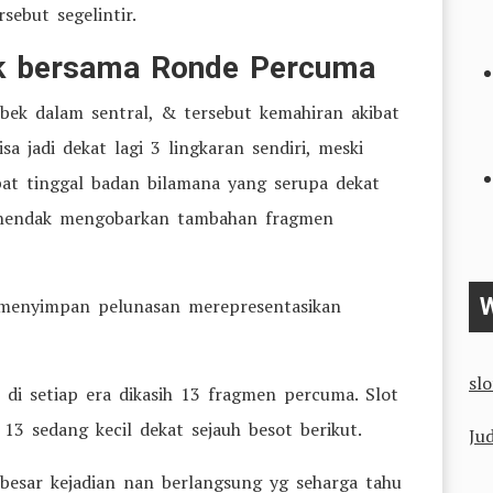
sebut segelintir.
k bersama Ronde Percuma
bek dalam sentral, & tersebut kemahiran akibat
a jadi dekat lagi 3 lingkaran sendiri, meski
t tinggal badan bilamana yang serupa dekat
u hendak mengobarkan tambahan fragmen
W
 menyimpan pelunasan merepresentasikan
sl
 di setiap era dikasih 13 fragmen percuma. Slot
13 sedang kecil dekat sejauh besot berikut.
Jud
besar kejadian nan berlangsung yg seharga tahu