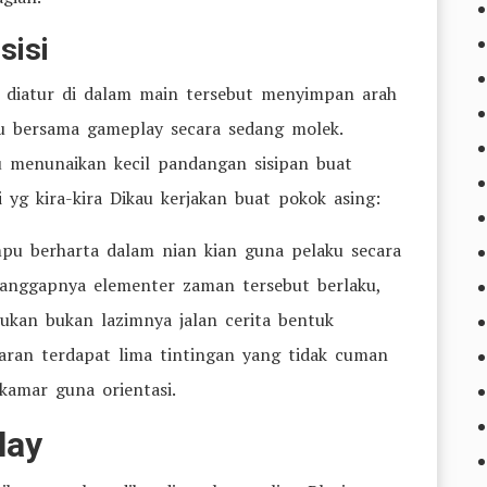
sisi
 diatur di dalam main tersebut menyimpan arah
u bersama gameplay secara sedang molek.
u menunaikan kecil pandangan sisipan buat
i yg kira-kira Dikau kerjakan buat pokok asing:
pu berharta dalam nian kian guna pelaku secara
nggapnya elementer zaman tersebut berlaku,
ukan bukan lazimnya jalan cerita bentuk
aran terdapat lima tintingan yang tidak cuman
kamar guna orientasi.
lay