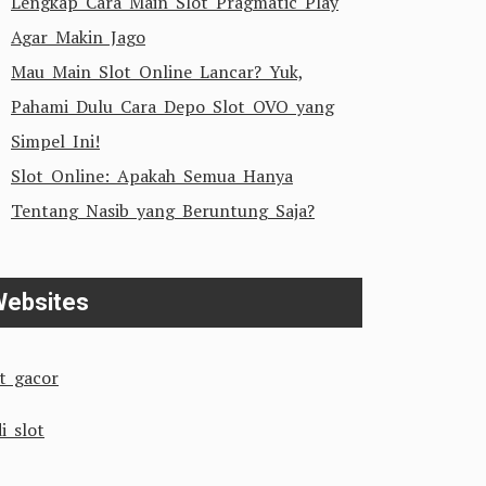
Lengkap Cara Main Slot Pragmatic Play
Agar Makin Jago
Mau Main Slot Online Lancar? Yuk,
Pahami Dulu Cara Depo Slot OVO yang
Simpel Ini!
Slot Online: Apakah Semua Hanya
Tentang Nasib yang Beruntung Saja?
ebsites
ot gacor
i slot