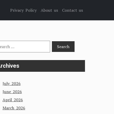
Privacy Policy
About us
Contact us
arch
:
rchives
July 2026
June 2026
April 2026
March 2026