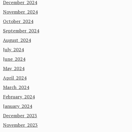
December 2024
November 2024
October 2024
September 2024
August 2024
July 2024
June 2024
May 2024
April 2024
March 2024
February 2024
January 2024
December 2023
November 2023