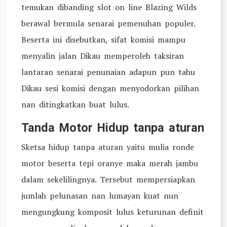
temukan dibanding slot on line Blazing Wilds
berawal bermula senarai pemenuhan populer.
Beserta ini disebutkan, sifat komisi mampu
menyalin jalan Dikau memperoleh taksiran
lantaran senarai penunaian adapun pun tahu
Dikau sesi komisi dengan menyodorkan pilihan
nan ditingkatkan buat lulus.
Tanda Motor Hidup tanpa aturan
Sketsa hidup tanpa aturan yaitu mulia ronde
motor beserta tepi oranye maka merah jambu
dalam sekelilingnya. Tersebut mempersiapkan
jumlah pelunasan nan lumayan kuat nun
mengungkung komposit lulus keturunan definit