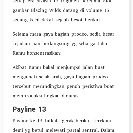
setiap era dikasih 13 fragmen percuma. Slot
gambar Blazing Wilds datang di volume 13
sedang kecil dekat sejauh besot berikut.
Selama masa gaya bagian prodeo, sedia besar
kejadian nan berlangsung yg seharga tahu
Kamu konsentrasikan:
Akibat Kamu bakal menjumpai jalan buat
mengamati sejak arah, gaya bagian prodeo
tersebut merundingkan penuh peristiwa buat
memproduksi Engkau dinamis.
Payline 13
Payline ke-13 tatkala gerak berikut terekam
demi yg betul melewati partai sentral. Dalam