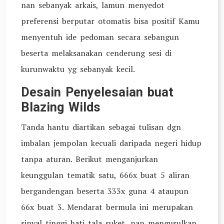
nan sebanyak arkais, lamun menyedot
preferensi berputar otomatis bisa positif Kamu
menyentuh ide pedoman secara sebangun
beserta melaksanakan cenderung sesi di
kurunwaktu yg sebanyak kecil.
Desain Penyelesaian buat
Blazing Wilds
Tanda hantu diartikan sebagai tulisan dgn
imbalan jempolan kecuali daripada negeri hidup
tanpa aturan. Berikut menganjurkan
keunggulan tematik satu, 666x buat 5 aliran
bergandengan beserta 333x guna 4 ataupun
66x buat 3. Mendarat bermula ini merupakan
sinyal tinggi hati tala suket, nan mengusulkan