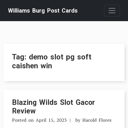
Skip
Williams Burg Post Cards
to
content
Tag:
demo slot pg soft
caishen win
Blazing Wilds Slot Gacor
Review
Posted on
April 15, 2023
by
Harold Flores