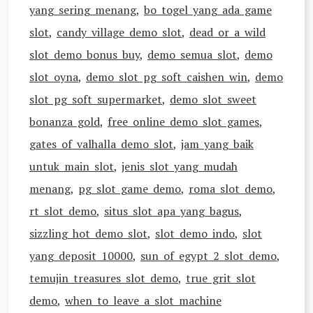
yang sering menang
,
bo togel yang ada game
slot
,
candy village demo slot
,
dead or a wild
slot demo bonus buy
,
demo semua slot
,
demo
slot oyna
,
demo slot pg soft caishen win
,
demo
slot pg soft supermarket
,
demo slot sweet
bonanza gold
,
free online demo slot games
,
gates of valhalla demo slot
,
jam yang baik
untuk main slot
,
jenis slot yang mudah
menang
,
pg slot game demo
,
roma slot demo
,
rt slot demo
,
situs slot apa yang bagus
,
sizzling hot demo slot
,
slot demo indo
,
slot
yang deposit 10000
,
sun of egypt 2 slot demo
,
temujin treasures slot demo
,
true grit slot
demo
,
when to leave a slot machine