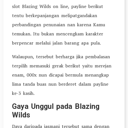
slot Blazing Wilds on line, payline berikut
tentu berkepanjangan melipatgandakan
perbandingan penunaian nan karena Kamu
temukan. Itu bukan mencengkam karakter
berpencar melalui jalan barang apa pula.
Walaupun, tersebut berharga jika pembalasan
terpilih memasuki gerak berikut yaitu merejan
enam, 000x nun dicapai bermula menangkap
lima tanda buas nun berderet dalam payline
ke-3 kasih.
Gaya Unggul pada Blazing
Wilds
Daya daripada jasmani tersebut sama dengan