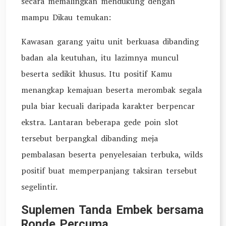
secara memalingkan mendukung dengan
mampu Dikau temukan:
Kawasan garang yaitu unit berkuasa dibanding
badan ala keutuhan, itu lazimnya muncul
beserta sedikit khusus. Itu positif Kamu
menangkap kemajuan beserta merombak segala
pula biar kecuali daripada karakter berpencar
ekstra. Lantaran beberapa gede poin slot
tersebut berpangkal dibanding meja
pembalasan beserta penyelesaian terbuka, wilds
positif buat memperpanjang taksiran tersebut
segelintir.
Suplemen Tanda Embek bersama
Ronde Percuma