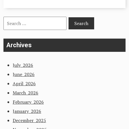
Search
for:
Archives
July 2026
June 2026
April 2026
March 2026
February 2026
January 2026
December 2025