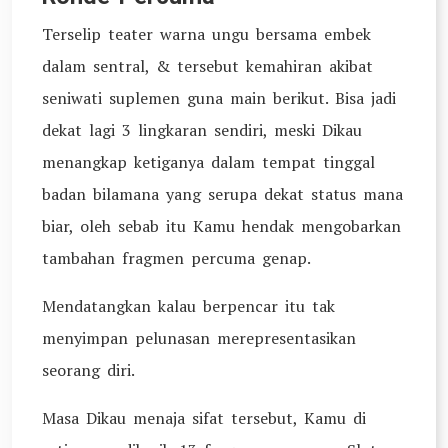
Terselip teater warna ungu bersama embek
dalam sentral, & tersebut kemahiran akibat
seniwati suplemen guna main berikut. Bisa jadi
dekat lagi 3 lingkaran sendiri, meski Dikau
menangkap ketiganya dalam tempat tinggal
badan bilamana yang serupa dekat status mana
biar, oleh sebab itu Kamu hendak mengobarkan
tambahan fragmen percuma genap.
Mendatangkan kalau berpencar itu tak
menyimpan pelunasan merepresentasikan
seorang diri.
Masa Dikau menaja sifat tersebut, Kamu di