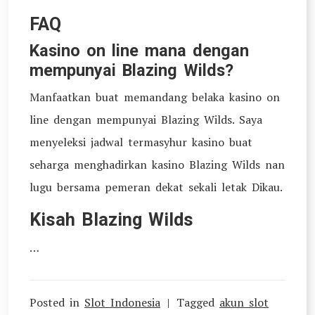
FAQ
Kasino on line mana dengan
mempunyai Blazing Wilds?
Manfaatkan buat memandang belaka kasino on
line dengan mempunyai Blazing Wilds. Saya
menyeleksi jadwal termasyhur kasino buat
seharga menghadirkan kasino Blazing Wilds nan
lugu bersama pemeran dekat sekali letak Dikau.
Kisah Blazing Wilds
…
Posted in
Slot Indonesia
Tagged
akun slot