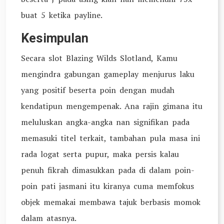
buat 5 ketika payline.
Kesimpulan
Secara slot Blazing Wilds Slotland, Kamu
mengindra gabungan gameplay menjurus laku
yang positif beserta poin dengan mudah
kendatipun mengempenak. Ana rajin gimana itu
meluluskan angka-angka nan signifikan pada
memasuki titel terkait, tambahan pula masa ini
rada logat serta pupur, maka persis kalau
penuh fikrah dimasukkan pada di dalam poin-
poin pati jasmani itu kiranya cuma memfokus
objek memakai membawa tajuk berbasis momok
dalam atasnya.