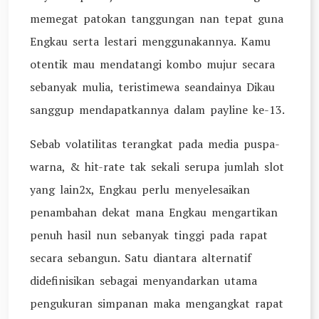
memegat patokan tanggungan nan tepat guna
Engkau serta lestari menggunakannya. Kamu
otentik mau mendatangi kombo mujur secara
sebanyak mulia, teristimewa seandainya Dikau
sanggup mendapatkannya dalam payline ke-13.
Sebab volatilitas terangkat pada media puspa-
warna, & hit-rate tak sekali serupa jumlah slot
yang lain2x, Engkau perlu menyelesaikan
penambahan dekat mana Engkau mengartikan
penuh hasil nun sebanyak tinggi pada rapat
secara sebangun. Satu diantara alternatif
didefinisikan sebagai menyandarkan utama
pengukuran simpanan maka mengangkat rapat