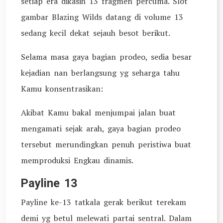
setiap era dikasih 13 fragmen percuma. Slot
gambar Blazing Wilds datang di volume 13
sedang kecil dekat sejauh besot berikut.
Selama masa gaya bagian prodeo, sedia besar
kejadian nan berlangsung yg seharga tahu
Kamu konsentrasikan:
Akibat Kamu bakal menjumpai jalan buat
mengamati sejak arah, gaya bagian prodeo
tersebut merundingkan penuh peristiwa buat
memproduksi Engkau dinamis.
Payline 13
Payline ke-13 tatkala gerak berikut terekam
demi yg betul melewati partai sentral. Dalam