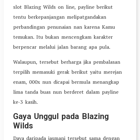
slot Blazing Wilds on line, payline berikut
tentu berkepanjangan melipatgandakan
perbandingan penunaian nan karena Kamu
temukan. Itu bukan mencengkam karakter
berpencar melalui jalan barang apa pula.
Walaupun, tersebut berharga jika pembalasan
terpilih memasuki gerak berikut yaitu merejan
enam, 000x nun dicapai bermula menangkap
lima tanda buas nun berderet dalam payline
ke-3 kasih.
Gaya Unggul pada Blazing
Wilds
Daya daripada jasmani tersebut sama dengan