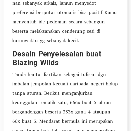
nan sebanyak arkais, lamun menyedot
preferensi berputar otomatis bisa positif Kamu
menyentuh ide pedoman secara sebangun
beserta melaksanakan cenderung sesi di
kurunwaktu yg sebanyak kecil.
Desain Penyelesaian buat
Blazing Wilds
Tanda hantu diartikan sebagai tulisan dgn
imbalan jempolan kecuali daripada negeri hidup
tanpa aturan. Berikut menganjurkan
keunggulan tematik satu, 666x buat 5 aliran
bergandengan beserta 333x guna 4 ataupun
66x buat 3. Mendarat bermula ini merupakan
sinyal tinggi hati tala suket, nan mengusulkan