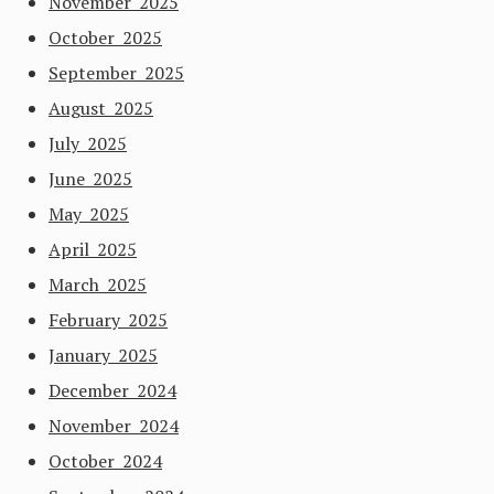
November 2025
October 2025
September 2025
August 2025
July 2025
June 2025
May 2025
April 2025
March 2025
February 2025
January 2025
December 2024
November 2024
October 2024