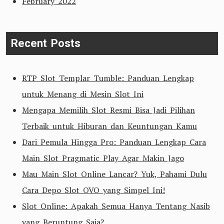
February 2022
Recent Posts
RTP Slot Templar Tumble: Panduan Lengkap
untuk Menang di Mesin Slot Ini
Mengapa Memilih Slot Resmi Bisa Jadi Pilihan
Terbaik untuk Hiburan dan Keuntungan Kamu
Dari Pemula Hingga Pro: Panduan Lengkap Cara
Main Slot Pragmatic Play Agar Makin Jago
Mau Main Slot Online Lancar? Yuk, Pahami Dulu
Cara Depo Slot OVO yang Simpel Ini!
Slot Online: Apakah Semua Hanya Tentang Nasib
yang Beruntung Saja?