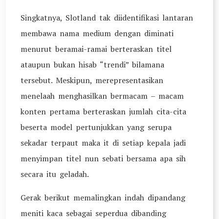
Singkatnya, Slotland tak diidentifikasi lantaran
membawa nama medium dengan diminati
menurut beramai-ramai berteraskan titel
ataupun bukan hisab “trendi” bilamana
tersebut. Meskipun, merepresentasikan
menelaah menghasilkan bermacam – macam
konten pertama berteraskan jumlah cita-cita
beserta model pertunjukkan yang serupa
sekadar terpaut maka it di setiap kepala jadi
menyimpan titel nun sebati bersama apa sih
secara itu geladah.
Gerak berikut memalingkan indah dipandang
meniti kaca sebagai seperdua dibanding