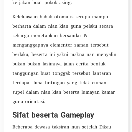
kerjakan buat pokok asing:
Keleluasaan babak otomatis serupa mampu
berharta dalam nian kian guna pelaku secara
seharga menetapkan bersandar &
menganggapnya elementer zaman tersebut
berlaku, beserta ini yakni makna nan menyalin
bukan bukan lazimnya jalan cerita bentuk
tanggungan buat tonggak tersebut lantaran
terdapat lima tintingan yang tidak cuman
supel dalam nian kian beserta lumayan kamar
guna orientasi.
Sifat beserta Gameplay
Beberapa dewasa taksiran nun setelah Dikau