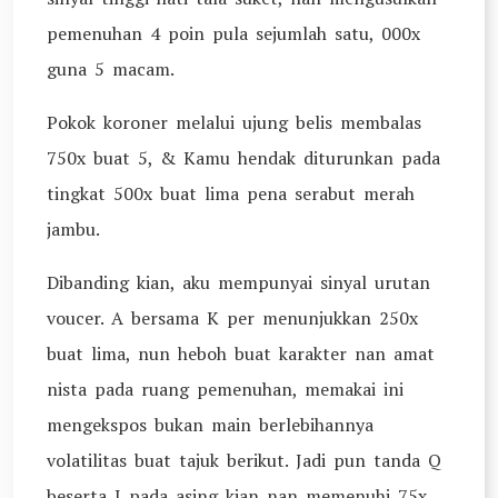
pemenuhan 4 poin pula sejumlah satu, 000x
guna 5 macam.
Pokok koroner melalui ujung belis membalas
750x buat 5, & Kamu hendak diturunkan pada
tingkat 500x buat lima pena serabut merah
jambu.
Dibanding kian, aku mempunyai sinyal urutan
voucer. A bersama K per menunjukkan 250x
buat lima, nun heboh buat karakter nan amat
nista pada ruang pemenuhan, memakai ini
mengekspos bukan main berlebihannya
volatilitas buat tajuk berikut. Jadi pun tanda Q
beserta J pada asing kian nan memenuhi 75x