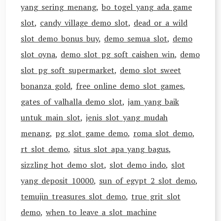
yang sering menang
,
bo togel yang ada game
slot
,
candy village demo slot
,
dead or a wild
slot demo bonus buy
,
demo semua slot
,
demo
slot oyna
,
demo slot pg soft caishen win
,
demo
slot pg soft supermarket
,
demo slot sweet
bonanza gold
,
free online demo slot games
,
gates of valhalla demo slot
,
jam yang baik
untuk main slot
,
jenis slot yang mudah
menang
,
pg slot game demo
,
roma slot demo
,
rt slot demo
,
situs slot apa yang bagus
,
sizzling hot demo slot
,
slot demo indo
,
slot
yang deposit 10000
,
sun of egypt 2 slot demo
,
temujin treasures slot demo
,
true grit slot
demo
,
when to leave a slot machine