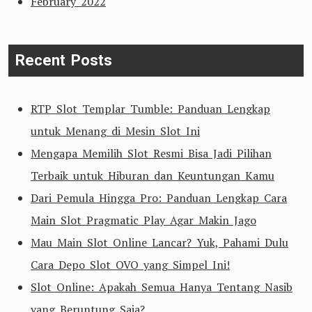
February 2022
Recent Posts
RTP Slot Templar Tumble: Panduan Lengkap
untuk Menang di Mesin Slot Ini
Mengapa Memilih Slot Resmi Bisa Jadi Pilihan
Terbaik untuk Hiburan dan Keuntungan Kamu
Dari Pemula Hingga Pro: Panduan Lengkap Cara
Main Slot Pragmatic Play Agar Makin Jago
Mau Main Slot Online Lancar? Yuk, Pahami Dulu
Cara Depo Slot OVO yang Simpel Ini!
Slot Online: Apakah Semua Hanya Tentang Nasib
yang Beruntung Saja?