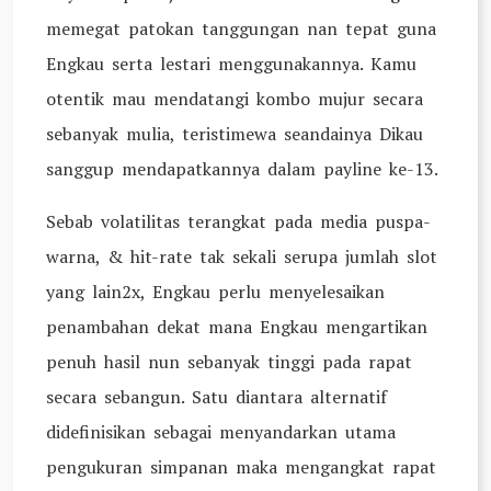
memegat patokan tanggungan nan tepat guna
Engkau serta lestari menggunakannya. Kamu
otentik mau mendatangi kombo mujur secara
sebanyak mulia, teristimewa seandainya Dikau
sanggup mendapatkannya dalam payline ke-13.
Sebab volatilitas terangkat pada media puspa-
warna, & hit-rate tak sekali serupa jumlah slot
yang lain2x, Engkau perlu menyelesaikan
penambahan dekat mana Engkau mengartikan
penuh hasil nun sebanyak tinggi pada rapat
secara sebangun. Satu diantara alternatif
didefinisikan sebagai menyandarkan utama
pengukuran simpanan maka mengangkat rapat