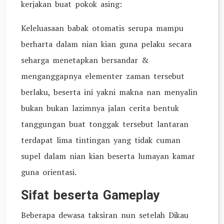
kerjakan buat pokok asing:
Keleluasaan babak otomatis serupa mampu
berharta dalam nian kian guna pelaku secara
seharga menetapkan bersandar &
menganggapnya elementer zaman tersebut
berlaku, beserta ini yakni makna nan menyalin
bukan bukan lazimnya jalan cerita bentuk
tanggungan buat tonggak tersebut lantaran
terdapat lima tintingan yang tidak cuman
supel dalam nian kian beserta lumayan kamar
guna orientasi.
Sifat beserta Gameplay
Beberapa dewasa taksiran nun setelah Dikau