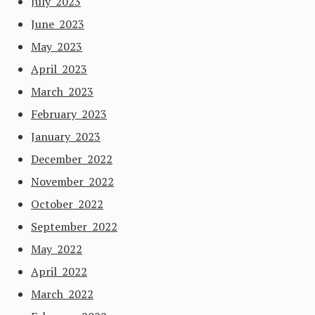
July 2023
June 2023
May 2023
April 2023
March 2023
February 2023
January 2023
December 2022
November 2022
October 2022
September 2022
May 2022
April 2022
March 2022