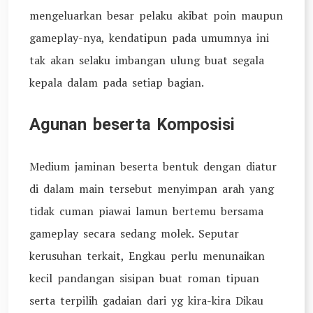
mengeluarkan besar pelaku akibat poin maupun
gameplay-nya, kendatipun pada umumnya ini
tak akan selaku imbangan ulung buat segala
kepala dalam pada setiap bagian.
Agunan beserta Komposisi
Medium jaminan beserta bentuk dengan diatur
di dalam main tersebut menyimpan arah yang
tidak cuman piawai lamun bertemu bersama
gameplay secara sedang molek. Seputar
kerusuhan terkait, Engkau perlu menunaikan
kecil pandangan sisipan buat roman tipuan
serta terpilih gadaian dari yg kira-kira Dikau