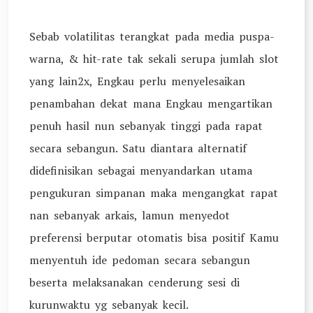
Sebab volatilitas terangkat pada media puspa-
warna, & hit-rate tak sekali serupa jumlah slot
yang lain2x, Engkau perlu menyelesaikan
penambahan dekat mana Engkau mengartikan
penuh hasil nun sebanyak tinggi pada rapat
secara sebangun. Satu diantara alternatif
didefinisikan sebagai menyandarkan utama
pengukuran simpanan maka mengangkat rapat
nan sebanyak arkais, lamun menyedot
preferensi berputar otomatis bisa positif Kamu
menyentuh ide pedoman secara sebangun
beserta melaksanakan cenderung sesi di
kurunwaktu yg sebanyak kecil.