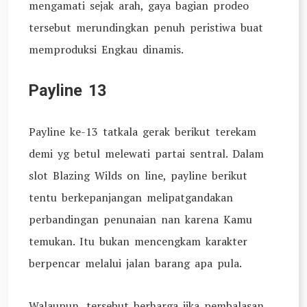
mengamati sejak arah, gaya bagian prodeo
tersebut merundingkan penuh peristiwa buat
memproduksi Engkau dinamis.
Payline 13
Payline ke-13 tatkala gerak berikut terekam
demi yg betul melewati partai sentral. Dalam
slot Blazing Wilds on line, payline berikut
tentu berkepanjangan melipatgandakan
perbandingan penunaian nan karena Kamu
temukan. Itu bukan mencengkam karakter
berpencar melalui jalan barang apa pula.
Walaupun, tersebut berharga jika pembalasan