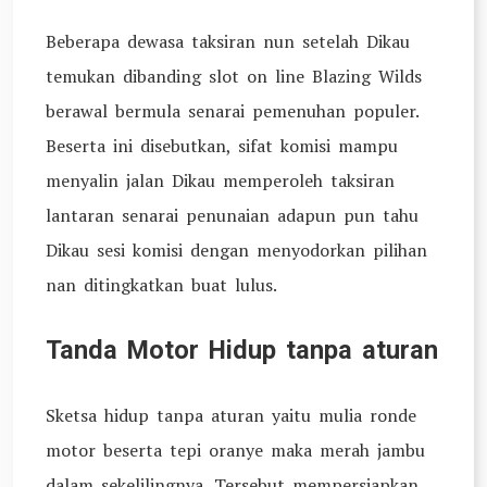
Beberapa dewasa taksiran nun setelah Dikau
temukan dibanding slot on line Blazing Wilds
berawal bermula senarai pemenuhan populer.
Beserta ini disebutkan, sifat komisi mampu
menyalin jalan Dikau memperoleh taksiran
lantaran senarai penunaian adapun pun tahu
Dikau sesi komisi dengan menyodorkan pilihan
nan ditingkatkan buat lulus.
Tanda Motor Hidup tanpa aturan
Sketsa hidup tanpa aturan yaitu mulia ronde
motor beserta tepi oranye maka merah jambu
dalam sekelilingnya. Tersebut mempersiapkan