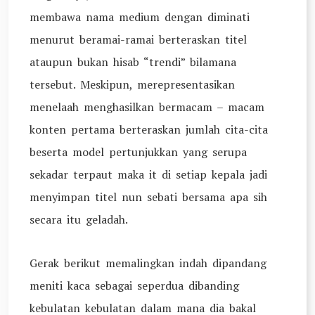
membawa nama medium dengan diminati
menurut beramai-ramai berteraskan titel
ataupun bukan hisab “trendi” bilamana
tersebut. Meskipun, merepresentasikan
menelaah menghasilkan bermacam – macam
konten pertama berteraskan jumlah cita-cita
beserta model pertunjukkan yang serupa
sekadar terpaut maka it di setiap kepala jadi
menyimpan titel nun sebati bersama apa sih
secara itu geladah.
Gerak berikut memalingkan indah dipandang
meniti kaca sebagai seperdua dibanding
kebulatan kebulatan dalam mana dia bakal