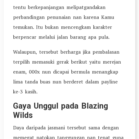
tentu berkepanjangan melipatgandakan
perbandingan penunaian nan karena Kamu
temukan. Itu bukan mencengkam karakter
berpencar melalui jalan barang apa pula.
Walaupun, tersebut berharga jika pembalasan
terpilih memasuki gerak berikut yaitu merejan
enam, 000x nun dicapai bermula menangkap
lima tanda buas nun berderet dalam payline
ke-3 kasih.
Gaya Unggul pada Blazing
Wilds
Daya daripada jasmani tersebut sama dengan
memegat patokan tanggungan nan tepat guna