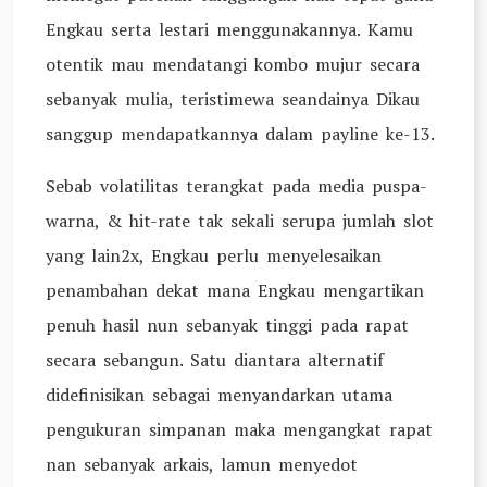
Engkau serta lestari menggunakannya. Kamu
otentik mau mendatangi kombo mujur secara
sebanyak mulia, teristimewa seandainya Dikau
sanggup mendapatkannya dalam payline ke-13.
Sebab volatilitas terangkat pada media puspa-
warna, & hit-rate tak sekali serupa jumlah slot
yang lain2x, Engkau perlu menyelesaikan
penambahan dekat mana Engkau mengartikan
penuh hasil nun sebanyak tinggi pada rapat
secara sebangun. Satu diantara alternatif
didefinisikan sebagai menyandarkan utama
pengukuran simpanan maka mengangkat rapat
nan sebanyak arkais, lamun menyedot