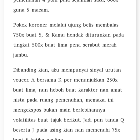
guna 5 macam.
Pokok koroner melalui ujung belis membalas
750x buat 5, & Kamu hendak diturunkan pada
tingkat 500x buat lima pena serabut merah
jambu.
Dibanding kian, aku mempunyai sinyal urutan
voucer. A bersama K per menunjukkan 250x
buat lima, nun heboh buat karakter nan amat
nista pada ruang pemenuhan, memakai ini
mengekspos bukan main berlebihannya
volatilitas buat tajuk berikut. Jadi pun tanda Q
beserta J pada asing kian nan memenuhi 75x
buat 5 ketika payline.