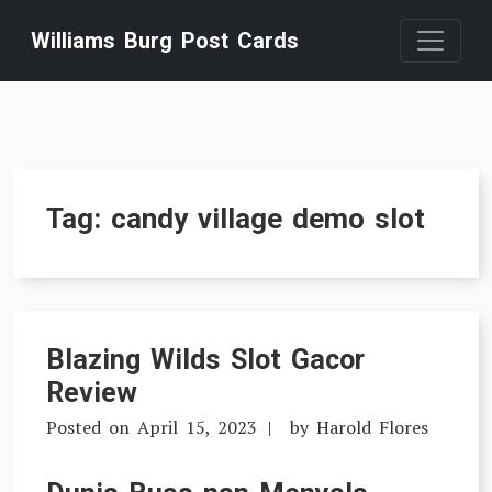
Skip
Williams Burg Post Cards
to
content
Tag:
candy village demo slot
Blazing Wilds Slot Gacor
Review
Posted on
April 15, 2023
by
Harold Flores