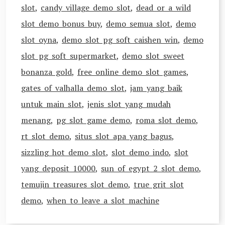
slot
,
candy village demo slot
,
dead or a wild
slot demo bonus buy
,
demo semua slot
,
demo
slot oyna
,
demo slot pg soft caishen win
,
demo
slot pg soft supermarket
,
demo slot sweet
bonanza gold
,
free online demo slot games
,
gates of valhalla demo slot
,
jam yang baik
untuk main slot
,
jenis slot yang mudah
menang
,
pg slot game demo
,
roma slot demo
,
rt slot demo
,
situs slot apa yang bagus
,
sizzling hot demo slot
,
slot demo indo
,
slot
yang deposit 10000
,
sun of egypt 2 slot demo
,
temujin treasures slot demo
,
true grit slot
demo
,
when to leave a slot machine