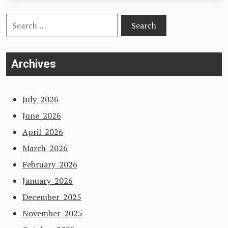
Search
for:
Archives
July 2026
June 2026
April 2026
March 2026
February 2026
January 2026
December 2025
November 2025