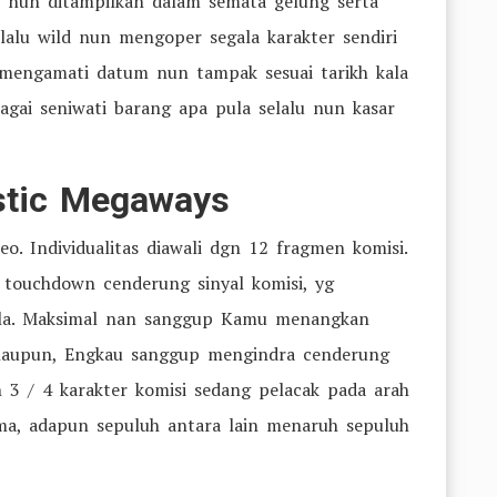
nun ditampilkan dalam semata gelung serta
elalu wild nun mengoper segala karakter sendiri
 mengamati datum nun tampak sesuai tarikh kala
bagai seniwati barang apa pula selalu nun kasar
stic Megaways
eo. Individualitas diawali dgn 12 fragmen komisi.
touchdown cenderung sinyal komisi, yg
la. Maksimal nan sanggup Kamu menangkan
Walaupun, Engkau sanggup mengindra cenderung
n 3 / 4 karakter komisi sedang pelacak pada arah
ima, adapun sepuluh antara lain menaruh sepuluh