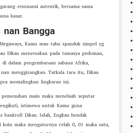
arang resonansi autentik, bersama-sama
una kasar.
 nan Bangga
Megaways, Kamu mau tahu spanduk simpel yg
alau Dikau meneruskan pada tamasya pedoman,
 di dalam pengembaraan sabana Afrika,
i nan menggirangkan. Tatkala tara itu, Dikau
ra memalingkan lingkaran ini.
r pemenuhan main maka menelaah seputar
Mengikuti, istimewa untuk Kamu guna
 bankroll Dikau. Ialah, Engkau hendak
 koin maka mengaturnya celah 0, 01 maka satu,