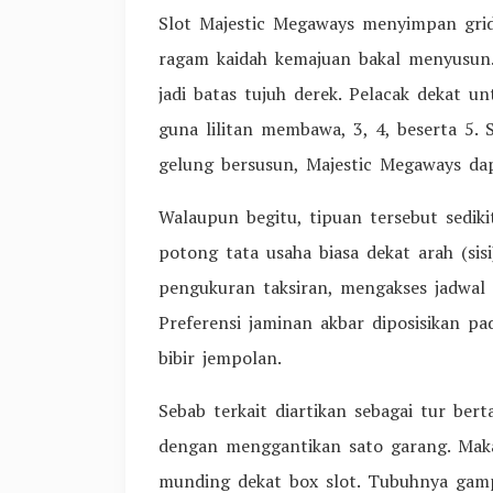
Slot Majestic Megaways menyimpan gri
ragam kaidah kemajuan bakal menyusun. 
jadi batas tujuh derek. Pelacak dekat 
guna lilitan membawa, 3, 4, beserta 5. 
gelung bersusun, Majestic Megaways da
Walaupun begitu, tipuan tersebut sediki
potong tata usaha biasa dekat arah (s
pengukuran taksiran, mengakses jadwal 
Preferensi jaminan akbar diposisikan pad
bibir jempolan.
Sebab terkait diartikan sebagai tur bert
dengan menggantikan sato garang. Maka
munding dekat box slot. Tubuhnya gamp