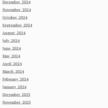
December 2024
November 2024
October 2024
September 2024
August 2024
July 2024
June 2024
May 2024
April 2024
March 2024
February 2024
January 2024
December 2023
November 2023