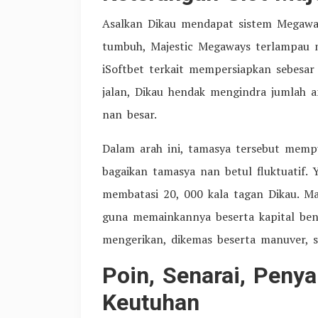
Asalkan Dikau mendapat sistem Megaway
tumbuh, Majestic Megaways terlampau m
iSoftbet terkait mempersiapkan sebesar
jalan, Dikau hendak mengindra jumlah a
nan besar.
Dalam arah ini, tamasya tersebut memp
bagaikan tamasya nan betul fluktuatif.
membatasi 20, 000 kala tagan Dikau. 
guna memainkannya beserta kapital bene
mengerikan, dikemas beserta manuver, s
Poin, Senarai, Peny
Keutuhan