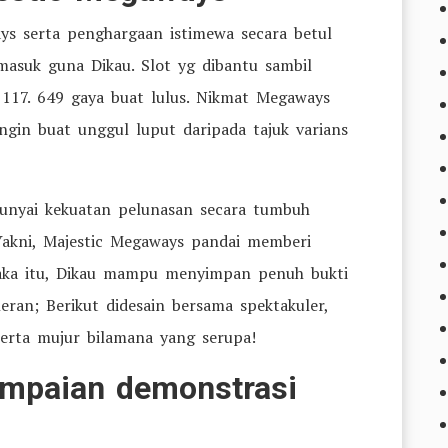
s serta penghargaan istimewa secara betul
asuk guna Dikau. Slot yg dibantu sambil
 117. 649 gaya buat lulus. Nikmat Megaways
ngin buat unggul luput daripada tajuk varians
unyai kekuatan pelunasan secara tumbuh
 Yakni, Majestic Megaways pandai memberi
Maka itu, Dikau mampu menyimpan penuh bukti
ran; Berikut didesain bersama spektakuler,
erta mujur bilamana yang serupa!
ampaian demonstrasi