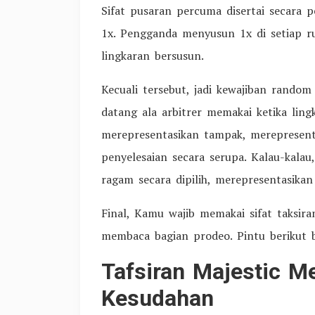
Sifat pusaran percuma disertai secara 
1x. Pengganda menyusun 1x di setiap 
lingkaran bersusun.
Kecuali tersebut, jadi kewajiban random 
datang ala arbitrer memakai ketika ling
merepresentasikan tampak, merepresen
penyelesaian secara serupa. Kalau-kala
ragam secara dipilih, merepresentasik
Final, Kamu wajib memakai sifat taksir
membaca bagian prodeo. Pintu berikut b
Tafsiran Majestic M
Kesudahan