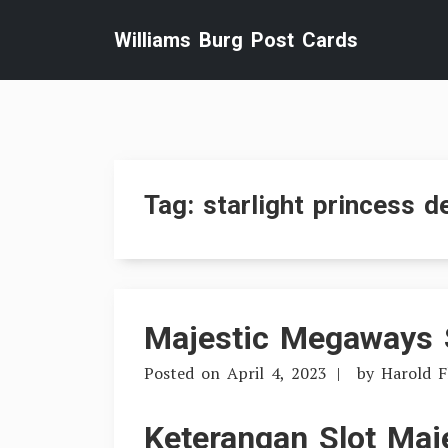
Skip
Williams Burg Post Cards
to
content
Tag:
starlight princess d
Majestic Megaways S
Posted on
April 4, 2023
by
Harold F
Keterangan Slot Ma