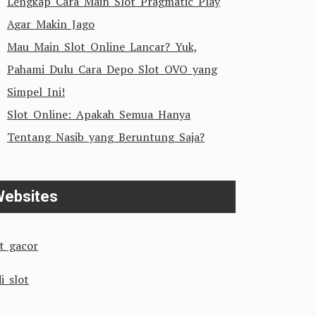
Lengkap Cara Main Slot Pragmatic Play
Agar Makin Jago
Mau Main Slot Online Lancar? Yuk,
Pahami Dulu Cara Depo Slot OVO yang
Simpel Ini!
Slot Online: Apakah Semua Hanya
Tentang Nasib yang Beruntung Saja?
ebsites
ot gacor
i slot