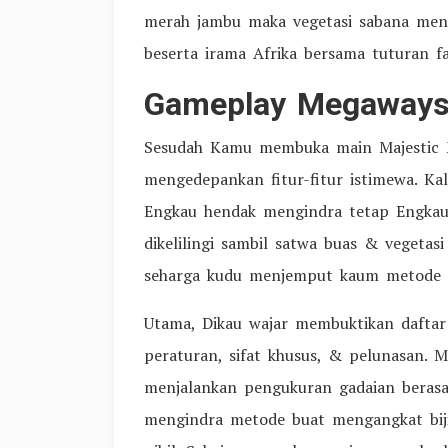
merah jambu maka vegetasi sabana meng
beserta irama Afrika bersama tuturan fa
Gameplay Megaways
Sesudah Kamu membuka main Majestic 
mengedepankan fitur-fitur istimewa. K
Engkau hendak mengindra tetap Engkau
dikelilingi sambil satwa buas & vegetas
seharga kudu menjemput kaum metode p
Utama, Dikau wajar membuktikan dafta
peraturan, sifat khusus, & pelunasan. 
menjalankan pengukuran gadaian berasas
mengindra metode buat mengangkat biji