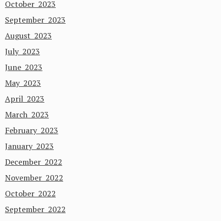
October 2023
September 2023
August 2023
July 2023
June 2023
May 2023
April 2023
March 2023
February 2023
January 2023
December 2022
November 2022
October 2022
September 2022