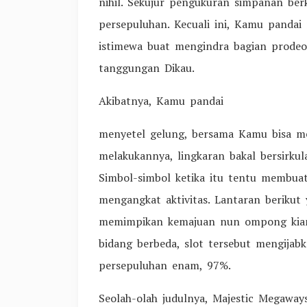
nihil. Sekujur pengukuran simpanan berk
persepuluhan. Kecuali ini, Kamu pandai 
istimewa buat mengindra bagian prode
tanggungan Dikau.
Akibatnya, Kamu pandai
menyetel gelung, bersama Kamu bisa mel
melakukannya, lingkaran bakal bersirk
Simbol-simbol ketika itu tentu membu
mengangkat aktivitas. Lantaran berikut
memimpikan kemajuan nun ompong kian
bidang berbeda, slot tersebut mengija
persepuluhan enam, 97%.
Seolah-olah judulnya, Majestic Megawa