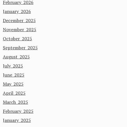
February 2026
January 2026
December 2025
November 2025
October 2025
September 2025
August 2025
July 2025
June 2025
May 2025
April 2025
March 2025
February 2025
January 2025