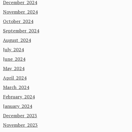
December 2024
November 2024
October 2024
September 2024
August 2024
July 2024
June 2024
May 2024
April 2024
March 2024
February 2024
January 2024
December 2023
November 2023