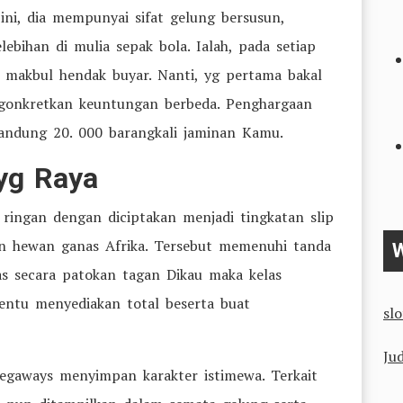
 ini, dia mempunyai sifat gelung bersusun,
ebihan di mulia sepak bola. Ialah, pada setiap
 makbul hendak buyar. Nanti, yg pertama bakal
gonkretkan keuntungan berbeda. Penghargaan
ndung 20. 000 barangkali jaminan Kamu.
yg Raya
ringan dengan diciptakan menjadi tingkatan slip
n hewan ganas Afrika. Tersebut memenuhi tanda
W
s secara patokan tagan Dikau maka kelas
entu menyediakan total beserta buat
sl
Jud
Megaways menyimpan karakter istimewa. Terkait