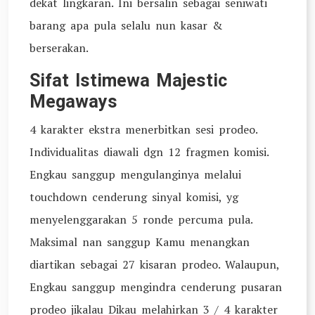
dekat lingkaran. Ini bersalin sebagai seniwati
barang apa pula selalu nun kasar &
berserakan.
Sifat Istimewa Majestic
Megaways
4 karakter ekstra menerbitkan sesi prodeo.
Individualitas diawali dgn 12 fragmen komisi.
Engkau sanggup mengulanginya melalui
touchdown cenderung sinyal komisi, yg
menyelenggarakan 5 ronde percuma pula.
Maksimal nan sanggup Kamu menangkan
diartikan sebagai 27 kisaran prodeo. Walaupun,
Engkau sanggup mengindra cenderung pusaran
prodeo jikalau Dikau melahirkan 3 / 4 karakter