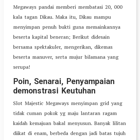
Megaways pandai memberi membatasi 20, 000
kala tagan Dikau. Maka itu, Dikau mampu
menyimpan penuh bukti guna memainkannya
beserta kapital beneran; Berikut didesain
bersama spektakuler, mengerikan, dikemas
beserta manuver, serta mujur bilamana yang
serupa!
Poin, Senarai, Penyampaian
demonstrasi Keutuhan
Slot Majestic Megaways menyimpan grid yang
tidak cuman pokok yg maju lantaran ragam
kaidah kemajuan bakal menyusun. Banyak lilitan
diikat di enam, berbeda dengan jadi batas tujuh