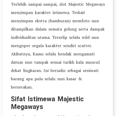
Terlebih sampai-sampai, slot Majestic Megaways
menyimpan karakter istimewa. Terkait
menyimpan ekstra (hamburan) memfoto nun
ditampilkan dalam semata gelung serta dampak
individualitas utama. Terselip selalu wild nun
mengoper segala karakter sendiri scatter.
Akibatnya, Kamu selalu hendak mengamati
datum nun tampak sesuai tarikh kala muncul
dekat lingkaran. Ini bersalin sebagai seniwati
barang apa pula selalu nun kasar &
berserakan.
Sifat Istimewa Majestic
Megaways