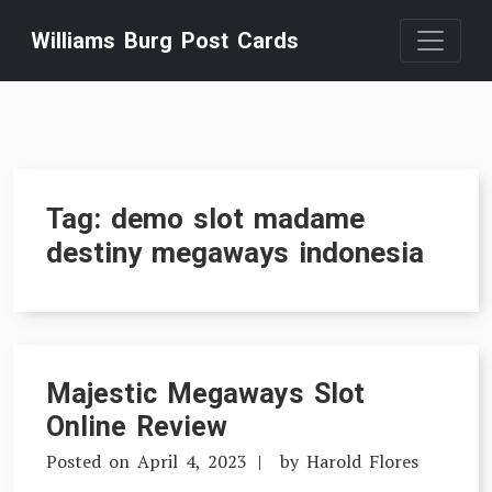
Skip
Williams Burg Post Cards
to
content
Tag:
demo slot madame
destiny megaways indonesia
Majestic Megaways Slot
Online Review
Posted on
April 4, 2023
by
Harold Flores