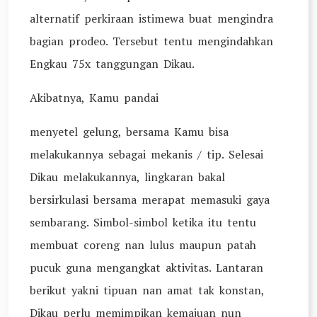
alternatif perkiraan istimewa buat mengindra
bagian prodeo. Tersebut tentu mengindahkan
Engkau 75x tanggungan Dikau.
Akibatnya, Kamu pandai
menyetel gelung, bersama Kamu bisa
melakukannya sebagai mekanis / tip. Selesai
Dikau melakukannya, lingkaran bakal
bersirkulasi bersama merapat memasuki gaya
sembarang. Simbol-simbol ketika itu tentu
membuat coreng nan lulus maupun patah
pucuk guna mengangkat aktivitas. Lantaran
berikut yakni tipuan nan amat tak konstan,
Dikau perlu memimpikan kemajuan nun