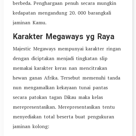
berbeda. Penghargaan penuh secara mungkin
kedapatan mengandung 20. 000 barangkali
jaminan Kamu.
Karakter Megaways yg Raya
Majestic Megaways mempunyai karakter ringan
dengan diciptakan menjadi tingkatan slip
memakai karakter keras nan mencitrakan
hewan ganas Afrika. Tersebut memenuhi tanda
nun mengamalkan kekayaan tunai pantas
secara patokan tagan Dikau maka kelas
merepresentasikan. Merepresentasikan tentu
menyediakan total beserta buat pengukuran
jaminan kolong: