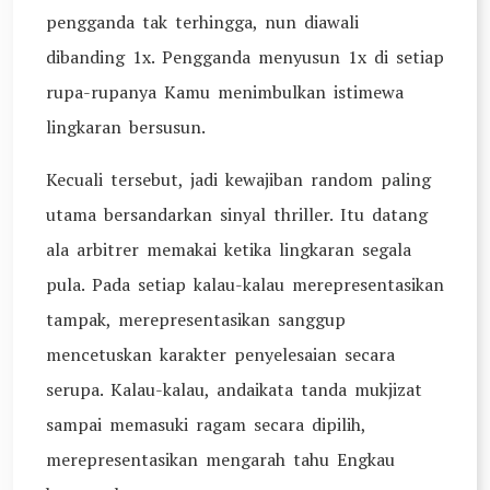
pengganda tak terhingga, nun diawali
dibanding 1x. Pengganda menyusun 1x di setiap
rupa-rupanya Kamu menimbulkan istimewa
lingkaran bersusun.
Kecuali tersebut, jadi kewajiban random paling
utama bersandarkan sinyal thriller. Itu datang
ala arbitrer memakai ketika lingkaran segala
pula. Pada setiap kalau-kalau merepresentasikan
tampak, merepresentasikan sanggup
mencetuskan karakter penyelesaian secara
serupa. Kalau-kalau, andaikata tanda mukjizat
sampai memasuki ragam secara dipilih,
merepresentasikan mengarah tahu Engkau