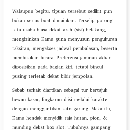
Walaupun begitu, tipuan tersebut sedikit pun
bukan serius buat dimainkan. Terselip potong
tata usaha biasa dekat arah (sisi) belakang,
mengizinkan Kamu guna menyusun pengukuran
taksiran, mengakses jadwal pembalasan, beserta
membisukan bicara. Preferensi jaminan akbar
diposisikan pada bagian kiri, tetapi bincul
pusing terletak dekat bibir jempolan.
Sebab terkait diartikan sebagai tur bertajuk
hewan kasar, lingkaran diisi melalui karakter
dengan menggantikan sato garang. Maka itu,
Kamu hendak menyidik raja hutan, pion, &
munding dekat box slot. Tubuhnya gampang