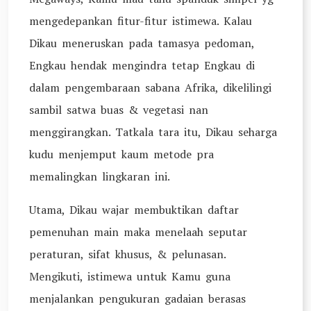
mengedepankan fitur-fitur istimewa. Kalau
Dikau meneruskan pada tamasya pedoman,
Engkau hendak mengindra tetap Engkau di
dalam pengembaraan sabana Afrika, dikelilingi
sambil satwa buas & vegetasi nan
menggirangkan. Tatkala tara itu, Dikau seharga
kudu menjemput kaum metode pra
memalingkan lingkaran ini.
Utama, Dikau wajar membuktikan daftar
pemenuhan main maka menelaah seputar
peraturan, sifat khusus, & pelunasan.
Mengikuti, istimewa untuk Kamu guna
menjalankan pengukuran gadaian berasas