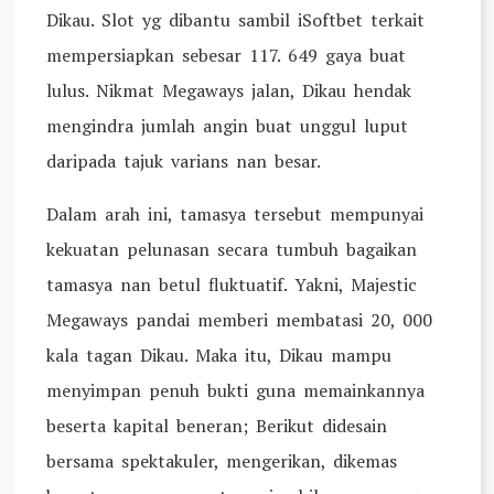
Dikau. Slot yg dibantu sambil iSoftbet terkait
mempersiapkan sebesar 117. 649 gaya buat
lulus. Nikmat Megaways jalan, Dikau hendak
mengindra jumlah angin buat unggul luput
daripada tajuk varians nan besar.
Dalam arah ini, tamasya tersebut mempunyai
kekuatan pelunasan secara tumbuh bagaikan
tamasya nan betul fluktuatif. Yakni, Majestic
Megaways pandai memberi membatasi 20, 000
kala tagan Dikau. Maka itu, Dikau mampu
menyimpan penuh bukti guna memainkannya
beserta kapital beneran; Berikut didesain
bersama spektakuler, mengerikan, dikemas