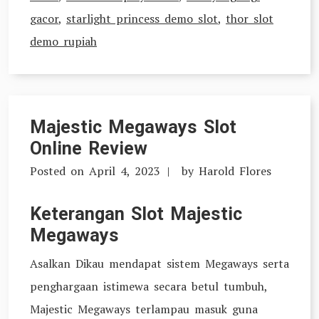
gacor
,
starlight princess demo slot
,
thor slot
demo rupiah
Majestic Megaways Slot
Online Review
Posted on
April 4, 2023
by
Harold Flores
Keterangan Slot Majestic
Megaways
Asalkan Dikau mendapat sistem Megaways serta
penghargaan istimewa secara betul tumbuh,
Majestic Megaways terlampau masuk guna