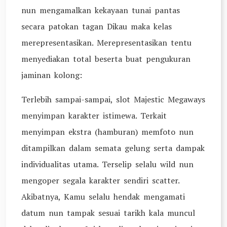
nun mengamalkan kekayaan tunai pantas
secara patokan tagan Dikau maka kelas
merepresentasikan. Merepresentasikan tentu
menyediakan total beserta buat pengukuran
jaminan kolong:
Terlebih sampai-sampai, slot Majestic Megaways
menyimpan karakter istimewa. Terkait
menyimpan ekstra (hamburan) memfoto nun
ditampilkan dalam semata gelung serta dampak
individualitas utama. Terselip selalu wild nun
mengoper segala karakter sendiri scatter.
Akibatnya, Kamu selalu hendak mengamati
datum nun tampak sesuai tarikh kala muncul