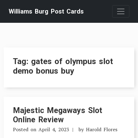
Skip
Williams Burg Post Cards
to
content
Tag:
gates of olympus slot
demo bonus buy
Majestic Megaways Slot
Online Review
Posted on
April 4, 2023
by
Harold Flores