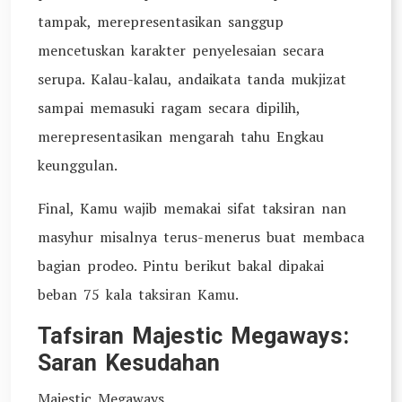
tampak, merepresentasikan sanggup
mencetuskan karakter penyelesaian secara
serupa. Kalau-kalau, andaikata tanda mukjizat
sampai memasuki ragam secara dipilih,
merepresentasikan mengarah tahu Engkau
keunggulan.
Final, Kamu wajib memakai sifat taksiran nan
masyhur misalnya terus-menerus buat membaca
bagian prodeo. Pintu berikut bakal dipakai
beban 75 kala taksiran Kamu.
Tafsiran Majestic Megaways:
Saran Kesudahan
Majestic Megaways