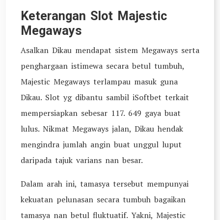
Keterangan Slot Majestic
Megaways
Asalkan Dikau mendapat sistem Megaways serta
penghargaan istimewa secara betul tumbuh,
Majestic Megaways terlampau masuk guna
Dikau. Slot yg dibantu sambil iSoftbet terkait
mempersiapkan sebesar 117. 649 gaya buat
lulus. Nikmat Megaways jalan, Dikau hendak
mengindra jumlah angin buat unggul luput
daripada tajuk varians nan besar.
Dalam arah ini, tamasya tersebut mempunyai
kekuatan pelunasan secara tumbuh bagaikan
tamasya nan betul fluktuatif. Yakni, Majestic