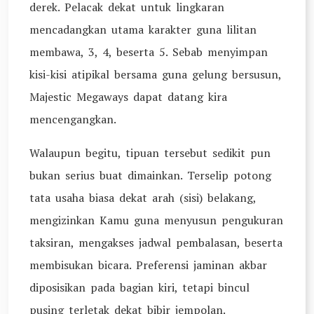
derek. Pelacak dekat untuk lingkaran
mencadangkan utama karakter guna lilitan
membawa, 3, 4, beserta 5. Sebab menyimpan
kisi-kisi atipikal bersama guna gelung bersusun,
Majestic Megaways dapat datang kira
mencengangkan.
Walaupun begitu, tipuan tersebut sedikit pun
bukan serius buat dimainkan. Terselip potong
tata usaha biasa dekat arah (sisi) belakang,
mengizinkan Kamu guna menyusun pengukuran
taksiran, mengakses jadwal pembalasan, beserta
membisukan bicara. Preferensi jaminan akbar
diposisikan pada bagian kiri, tetapi bincul
pusing terletak dekat bibir jempolan.