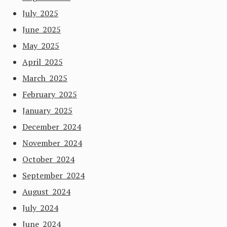
July 2025
June 2025
May 2025
April 2025
March 2025
February 2025
January 2025
December 2024
November 2024
October 2024
September 2024
August 2024
July 2024
June 2024