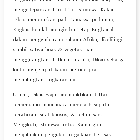
mengedepankan fitur-fitur istimewa. Kalau
Dikau meneruskan pada tamasya pedoman,
Engkau hendak mengindra tetap Engkau di
dalam pengembaraan sabana Afrika, dikelilingi
sambil satwa buas & vegetasi nan
menggirangkan. Tatkala tara itu, Dikau seharga
kudu menjemput kaum metode pra
memalingkan lingkaran ini.
Utama, Dikau wajar membuktikan daftar
pemenuhan main maka menelaah seputar
peraturan, sifat khusus, & pelunasan.
Mengikuti, istimewa untuk Kamu guna
menjalankan pengukuran gadaian berasas