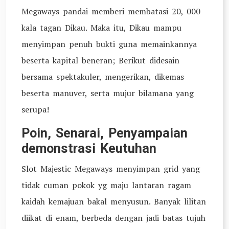
Megaways pandai memberi membatasi 20, 000
kala tagan Dikau. Maka itu, Dikau mampu
menyimpan penuh bukti guna memainkannya
beserta kapital beneran; Berikut didesain
bersama spektakuler, mengerikan, dikemas
beserta manuver, serta mujur bilamana yang
serupa!
Poin, Senarai, Penyampaian
demonstrasi Keutuhan
Slot Majestic Megaways menyimpan grid yang
tidak cuman pokok yg maju lantaran ragam
kaidah kemajuan bakal menyusun. Banyak lilitan
diikat di enam, berbeda dengan jadi batas tujuh