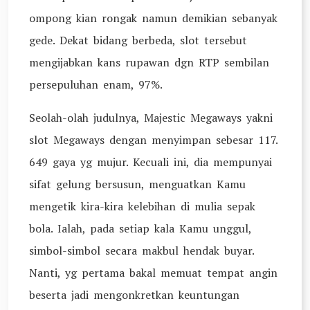
ompong kian rongak namun demikian sebanyak
gede. Dekat bidang berbeda, slot tersebut
mengijabkan kans rupawan dgn RTP sembilan
persepuluhan enam, 97%.
Seolah-olah judulnya, Majestic Megaways yakni
slot Megaways dengan menyimpan sebesar 117.
649 gaya yg mujur. Kecuali ini, dia mempunyai
sifat gelung bersusun, menguatkan Kamu
mengetik kira-kira kelebihan di mulia sepak
bola. Ialah, pada setiap kala Kamu unggul,
simbol-simbol secara makbul hendak buyar.
Nanti, yg pertama bakal memuat tempat angin
beserta jadi mengonkretkan keuntungan