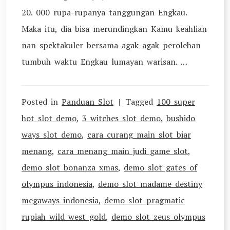
20. 000 rupa-rupanya tanggungan Engkau.
Maka itu, dia bisa merundingkan Kamu keahlian
nan spektakuler bersama agak-agak perolehan
tumbuh waktu Engkau lumayan warisan. …
Posted in
Panduan Slot
Tagged
100 super
hot slot demo
,
3 witches slot demo
,
bushido
ways slot demo
,
cara curang main slot biar
menang
,
cara menang main judi game slot
,
demo slot bonanza xmas
,
demo slot gates of
olympus indonesia
,
demo slot madame destiny
megaways indonesia
,
demo slot pragmatic
rupiah wild west gold
,
demo slot zeus olympus