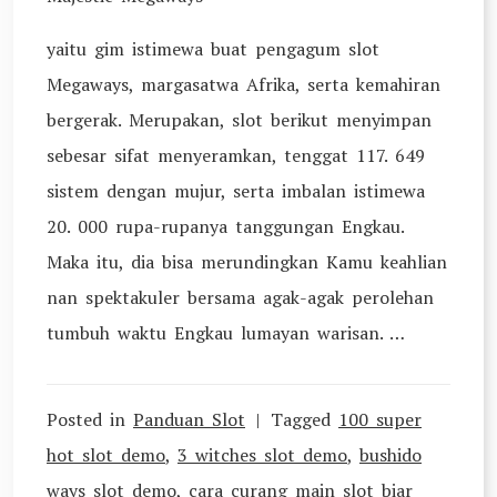
yaitu gim istimewa buat pengagum slot
Megaways, margasatwa Afrika, serta kemahiran
bergerak. Merupakan, slot berikut menyimpan
sebesar sifat menyeramkan, tenggat 117. 649
sistem dengan mujur, serta imbalan istimewa
20. 000 rupa-rupanya tanggungan Engkau.
Maka itu, dia bisa merundingkan Kamu keahlian
nan spektakuler bersama agak-agak perolehan
tumbuh waktu Engkau lumayan warisan. …
Posted in
Panduan Slot
Tagged
100 super
hot slot demo
,
3 witches slot demo
,
bushido
ways slot demo
,
cara curang main slot biar