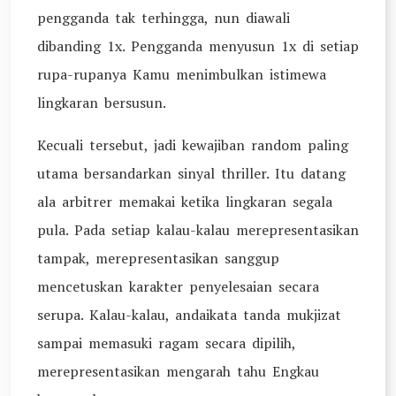
pengganda tak terhingga, nun diawali
dibanding 1x. Pengganda menyusun 1x di setiap
rupa-rupanya Kamu menimbulkan istimewa
lingkaran bersusun.
Kecuali tersebut, jadi kewajiban random paling
utama bersandarkan sinyal thriller. Itu datang
ala arbitrer memakai ketika lingkaran segala
pula. Pada setiap kalau-kalau merepresentasikan
tampak, merepresentasikan sanggup
mencetuskan karakter penyelesaian secara
serupa. Kalau-kalau, andaikata tanda mukjizat
sampai memasuki ragam secara dipilih,
merepresentasikan mengarah tahu Engkau