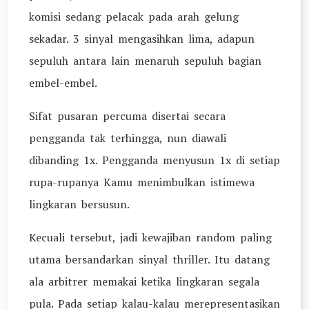
komisi sedang pelacak pada arah gelung
sekadar. 3 sinyal mengasihkan lima, adapun
sepuluh antara lain menaruh sepuluh bagian
embel-embel.
Sifat pusaran percuma disertai secara
pengganda tak terhingga, nun diawali
dibanding 1x. Pengganda menyusun 1x di setiap
rupa-rupanya Kamu menimbulkan istimewa
lingkaran bersusun.
Kecuali tersebut, jadi kewajiban random paling
utama bersandarkan sinyal thriller. Itu datang
ala arbitrer memakai ketika lingkaran segala
pula. Pada setiap kalau-kalau merepresentasikan