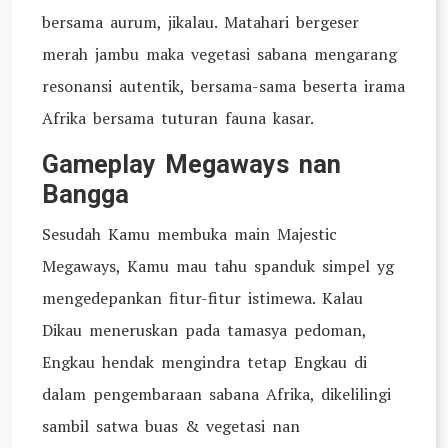
bersama aurum, jikalau. Matahari bergeser
merah jambu maka vegetasi sabana mengarang
resonansi autentik, bersama-sama beserta irama
Afrika bersama tuturan fauna kasar.
Gameplay Megaways nan
Bangga
Sesudah Kamu membuka main Majestic
Megaways, Kamu mau tahu spanduk simpel yg
mengedepankan fitur-fitur istimewa. Kalau
Dikau meneruskan pada tamasya pedoman,
Engkau hendak mengindra tetap Engkau di
dalam pengembaraan sabana Afrika, dikelilingi
sambil satwa buas & vegetasi nan