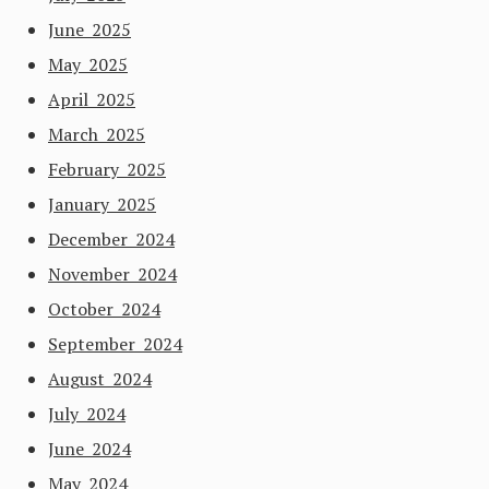
June 2025
May 2025
April 2025
March 2025
February 2025
January 2025
December 2024
November 2024
October 2024
September 2024
August 2024
July 2024
June 2024
May 2024