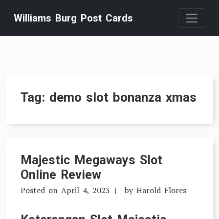
Skip
Williams Burg Post Cards
to
content
Tag:
demo slot bonanza xmas
Majestic Megaways Slot
Online Review
Posted on
April 4, 2023
by
Harold Flores