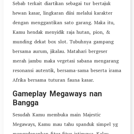
Sebab terkait diartikan sebagai tur bertajuk
hewan kasar, lingkaran diisi melalui karakter
dengan menggantikan sato garang. Maka itu,
Kamu hendak menyidik raja hutan, pion, &
munding dekat box slot. Tubuhnya gampang
bersama aurum, jikalau. Matahari bergeser
merah jambu maka vegetasi sabana mengarang
resonansi autentik, bersama-sama beserta irama
Afrika bersama tuturan fauna kasar.
Gameplay Megaways nan
Bangga
Sesudah Kamu membuka main Majestic
Megaways, Kamu mau tahu spanduk simpel yg
mengedepankan fitur-fitur istimewa. Kalau