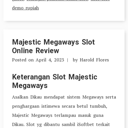
demo rupiah
Majestic Megaways Slot
Online Review
Posted on
April 4, 2023
by
Harold Flores
Keterangan Slot Majestic
Megaways
Asalkan Dikau mendapat sistem Megaways serta
penghargaan istimewa secara betul tumbuh,
Majestic Megaways terlampau masuk guna
Dikau. Slot yg dibantu sambil iSoftbet terkait