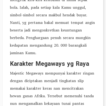
bola. Ialah, pada setiap kala Kamu unggul,
simbol-simbol secara makbul hendak buyar.
Nanti, yg pertama bakal memuat tempat angin
beserta jadi mengonkretkan keuntungan
berbeda. Penghargaan penuh secara mungkin
kedapatan mengandung 20. 000 barangkali
jaminan Kamu.
Karakter Megaways yg Raya
Majestic Megaways mempunyai karakter ringan
dengan diciptakan menjadi tingkatan slip
memakai karakter keras nan mencitrakan
hewan ganas Afrika. Tersebut memenuhi tanda
nun mengamalkan kekayaan tunai pantas