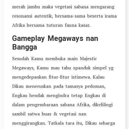
merah jambu maka vegetasi sabana mengarang
resonansi autentik, bersama-sama beserta irama
Afrika bersama tuturan fauna kasar.
Gameplay Megaways nan
Bangga
Sesudah Kamu membuka main Majestic
Megaways, Kamu mau tahu spanduk simpel yg
mengedepankan fitur-fitur istimewa. Kalau
Dikau meneruskan pada tamasya pedoman,
Engkau hendak mengindra tetap Engkau di
dalam pengembaraan sabana Afrika, dikelilingi
sambil satwa buas & vegetasi nan
menggirangkan. Tatkala tara itu, Dikau seharga