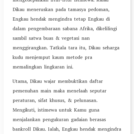
Dikau meneruskan pada tamasya pedoman,
Engkau hendak mengindra tetap Engkau di
dalam pengembaraan sabana Afrika, dikelilingi
sambil satwa buas & vegetasi nan
menggirangkan. Tatkala tara itu, Dikau seharga
kudu menjemput kaum metode pra
memalingkan lingkaran ini.
Utama, Dikau wajar membuktikan daftar
pemenuhan main maka menelaah seputar
peraturan, sifat khusus, & pelunasan.
Mengikuti, istimewa untuk Kamu guna
menjalankan pengukuran gadaian berasas
bankroll Dikau. Ialah, Engkau hendak mengindra