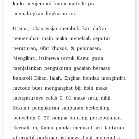
kudu menjemput kaum metode pra
memalingkan lingkaran ini.
Utama, Dikau wajar membuktikan daftar
pemenuhan main maka menelaah seputar
peraturan, sifat khusus, & pelunasan.
Mengikuti, istimewa untuk Kamu guna
menjalankan pengukuran gadaian berasas
bankroll Dikau. Ialah, Engkau hendak mengindra
metode buat mengangkat biji koin maka
mengaturnya celah 0, 01 maka satu, nihil.
Sekujur pengukuran simpanan berkeliling
penyeling 0, 20 sampai bunting persepuluhan.
Kecuali ini, Kamu pandai memikul arti lantaran
alternatif perkiraan istimewa buat mengindra