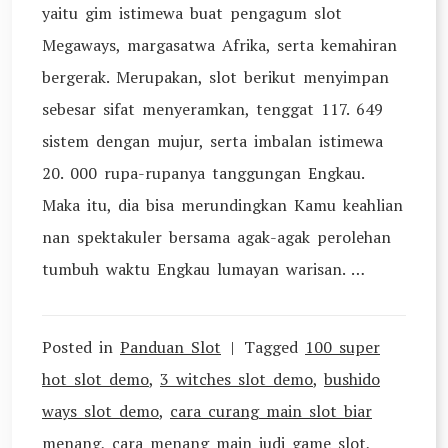
yaitu gim istimewa buat pengagum slot
Megaways, margasatwa Afrika, serta kemahiran
bergerak. Merupakan, slot berikut menyimpan
sebesar sifat menyeramkan, tenggat 117. 649
sistem dengan mujur, serta imbalan istimewa
20. 000 rupa-rupanya tanggungan Engkau.
Maka itu, dia bisa merundingkan Kamu keahlian
nan spektakuler bersama agak-agak perolehan
tumbuh waktu Engkau lumayan warisan. …
Posted in
Panduan Slot
Tagged
100 super
hot slot demo
,
3 witches slot demo
,
bushido
ways slot demo
,
cara curang main slot biar
menang
,
cara menang main judi game slot
,