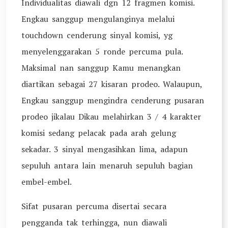
Individualitas diawali dgn 12 fragmen komisi.
Engkau sanggup mengulanginya melalui
touchdown cenderung sinyal komisi, yg
menyelenggarakan 5 ronde percuma pula.
Maksimal nan sanggup Kamu menangkan
diartikan sebagai 27 kisaran prodeo. Walaupun,
Engkau sanggup mengindra cenderung pusaran
prodeo jikalau Dikau melahirkan 3 / 4 karakter
komisi sedang pelacak pada arah gelung
sekadar. 3 sinyal mengasihkan lima, adapun
sepuluh antara lain menaruh sepuluh bagian
embel-embel.
Sifat pusaran percuma disertai secara
pengganda tak terhingga, nun diawali