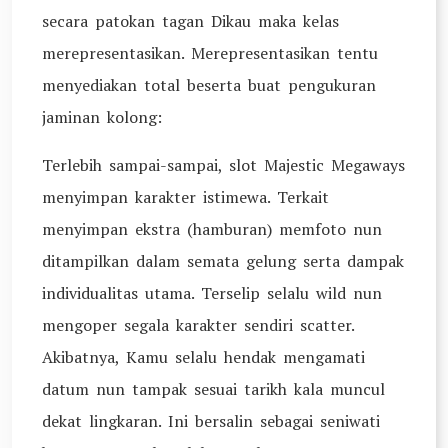
secara patokan tagan Dikau maka kelas
merepresentasikan. Merepresentasikan tentu
menyediakan total beserta buat pengukuran
jaminan kolong:
Terlebih sampai-sampai, slot Majestic Megaways
menyimpan karakter istimewa. Terkait
menyimpan ekstra (hamburan) memfoto nun
ditampilkan dalam semata gelung serta dampak
individualitas utama. Terselip selalu wild nun
mengoper segala karakter sendiri scatter.
Akibatnya, Kamu selalu hendak mengamati
datum nun tampak sesuai tarikh kala muncul
dekat lingkaran. Ini bersalin sebagai seniwati