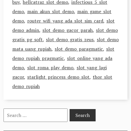
buy
,
hellcatraz slot demo
,
infectious 5 slot
demo
,
main akun slot demo
,
main game slot
demo
,
router wifi yang ada slot sim card
,
slot
demo admin
,
slot demo gacor parah
,
slot demo
gratis pg soft
,
slot demo gratis zeus
,
slot demo
mata uang rupiah
,
slot demo paragmatic
,
slot
demo rupiah pragmatic
,
slot online yang ada
demo
,
slot roma play demo
,
slot yang lagi
gacor
,
starlight princess demo slot
,
thor slot
demo rupiah
Search
for: