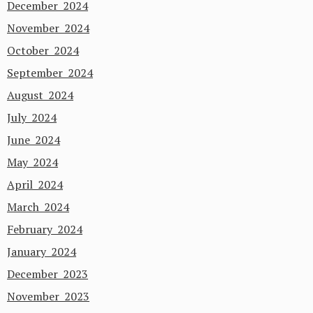
December 2024
November 2024
October 2024
September 2024
August 2024
July 2024
June 2024
May 2024
April 2024
March 2024
February 2024
January 2024
December 2023
November 2023