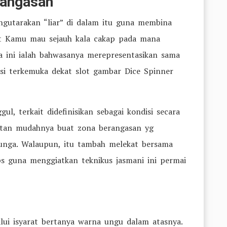
angasan
gutarakan “liar” di dalam itu guna membina
bat Kamu mau sejauh kala cakap pada mana
na ini ialah bahwasanya merepresentasikan sama
isi terkemuka dekat slot gambar Dice Spinner
l, terkait didefinisikan sebagai kondisi secara
uatan mudahnya buat zona berangasan yg
unga. Walaupun, itu tambah melekat bersama
eps guna menggiatkan teknikus jasmani ini permai
lui isyarat bertanya warna ungu dalam atasnya.