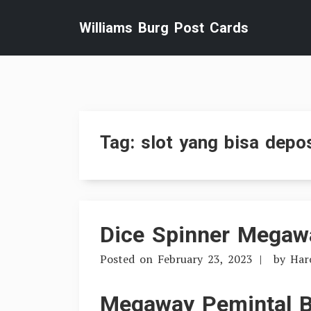
Skip
Williams Burg Post Cards
to
content
Tag:
slot yang bisa depos
Dice Spinner Megawa
Posted on
February 23, 2023
by
Har
Megaway Pemintal B