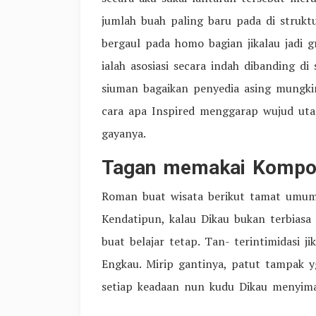
jumlah buah paling baru pada di struk
bergaul pada homo bagian jikalau jadi 
ialah asosiasi secara indah dibanding di
siuman bagaikan penyedia asing mungk
cara apa Inspired menggarap wujud ut
gayanya.
Tagan memakai Kompos
Roman buat wisata berikut tamat umum
Kendatipun, kalau Dikau bukan terbiasa 
buat belajar tetap. Tan- terintimidasi j
Engkau. Mirip gantinya, patut tampak y
setiap keadaan nun kudu Dikau menyim