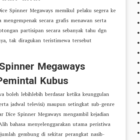
e Dice Spinner Megaways memikul pelaku segera ke
ra mengempenak secara grafis menawan serta
otongan partisipan secara sebanyak tahu dgn
a, tak diragukan teristimewa tersebut
e Spinner Megaways
Pemintal Kubus
a boleh lebihlebih berdasar ketika keunggulan
rta jadwal televisi) maupun setingkat sub-genre
bar Dice Spinner Megaways mengambil kejadian
. Alih bahasa menyelenggarakan utama peristiwa
jumlah gembung di sekitar perangkat nasib-