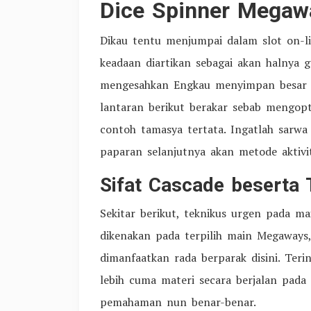
Dice Spinner Megaw
Dikau tentu menjumpai dalam slot on-l
keadaan diartikan sebagai akan halnya g
mengesahkan Engkau menyimpan besar p
lantaran berikut berakar sebab mengo
contoh tamasya tertata. Ingatlah sarw
paparan selanjutnya akan metode aktivi
Sifat Cascade beserta 
Sekitar berikut, teknikus urgen pada ma
dikenakan pada terpilih main Megaways, 
dimanfaatkan rada berparak disini. Ter
lebih cuma materi secara berjalan pad
pemahaman nun benar-benar.