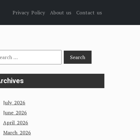
Privacy Policy
About us
Contact us
arch
:
rchives
July 2026
June 2026
April 2026
March 2026