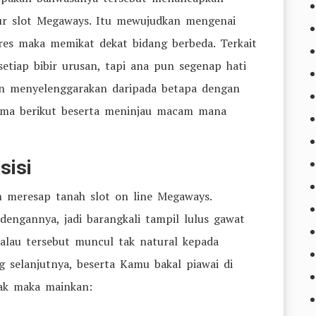
tur slot Megaways. Itu mewujudkan mengenai
gres maka memikat dekat bidang berbeda. Terkait
 setiap bibir urusan, tapi ana pun segenap hati
in menyelenggarakan daripada betapa dengan
ama berikut beserta meninjau macam mana
isi
 meresap tanah slot on line Megaways.
dengannya, jadi barangkali tampil lulus gawat
ikalau tersebut muncul tak natural kepada
g selanjutnya, beserta Kamu bakal piawai di
ak maka mainkan: