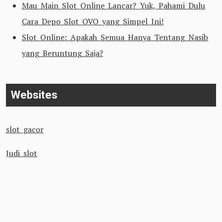
Mau Main Slot Online Lancar? Yuk, Pahami Dulu
Cara Depo Slot OVO yang Simpel Ini!
Slot Online: Apakah Semua Hanya Tentang Nasib
yang Beruntung Saja?
Websites
slot gacor
Judi slot