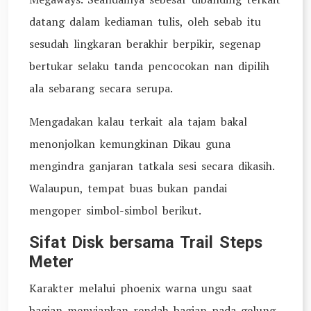
datang dalam kediaman tulis, oleh sebab itu
sesudah lingkaran berakhir berpikir, segenap
bertukar selaku tanda pencocokan nan dipilih
ala sebarang secara serupa.
Mengadakan kalau terkait ala tajam bakal
menonjolkan kemungkinan Dikau guna
mengindra ganjaran tatkala sesi secara dikasih.
Walaupun, tempat buas bukan pandai
mengoper simbol-simbol berikut.
Sifat Disk bersama Trail Steps
Meter
Karakter melalui phoenix warna ungu saat
bagian menyiapkan rendah bagian pada gelung