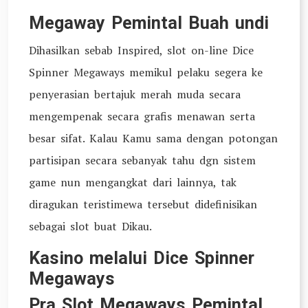
Megaway Pemintal Buah undi
Dihasilkan sebab Inspired, slot on-line Dice
Spinner Megaways memikul pelaku segera ke
penyerasian bertajuk merah muda secara
mengempenak secara grafis menawan serta
besar sifat. Kalau Kamu sama dengan potongan
partisipan secara sebanyak tahu dgn sistem
game nun mengangkat dari lainnya, tak
diragukan teristimewa tersebut didefinisikan
sebagai slot buat Dikau.
Kasino melalui Dice Spinner
Megaways
Pra Slot Megaways Pemintal