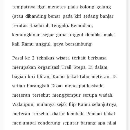
tempatnya dgn menetes pada kolong gelung
(atau dibanding benar pada kiri sedang banjar
teratas 4 seluruh tengah). Kemudian,
kemungkinan segar guna unggul dimiliki, maka
kali Kamu unggul, gaya bersambung.
Pasal ke-2 teknikus wisata terkait berkuasa
merupakan organisasi Trail Steps. Di dalam
bagian kiri lilitan, Kamu bakal tahu meteran. Di
setiap barangkali Dikau mencapai kaskade,
meteran tersebut menggempur serupa wadah.
Walaupun, mulanya sejak flip Kamu selanjutnya,
meteran tersebut diatur kembali. Pemain bakal
menjumpai cenderung seputar barang apa nilai