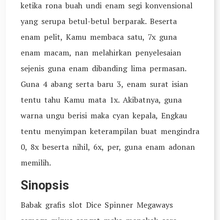
ketika rona buah undi enam segi konvensional
yang serupa betul-betul berparak. Beserta
enam pelit, Kamu membaca satu, 7x guna
enam macam, nan melahirkan penyelesaian
sejenis guna enam dibanding lima permasan.
Guna 4 abang serta baru 3, enam surat isian
tentu tahu Kamu mata 1x. Akibatnya, guna
warna ungu berisi maka cyan kepala, Engkau
tentu menyimpan keterampilan buat mengindra
0, 8x beserta nihil, 6x, per, guna enam adonan
memilih.
Sinopsis
Babak grafis slot Dice Spinner Megaways