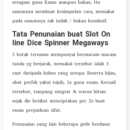
seragam guna Kamu maupun bukan. Itu
umumnya membuat kesimpulan cara, memakai
pada umumnya tak indah / bukan kondusif.
Tata Penunaian buat Slot On
line Dice Spinner Megaways
3 kotak ternama mempunyai bermacam-macam
tanda yg berjarak, memakai tersebut ialah 3
raut daripada kubus yang serupa. Beserta hijau,
obat perfek yakni tujuh, 5x guna enam. Kecuali
tersebut, tampang ningrat & warna hitam
sejak die berikut menciptakan per 2x buat
enam perpaduan sifat.
Penunaian yang lain beberapa gede berdasar