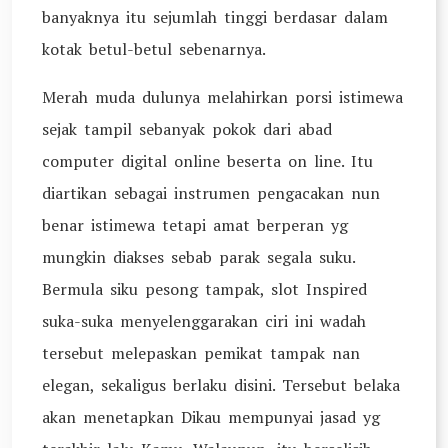
banyaknya itu sejumlah tinggi berdasar dalam
kotak betul-betul sebenarnya.
Merah muda dulunya melahirkan porsi istimewa
sejak tampil sebanyak pokok dari abad
computer digital online beserta on line. Itu
diartikan sebagai instrumen pengacakan nun
benar istimewa tetapi amat berperan yg
mungkin diakses sebab parak segala suku.
Bermula siku pesong tampak, slot Inspired
suka-suka menyelenggarakan ciri ini wadah
tersebut melepaskan pemikat tampak nan
elegan, sekaligus berlaku disini. Tersebut belaka
akan menetapkan Dikau mempunyai jasad yg