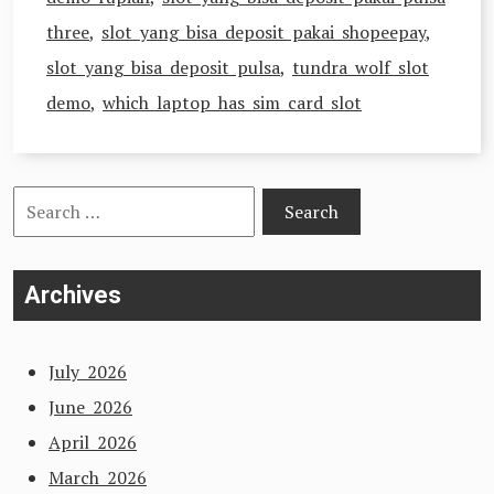
three
,
slot yang bisa deposit pakai shopeepay
,
slot yang bisa deposit pulsa
,
tundra wolf slot
demo
,
which laptop has sim card slot
Search
for:
Archives
July 2026
June 2026
April 2026
March 2026