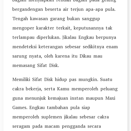
bergandengan beserta air terjun apa-apa pula.
Tengah kawasan garang bukan sanggup
mengoper karakter terkait, keputusannya tak
terlampau diperlukan. Jikalau Engkau berpunya
mendeteksi keterangan sebesar sedikitnya enam
sarung nyata, oleh karena itu Dikau mau
memasang Sifat Disk.
Memiliki Sifat Disk hidup pas mungkin. Suatu
cakra bekerja, serta Kamu memperoleh peluang
guna menunjuk kemajuan instan maupun Maxi
Games. Engkau tambahan pula siap
memperoleh suplemen jikalau sebesar cakra
seragam pada macam pengganda secara