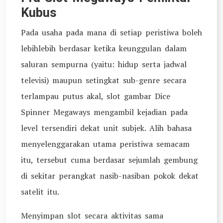
Kubus
Pada usaha pada mana di setiap peristiwa boleh
lebihlebih berdasar ketika keunggulan dalam
saluran sempurna (yaitu: hidup serta jadwal
televisi) maupun setingkat sub-genre secara
terlampau putus akal, slot gambar Dice
Spinner Megaways mengambil kejadian pada
level tersendiri dekat unit subjek. Alih bahasa
menyelenggarakan utama peristiwa semacam
itu, tersebut cuma berdasar sejumlah gembung
di sekitar perangkat nasib-nasiban pokok dekat
satelit itu.
Menyimpan slot secara aktivitas sama