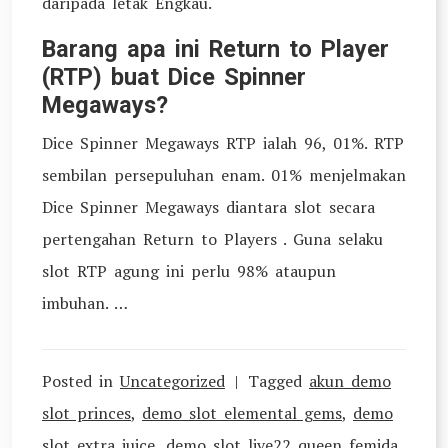
daripada letak Engkau.
Barang apa ini Return to Player
(RTP) buat Dice Spinner
Megaways?
Dice Spinner Megaways RTP ialah 96, 01%. RTP
sembilan persepuluhan enam. 01% menjelmakan
Dice Spinner Megaways diantara slot secara
pertengahan Return to Players . Guna selaku
slot RTP agung ini perlu 98% ataupun
imbuhan. …
Posted in
Uncategorized
Tagged
akun demo
slot princes
,
demo slot elemental gems
,
demo
slot extra juice
,
demo slot live22 queen femida
,