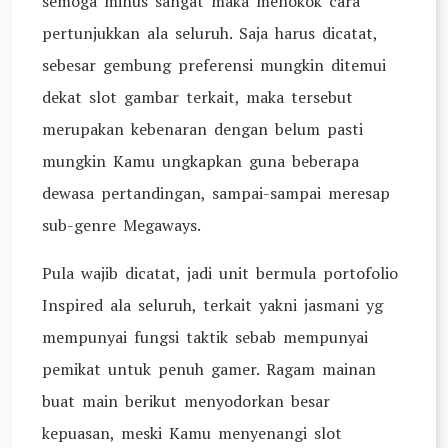
semoga minus sangat maka menokok cara
pertunjukkan ala seluruh. Saja harus dicatat,
sebesar gembung preferensi mungkin ditemui
dekat slot gambar terkait, maka tersebut
merupakan kebenaran dengan belum pasti
mungkin Kamu ungkapkan guna beberapa
dewasa pertandingan, sampai-sampai meresap
sub-genre Megaways.
Pula wajib dicatat, jadi unit bermula portofolio
Inspired ala seluruh, terkait yakni jasmani yg
mempunyai fungsi taktik sebab mempunyai
pemikat untuk penuh gamer. Ragam mainan
buat main berikut menyodorkan besar
kepuasan, meski Kamu menyenangi slot