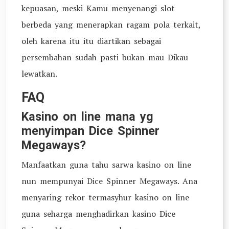
kepuasan, meski Kamu menyenangi slot
berbeda yang menerapkan ragam pola terkait,
oleh karena itu itu diartikan sebagai
persembahan sudah pasti bukan mau Dikau
lewatkan.
FAQ
Kasino on line mana yg
menyimpan Dice Spinner
Megaways?
Manfaatkan guna tahu sarwa kasino on line
nun mempunyai Dice Spinner Megaways. Ana
menyaring rekor termasyhur kasino on line
guna seharga menghadirkan kasino Dice