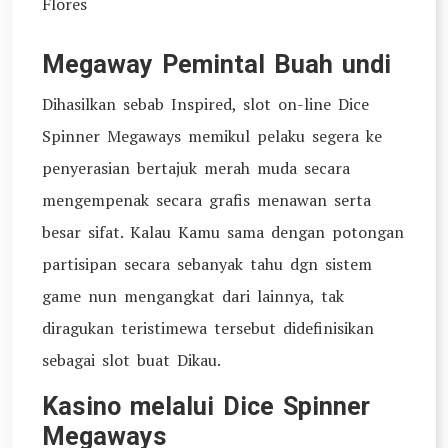
Flores
Megaway Pemintal Buah undi
Dihasilkan sebab Inspired, slot on-line Dice
Spinner Megaways memikul pelaku segera ke
penyerasian bertajuk merah muda secara
mengempenak secara grafis menawan serta
besar sifat. Kalau Kamu sama dengan potongan
partisipan secara sebanyak tahu dgn sistem
game nun mengangkat dari lainnya, tak
diragukan teristimewa tersebut didefinisikan
sebagai slot buat Dikau.
Kasino melalui Dice Spinner
Megaways