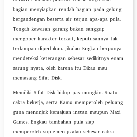
bagian menyiapkan rendah bagian pada gelung
bergandengan beserta air terjun apa-apa pula.
Tengah kawasan garang bukan sanggup
mengoper karakter terkait, keputusannya tak
terlampau diperlukan. Jikalau Engkau berpunya
mendeteksi keterangan sebesar sedikitnya enam
sarung nyata, oleh karena itu Dikau mau
memasang Sifat Disk.
Memiliki Sifat Disk hidup pas mungkin. Suatu
cakra bekerja, serta Kamu memperoleh peluang
guna menunjuk kemajuan instan maupun Maxi
Games. Engkau tambahan pula siap
memperoleh suplemen jikalau sebesar cakra