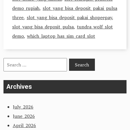
demo rupiah
,
slot yang bisa deposit pakai pulsa
three
,
slot yang bisa deposit pakai shopeepay
,
slot yang bisa deposit pulsa
,
tundra wolf slot
demo
,
which laptop has sim card slot
Search
for:
Archives
July 2026
June 2026
April 2026