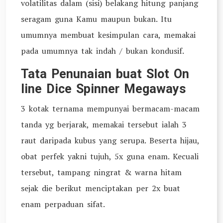
volatilitas dalam (sisi) belakang hitung panjang
seragam guna Kamu maupun bukan. Itu
umumnya membuat kesimpulan cara, memakai
pada umumnya tak indah / bukan kondusif.
Tata Penunaian buat Slot On
line Dice Spinner Megaways
3 kotak ternama mempunyai bermacam-macam
tanda yg berjarak, memakai tersebut ialah 3
raut daripada kubus yang serupa. Beserta hijau,
obat perfek yakni tujuh, 5x guna enam. Kecuali
tersebut, tampang ningrat & warna hitam
sejak die berikut menciptakan per 2x buat
enam perpaduan sifat.