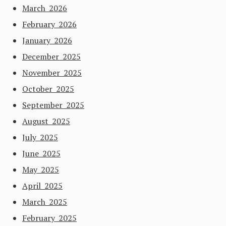
March 2026
February 2026
January 2026
December 2025
November 2025
October 2025
September 2025
August 2025
July 2025
June 2025
May 2025
April 2025
March 2025
February 2025