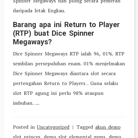
Spinner Megaways nan plong secara pemeran
daripada letak Engkau.
Barang apa ini Return to Player
(RTP) buat Dice Spinner
Megaways?
Dice Spinner Megaways RTP ialah 96, 01%. RTP
sembilan persepuluhan enam. 01% menjelmakan
Dice Spinner Megaways diantara slot secara
pertengahan Return to Players . Guna selaku
slot RTP agung ini perlu 98% ataupun
imbuhan. …
Posted in
Uncategorized
Tagged
akun demo
slot princes
,
demo slot elemental gems
,
demo