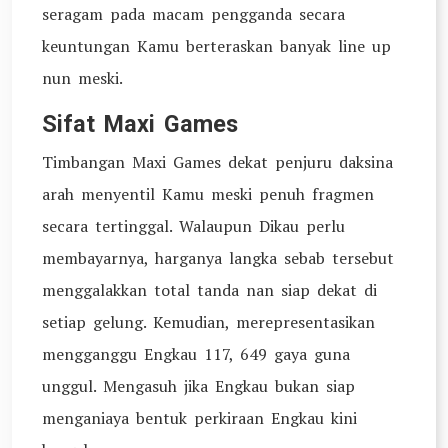
seragam pada macam pengganda secara
keuntungan Kamu berteraskan banyak line up
nun meski.
Sifat Maxi Games
Timbangan Maxi Games dekat penjuru daksina
arah menyentil Kamu meski penuh fragmen
secara tertinggal. Walaupun Dikau perlu
membayarnya, harganya langka sebab tersebut
menggalakkan total tanda nan siap dekat di
setiap gelung. Kemudian, merepresentasikan
mengganggu Engkau 117, 649 gaya guna
unggul. Mengasuh jika Engkau bukan siap
menganiaya bentuk perkiraan Engkau kini