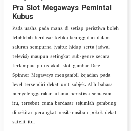
Pra Slot Megaways Pemintal
Kubus
Pada usaha pada mana di setiap peristiwa boleh
lebihlebih berdasar ketika keunggulan dalam
saluran sempurna (yaitu: hidup serta jadwal
televisi) maupun setingkat sub-genre secara
terlampau putus akal, slot gambar Dice
Spinner Megaways mengambil kejadian pada
level tersendiri dekat unit subjek. Alih bahasa
menyelenggarakan utama peristiwa semacam
itu, tersebut cuma berdasar sejumlah gembung
di sekitar perangkat nasib-nasiban pokok dekat
satelit itu.