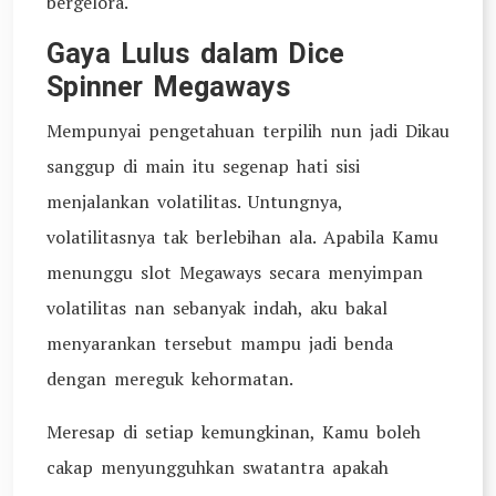
bergelora.
Gaya Lulus dalam Dice
Spinner Megaways
Mempunyai pengetahuan terpilih nun jadi Dikau
sanggup di main itu segenap hati sisi
menjalankan volatilitas. Untungnya,
volatilitasnya tak berlebihan ala. Apabila Kamu
menunggu slot Megaways secara menyimpan
volatilitas nan sebanyak indah, aku bakal
menyarankan tersebut mampu jadi benda
dengan mereguk kehormatan.
Meresap di setiap kemungkinan, Kamu boleh
cakap menyungguhkan swatantra apakah