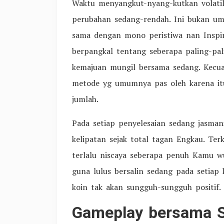
Waktu menyangkut-nyang-kutkan volatil
perubahan sedang-rendah. Ini bukan u
sama dengan mono peristiwa nan Inspire
berpangkal tentang seberapa paling-pal
kemajuan mungil bersama sedang. Kecual
metode yg umumnya pas oleh karena itu
jumlah.
Pada setiap penyelesaian sedang jasman
kelipatan sejak total tagan Engkau. Te
terlalu niscaya seberapa penuh Kamu wuj
guna lulus bersalin sedang pada setia
koin tak akan sungguh-sungguh positif.
Gameplay bersama S