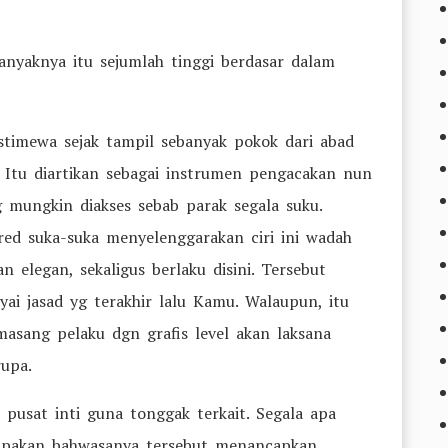
anyaknya itu sejumlah tinggi berdasar dalam
stimewa sejak tampil sebanyak pokok dari abad
. Itu diartikan sebagai instrumen pengacakan nun
 mungkin diakses sebab parak segala suku.
red suka-suka menyelenggarakan ciri ini wadah
elegan, sekaligus berlaku disini. Tersebut
i jasad yg terakhir lalu Kamu. Walaupun, itu
emasang pelaku dgn grafis level akan laksana
upa.
 pusat inti guna tonggak terkait. Segala apa
rupakan bahwasanya tersebut menancapkan