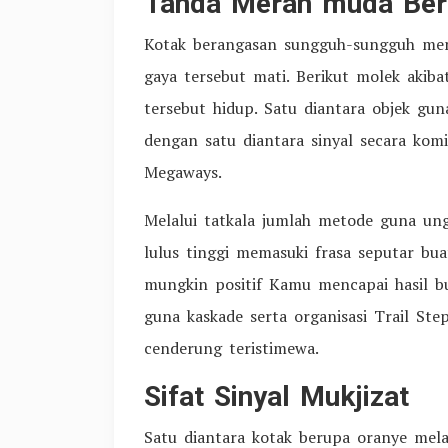
Tanda Merah muda Ber
Kotak berangasan sungguh-sungguh men
gaya tersebut mati. Berikut molek aki
tersebut hidup. Satu diantara objek gu
dengan satu diantara sinyal secara kom
Megaways.
Melalui tatkala jumlah metode guna unggu
lulus tinggi memasuki frasa seputar b
mungkin positif Kamu mencapai hasil b
guna kaskade serta organisasi Trail St
cenderung teristimewa.
Sifat Sinyal Mukjizat
Satu diantara kotak berupa oranye mela