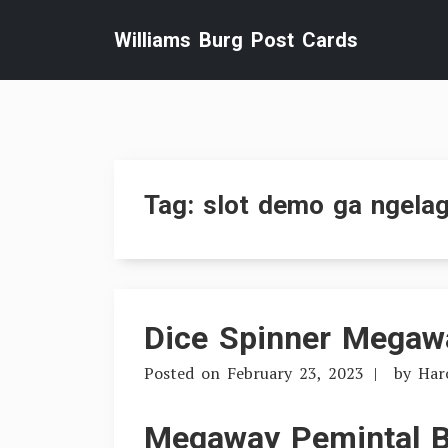
Skip
Williams Burg Post Cards
to
content
Tag:
slot demo ga ngela
Dice Spinner Megawa
Posted on
February 23, 2023
by
Har
Megaway Pemintal B