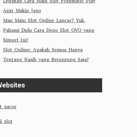
Lengkap Cara Main Slot Pragmatic Play
Agar Makin Jago
Mau Main Slot Online Lancar? Yuk,
Pahami Dulu Cara Depo Slot OVO yang
Simpel Ini!
Slot Online: Apakah Semua Hanya
Tentang Nasib yang Beruntung Saja?
ebsites
ot gacor
i slot