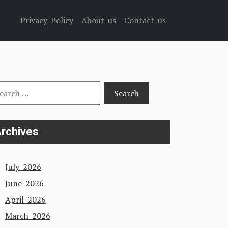
Privacy Policy
About us
Contact us
arch
:
rchives
July 2026
June 2026
April 2026
March 2026