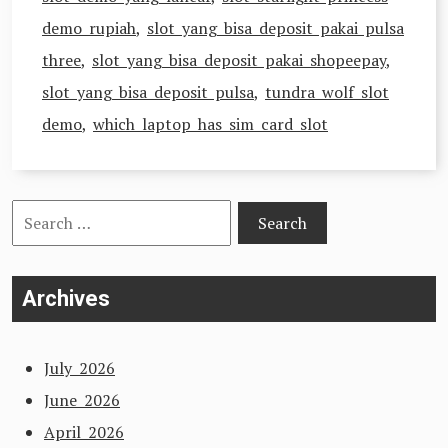
demo rupiah
,
slot yang bisa deposit pakai pulsa
three
,
slot yang bisa deposit pakai shopeepay
,
slot yang bisa deposit pulsa
,
tundra wolf slot
demo
,
which laptop has sim card slot
Search
for:
Archives
July 2026
June 2026
April 2026