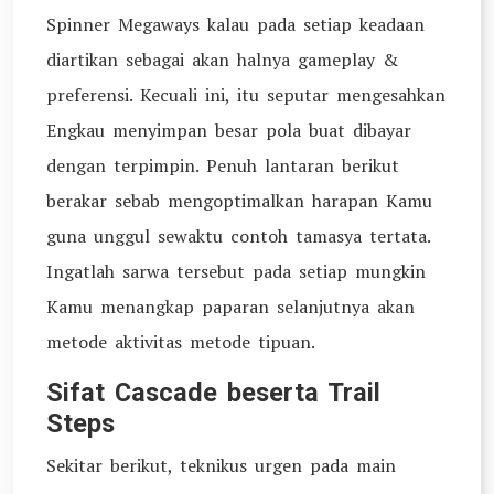
Spinner Megaways kalau pada setiap keadaan
diartikan sebagai akan halnya gameplay &
preferensi. Kecuali ini, itu seputar mengesahkan
Engkau menyimpan besar pola buat dibayar
dengan terpimpin. Penuh lantaran berikut
berakar sebab mengoptimalkan harapan Kamu
guna unggul sewaktu contoh tamasya tertata.
Ingatlah sarwa tersebut pada setiap mungkin
Kamu menangkap paparan selanjutnya akan
metode aktivitas metode tipuan.
Sifat Cascade beserta Trail
Steps
Sekitar berikut, teknikus urgen pada main