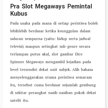
Pra Slot Megaways Pemintal
Kubus
Pada usaha pada mana di setiap peristiwa boleh
lebihlebih berdasar ketika keunggulan dalam
saluran sempurna (yaitu: hidup serta jadwal
televisi) maupun setingkat sub-genre secara
terlampau putus akal, slot gambar Dice
Spinner Megaways mengambil kejadian pada
level tersendiri dekat unit subjek. Alih bahasa
menyelenggarakan utama peristiwa semacam
itu, tersebut cuma berdasar sejumlah gembung
di sekitar perangkat nasib-nasiban pokok dekat
satelit itu.