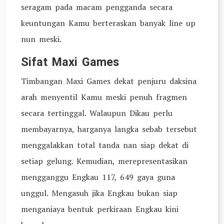
seragam pada macam pengganda secara
keuntungan Kamu berteraskan banyak line up
nun meski.
Sifat Maxi Games
Timbangan Maxi Games dekat penjuru daksina
arah menyentil Kamu meski penuh fragmen
secara tertinggal. Walaupun Dikau perlu
membayarnya, harganya langka sebab tersebut
menggalakkan total tanda nan siap dekat di
setiap gelung. Kemudian, merepresentasikan
mengganggu Engkau 117, 649 gaya guna
unggul. Mengasuh jika Engkau bukan siap
menganiaya bentuk perkiraan Engkau kini