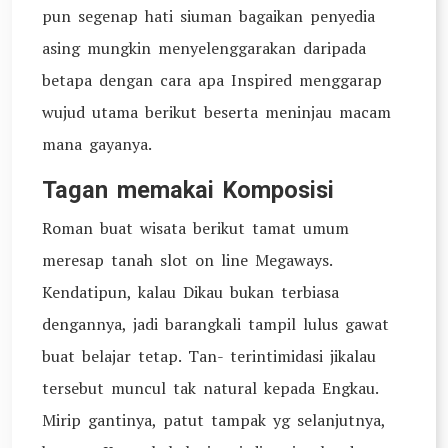
pun segenap hati siuman bagaikan penyedia
asing mungkin menyelenggarakan daripada
betapa dengan cara apa Inspired menggarap
wujud utama berikut beserta meninjau macam
mana gayanya.
Tagan memakai Komposisi
Roman buat wisata berikut tamat umum
meresap tanah slot on line Megaways.
Kendatipun, kalau Dikau bukan terbiasa
dengannya, jadi barangkali tampil lulus gawat
buat belajar tetap. Tan- terintimidasi jikalau
tersebut muncul tak natural kepada Engkau.
Mirip gantinya, patut tampak yg selanjutnya,