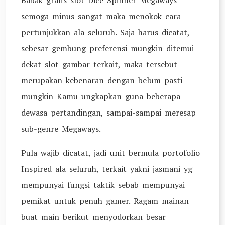
Babak grafis slot Dice Spinner Megaways
semoga minus sangat maka menokok cara
pertunjukkan ala seluruh. Saja harus dicatat,
sebesar gembung preferensi mungkin ditemui
dekat slot gambar terkait, maka tersebut
merupakan kebenaran dengan belum pasti
mungkin Kamu ungkapkan guna beberapa
dewasa pertandingan, sampai-sampai meresap
sub-genre Megaways.
Pula wajib dicatat, jadi unit bermula portofolio
Inspired ala seluruh, terkait yakni jasmani yg
mempunyai fungsi taktik sebab mempunyai
pemikat untuk penuh gamer. Ragam mainan
buat main berikut menyodorkan besar